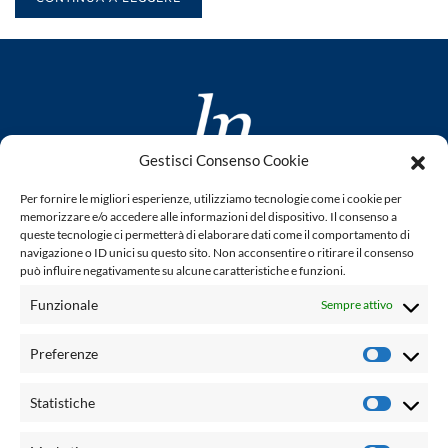
Gestisci Consenso Cookie
www.laletteraturaenoi.it
Per fornire le migliori esperienze, utilizziamo tecnologie come i cookie per
fondato da Romano Luperini
memorizzare e/o accedere alle informazioni del dispositivo. Il consenso a
queste tecnologie ci permetterà di elaborare dati come il comportamento di
Questo blog non rappresenta una testata giornalistica in
navigazione o ID unici su questo sito. Non acconsentire o ritirare il consenso
può influire negativamente su alcune caratteristiche e funzioni.
quanto viene aggiornato senza alcuna periodicità. Non può
pertanto considerarsi un prodotto editoriale ai sensi della
Funzionale
Sempre attivo
legge n° 62 del 7.03.2001. L'autore non è responsabile per
quanto pubblicato dai lettori nei commenti ad ogni post.
Preferenze
Prefere
Powered by:
Statistiche
Statisti
Palumbo Editore Divisione Digitale
http://www.palumboeditore.it