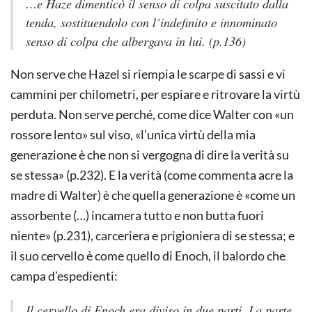
…e Haze dimenticò il senso di colpa suscitato dalla
tenda, sostituendolo con l’indefinito e innominato
senso di colpa che albergava in lui.
(p.136)
Non serve che Hazel si riempia le scarpe di sassi e vi
cammini per chilometri, per espiare e ritrovare la virtù
perduta. Non serve perché, come dice Walter con «un
rossore lento» sul viso, «l’unica virtù della mia
generazione è che non si vergogna di dire la verità su
se stessa» (p.232). E la verità (come commenta acre la
madre di Walter) è che quella generazione è «come un
assorbente (…) incamera tutto e non butta fuori
niente» (p.231), carceriera e prigioniera di se stessa; e
il suo cervello è come quello di Enoch, il balordo che
campa d’espedienti:
Il cervello di Enoch era diviso in due parti. La parte