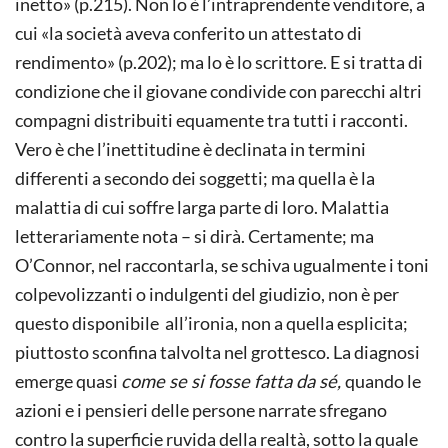
inetto» (p.215). Non lo è l’intraprendente venditore, a
cui «la società aveva conferito un attestato di
rendimento» (p.202); ma lo è lo scrittore. E si tratta di
condizione che il giovane condivide con parecchi altri
compagni distribuiti equamente tra tutti i racconti.
Vero è che l’inettitudine è declinata in termini
differenti a secondo dei soggetti; ma quella è la
malattia di cui soffre larga parte di loro. Malattia
letterariamente nota – si dirà. Certamente; ma
O’Connor, nel raccontarla, se schiva ugualmente i toni
colpevolizzanti o indulgenti del giudizio, non è per
questo disponibile all’ironia, non a quella esplicita;
piuttosto sconfina talvolta nel grottesco. La diagnosi
emerge quasi
come se si fosse fatta da sé,
quando le
azioni e i pensieri delle persone narrate sfregano
contro la superficie ruvida della realtà, sotto la quale