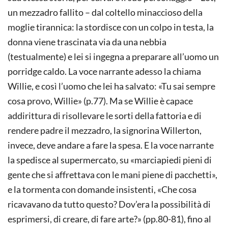
un mezzadro fallito – dal coltello minaccioso della
moglie tirannica: la stordisce con un colpo in testa, la
donna viene trascinata via da una nebbia
(testualmente) e lei si ingegna a preparare all’uomo un
porridge caldo. La voce narrante adesso la chiama
Willie, e così l’uomo che lei ha salvato: «Tu sai sempre
cosa provo, Willie» (p.77). Ma se Willie è capace
addirittura di risollevare le sorti della fattoria e di
rendere padre il mezzadro, la signorina Willerton,
invece, deve andare a fare la spesa. E la voce narrante
la spedisce al supermercato, su «marciapiedi pieni di
gente che si affrettava con le mani piene di pacchetti»,
e la tormenta con domande insistenti, «Che cosa
ricavavano da tutto questo? Dov’era la possibilità di
esprimersi, di creare, di fare arte?» (pp.80-81), fino al