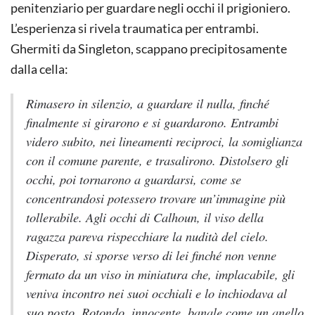
penitenziario per guardare negli occhi il prigioniero.
L’esperienza si rivela traumatica per entrambi.
Ghermiti da Singleton, scappano precipitosamente
dalla cella:
Rimasero in silenzio, a guardare il nulla, finché
finalmente si girarono e si guardarono. Entrambi
videro subito, nei lineamenti reciproci, la somiglianza
con il comune parente, e trasalirono. Distolsero gli
occhi, poi tornarono a guardarsi, come se
concentrandosi potessero trovare un’immagine più
tollerabile. Agli occhi di Calhoun, il viso della
ragazza pareva rispecchiare la nudità del cielo.
Disperato, si sporse verso di lei finché non venne
fermato da un viso in miniatura che, implacabile, gli
veniva incontro nei suoi occhiali e lo inchiodava al
suo posto. Rotondo, innocente, banale come un anello