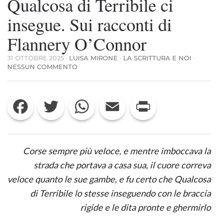
Qualcosa di Terribile ci
insegue. Sui racconti di
Flannery O’Connor
31 OTTOBRE 2025
·
LUISA MIRONE
·
LA SCRITTURA E NOI
·
SU
NESSUN COMMENTO
QUALCOSA
DI
TERRIBILE
Facebook
Twitter
WhatsApp
Email
Print
CI
INSEGUE.
SUI
RACCONTI
DI
FLANNERY
Corse sempre più veloce, e mentre imboccava la
O’CONNOR
strada che portava a casa sua, il cuore correva
veloce quanto le sue gambe, e fu certo che Qualcosa
di Terribile lo stesse inseguendo con le braccia
rigide e le dita pronte e ghermirlo