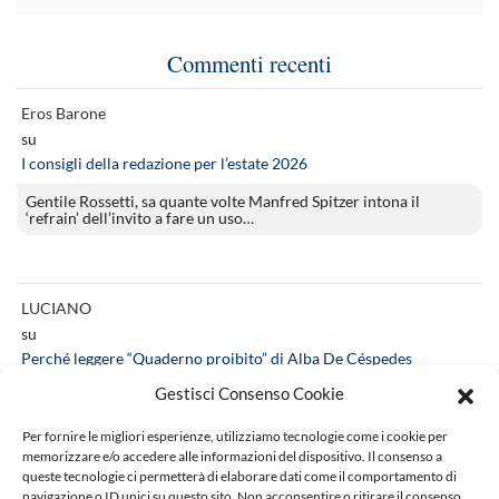
Commenti recenti
Eros Barone
su
I consigli della redazione per l’estate 2026
Gentile Rossetti, sa quante volte Manfred Spitzer intona il
‘refrain’ dell’invito a fare un uso…
LUCIANO
su
Perché leggere “Quaderno proibito” di Alba De Céspedes
Gestisci Consenso Cookie
Indubbiamente il libro risente, negativamente, della necessità di
essere stato pubblicato a puntate. Ciò premesso…
Per fornire le migliori esperienze, utilizziamo tecnologie come i cookie per
memorizzare e/o accedere alle informazioni del dispositivo. Il consenso a
queste tecnologie ci permetterà di elaborare dati come il comportamento di
navigazione o ID unici su questo sito. Non acconsentire o ritirare il consenso