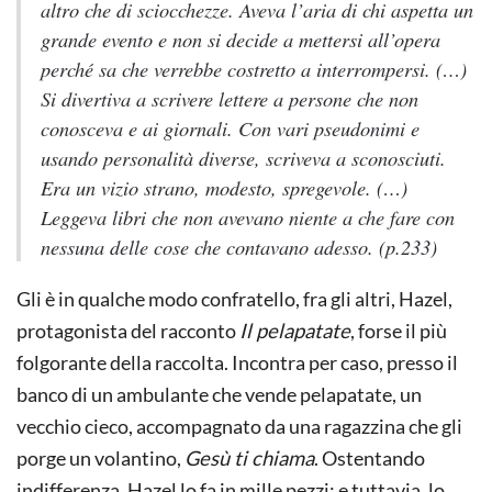
altro che di sciocchezze. Aveva l’aria di chi aspetta un
grande evento e non si decide a mettersi all’opera
perché sa che verrebbe costretto a interrompersi. (…)
Si divertiva a scrivere lettere a persone che non
conosceva e ai giornali. Con vari pseudonimi e
usando personalità diverse, scriveva a sconosciuti.
Era un vizio strano, modesto, spregevole. (…)
Leggeva libri che non avevano niente a che fare con
nessuna delle cose che contavano adesso.
(p.233)
Gli è in qualche modo confratello, fra gli altri, Hazel,
protagonista del racconto
Il pelapatate
, forse il più
folgorante della raccolta. Incontra per caso, presso il
banco di un ambulante che vende pelapatate, un
vecchio cieco, accompagnato da una ragazzina che gli
porge un volantino,
Gesù ti chiama
. Ostentando
indifferenza, Hazel lo fa in mille pezzi; e tuttavia, lo