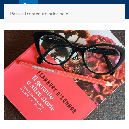
laletteraturaenoi.it
fondato da Romano Luperini
Passa al contenuto principale