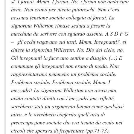
sì. I fornai. Mmm. I fornai. No, i fornai non andavano
bene. Non erano per niente pittoreschi. Non c’era
nessuna tensione sociale collegata ai fornai. La
signorina Willerton rimase seduta a fissare la
macchina da scrivere con sguardo assente. A S D F G
– gli occhi vagavano sui tasti. Mmm. Insegnanti?, si
chiese la signorina Willerton. No. Dio del cielo, no.
Gli insegnanti la facevano sentire a disagio. (…) E
comunque gli insegnanti non erano di moda. Non
rappresentavano nemmeno un problema sociale.
Problema sociale. Problema sociale. Mmm. I
mezzadri! La signorina Willerton non aveva mai
avuto contatti diretti con i mezzadri ma, rifletté,
sarebbero stati un argomento buono come qualsiasi
altro, e le avrebbero conferito quell’aria di
preoccupazione sociale che era tenuta da conto nei
circoli che sperava di frequentare
(pp.71-73).