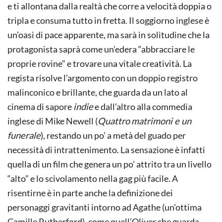
e ti allontana dalla realtà che corre a velocità doppia o
tripla e consuma tutto in fretta. Il soggiorno inglese è
un’oasi di pace apparente, ma sarà in solitudine che la
protagonista saprà come un’edera “abbracciare le
proprie rovine” e trovare una vitale creatività. La
regista risolve l’argomento con un doppio registro
malinconico e brillante, che guarda da un lato al
cinema di sapore
indie
e dall’altro alla commedia
inglese di Mike Newell (
Quattro
matrimoni e un
funerale
), restando un po’ a metà del guado per
necessità di intrattenimento. La sensazione è infatti
quella di un film che genera un po’ attrito tra un livello
“alto” e lo scivolamento nella gag più facile. A
risentirne è in parte anche la definizione dei
personaggi gravitanti intorno ad Agathe (un’ottima
Camille Rutherford), come quell’Oliver che guarda