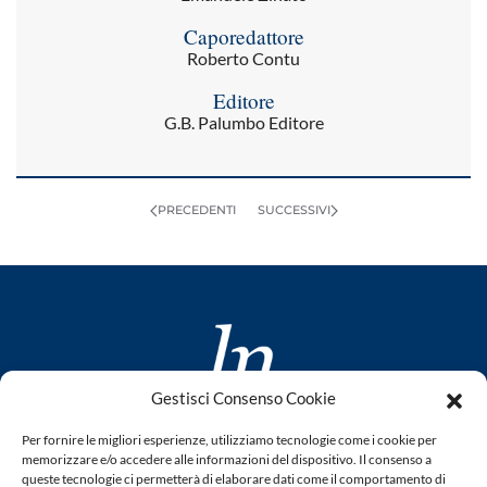
Caporedattore
Roberto Contu
Editore
G.B. Palumbo Editore
PRECEDENTI
SUCCESSIVI
Gestisci Consenso Cookie
www.laletteraturaenoi.it
Per fornire le migliori esperienze, utilizziamo tecnologie come i cookie per
fondato da Romano Luperini
memorizzare e/o accedere alle informazioni del dispositivo. Il consenso a
queste tecnologie ci permetterà di elaborare dati come il comportamento di