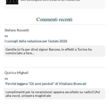
Commenti recenti
Stefano Rossetti
su
I consigli della redazione per l’estate 2026
Gentile (si fa per dire) signor Barone, in effetti a Torino ha
cominciato a fare…
Quirico Migheli
su
Perché leggere “Gli anni perduti” di Vitaliano Brancati
complimenti per la recensione! appena ascoltato su radio3 (Ad
alta voce). un’opera magistrale