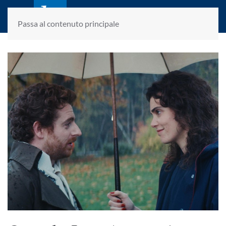
laletteraturaenoi.it
fondato da Romano Luperini
Passa al contenuto principale