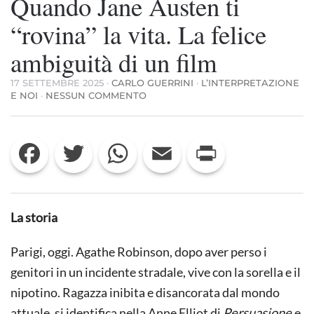
Quando Jane Austen ti
“rovina” la vita. La felice
ambiguità di un film
17 SETTEMBRE 2025
·
CARLO GUERRINI
·
L’INTERPRETAZIONE
SU
E NOI
·
NESSUN COMMENTO
QUANDO
JANE
AUSTEN
Facebook
Twitter
WhatsApp
Email
Print
TI
“ROVINA”
LA
VITA.
LA
FELICE
La storia
AMBIGUITÀ
DI
UN
Parigi, oggi. Agathe Robinson, dopo aver perso i
FILM
genitori in un incidente stradale, vive con la sorella e il
nipotino. Ragazza inibita e disancorata dal mondo
attuale, si identifica nella Anne Elliot di
Persuasione
e