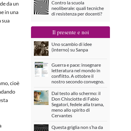
Contro la scuola
nde da un
neoliberale: quali tecniche
he in una
di resistenza per docenti?
a sua
Il presente e noi
Uno scambio di idee
(interno) su Sanpa
Guerra e pace: insegnare
letteratura nel mondo in
conflitto. A ottobre il
nostro secondo convegno.
amo, cioè
 andando
Dal testo allo schermo: il
Don Chisciotte di Fabio
esta
Segatori, fedele alla trama,
meno allo spirito di
Cervantes
a
Questa griglia non s’ha da