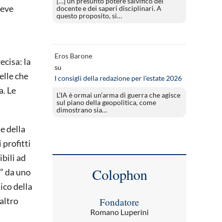
[…] un presunto potere salvifico del
deve
docente e dei saperi disciplinari. A
questo proposito, si…
Eros Barone
ecisa: la
su
elle che
I consigli della redazione per l’estate 2026
a. Le
L’IA è ormai un’arma di guerra che agisce
sul piano della geopolitica, come
dimostrano sia…
e della
 profitti
bili ad
Colophon
” da uno
ico della
’altro
Fondatore
Romano Luperini