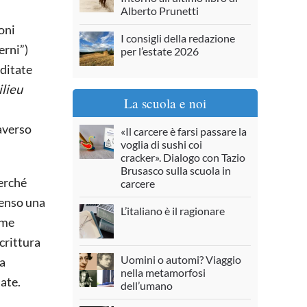
Alberto Prunetti
oni
I consigli della redazione
erni”)
per l’estate 2026
editate
lieu
La scuola e noi
raverso
«Il carcere è farsi passare la
voglia di sushi coi
cracker». Dialogo con Tazio
Brusasco sulla scuola in
perché
carcere
 senso una
L’italiano è il ragionare
ome
crittura
Uomini o automi? Viaggio
sa
nella metamorfosi
late.
dell’umano