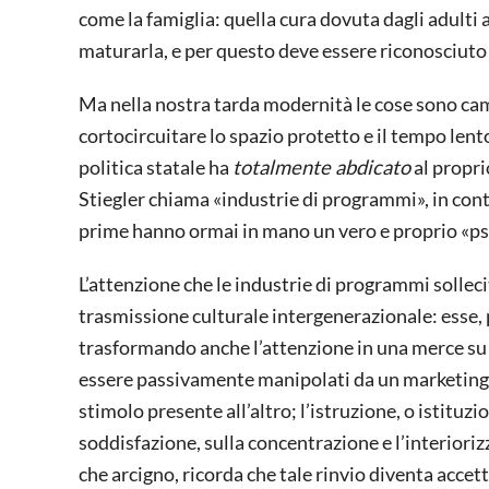
come la famiglia: quella cura dovuta dagli adulti 
maturarla, e per questo deve essere riconosciuto 
Ma nella nostra tarda modernità le cose sono camb
cortocircuitare lo spazio protetto e il tempo lento
politica statale ha
totalmente abdicato
al propri
Stiegler chiama «industrie di programmi», in cont
prime hanno ormai in mano un vero e proprio «psi
L’attenzione che le industrie di programmi sollecit
trasmissione culturale intergenerazionale: esse, p
trasformando anche l’attenzione in una merce su c
essere passivamente manipolati da un marketing d
stimolo presente all’altro; l’istruzione, o istituz
soddisfazione, sulla concentrazione e l’interiorizz
che arcigno, ricorda che tale rinvio diventa accett