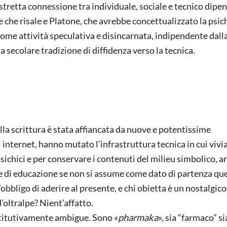
 stretta connessione tra individuale, sociale e tecnico dipe
 e che risale e Platone, che avrebbe concettualizzato la psic
 come attività speculativa e disincarnata, indipendente dall
 secolare tradizione di diffidenza verso la tecnica.
lla scrittura è stata affiancata da nuove e potentissime
i internet, hanno mutato l’infrastruttura tecnica in cui vivi
 psichici e per conservare i contenuti del milieu simbolico,
nare di educazione se non si assume come dato di partenza qu
bbligo di aderire al presente, e chi obietta è un nostalgico
’oltralpe? Nient’affatto.
ostitutivamente ambigue. Sono «
pharmaka
», sia “farmaco” si