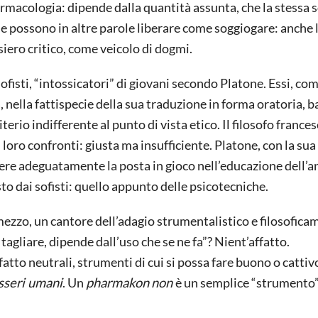
 farmacologia: dipende dalla quantità assunta, che la stessa
ie possono in altre parole liberare come soggiogare: anche 
siero critico, come veicolo di dogmi.
ofisti, “intossicatori” di giovani secondo Platone. Essi, co
, nella fattispecie della sua traduzione in forma oratoria,
iterio indifferente al punto di vista etico. Il filosofo france
 loro confronti: giusta ma insufficiente. Platone, con la sua
ere adeguatamente la posta in gioco nell’educazione dell’a
sto dai sofisti: quello appunto delle psicotecniche.
mezzo, un cantore dell’adagio strumentalistico e filosofica
a tagliare, dipende dall’uso che se ne fa”? Nient’affatto.
atto neutrali, strumenti di cui si possa fare buono o cattiv
sseri umani
. Un
pharmakon
non
è un semplice “strumento”