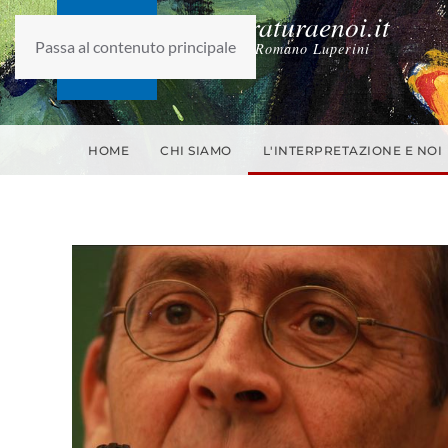
laletteraturaenoi.it
Passa al contenuto principale
fondato da Romano Luperini
HOME
CHI SIAMO
L'INTERPRETAZIONE E NOI