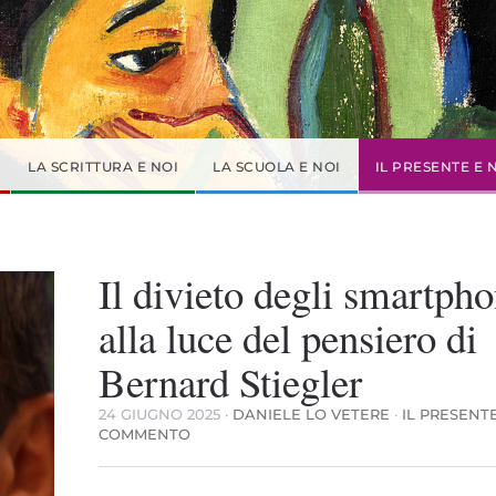
LA SCRITTURA E NOI
LA SCUOLA E NOI
IL PRESENTE E 
Il divieto degli smartph
alla luce del pensiero di
Bernard Stiegler
24 GIUGNO 2025
·
DANIELE LO VETERE
·
IL PRESENTE
SU
COMMENTO
IL
DIVIETO
DEGLI