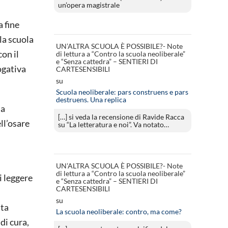
un’opera magistrale
a fine
la scuola
UN’ALTRA SCUOLA È POSSIBILE?- Note
con il
di lettura a “Contro la scuola neoliberale”
e “Senza cattedra” – SENTIERI DI
ogativa
CARTESENSIBILI
su
Scuola neoliberale: pars construens e pars
destruens. Una replica
la
[…] si veda la recensione di Ravide Racca
ell’osare
su “La letteratura e noi”. Va notato…
UN’ALTRA SCUOLA È POSSIBILE?- Note
di lettura a “Contro la scuola neoliberale”
i leggere
e “Senza cattedra” – SENTIERI DI
CARTESENSIBILI
su
sta
La scuola neoliberale: contro, ma come?
 di cura,