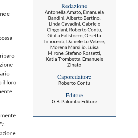
Redazione
Antonella Amato, Emanuela
one e
Bandini, Alberto Bertino,
Linda Cavadini, Gabriele
Cingolani, Roberto Contu,
Giulia Falistocco, Orsetta
 possa
Innocenti, Daniele Lo Vetere,
Morena Marsilio, Luisa
Mirone, Stefano Rossetti,
 riparo
Katia Trombetta, Emanuele
azione
Zinato
ario
Caporedattore
 il loro
Roberto Contu
mente
Editore
G.B. Palumbo Editore
cemente
“a
razione