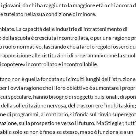
ai giovani, da chi ha raggiunto la maggiore età a chi ancora 
e tutelato nella sua condizione di minore.
iate. La capacità delle industrie di intrattenimento di
 della scuola è cresciuta incontrollata, e per una ragione pr
o ruolo normativo, lasciando che a fare le regole fossero qu
rapposizione alle «istituzioni di programmi» come la scuol
copotere» incontrollato e incontrollabile.
ano non è quella fondata sui circuiti lunghi dell’istruzione 
er l’ovvia ragione che il loro obiettivo è aumentare i propri
ui speculare, hanno bisogno di soggetti pulsionali, disponi
ella sollecitazione nervosa, del trascorrere “multitasking
ione di programmi, al contrario, si fonda sul rinvio superegot
azione, sulla prospezione verso il futuro. Ma Stiegler, tutt
abile solo se non è fine a se stesso, ma se è funzionale a un