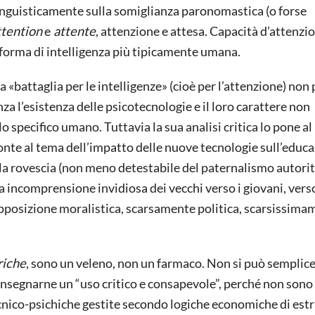
linguisticamente sulla somiglianza paronomastica (o forse
ttention
e
attente
, attenzione e attesa. Capacità d’attenzi
a forma di intelligenza più tipicamente umana.
 «battaglia per le intelligenze» (cioè per l’attenzione) non
a l’esistenza delle psicotecnologie e il loro carattere non
 specifico umano. Tuttavia la sua analisi critica lo pone al
fronte al tema dell’impatto delle nuove tecnologie sull’educ
la rovescia (non meno detestabile del paternalismo autorit
a incomprensione invidiosa dei vecchi verso i giovani, verso
pposizione moralistica, scarsamente politica, scarsissima
riche
, sono un veleno, non un farmaco. Non si può sempli
 insegnarne un “uso critico e consapevole”, perché non sono 
ecnico-psichiche gestite secondo logiche economiche di est