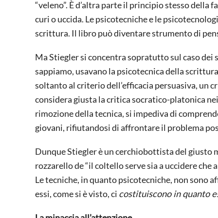
“veleno”. È d’altra parte il principio stesso della
curi o uccida. Le psicotecniche e le psicotecnolog
scrittura. Il libro può diventare strumento di pen
Ma Stiegler si concentra sopratutto sul caso dei s
sappiamo, usavano la psicotecnica della scrittura
soltanto al criterio dell’efficacia persuasiva, un cr
considera giusta la critica socratico-platonica nei
rimozione della tecnica, si impediva di comprend
giovani, rifiutandosi di affrontare il problema po
Dunque Stiegler è un cerchiobottista del giusto 
rozzarello de “il coltello serve sia a uccidere che 
Le tecniche, in quanto psicotecniche, non sono aff
essi, come si è visto, ci
costituiscono in quanto e
La minaccia all’attenzione