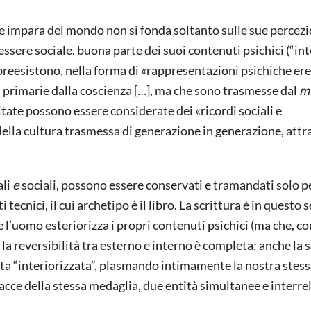
 impara del mondo non si fonda soltanto sulle sue percezi
ssere sociale, buona parte dei suoi contenuti psichici (“int
gli preesistono, nella forma di «rappresentazioni psichiche er
 primarie dalla coscienza […], ma che sono trasmesse dal
mi
itate possono essere considerate dei «ricordi sociali e
a della cultura trasmessa di generazione in generazione, att
ali
e
sociali, possono essere conservati e tramandati solo 
 tecnici, il cui archetipo è il libro. La scrittura è in questo
e l’uomo esteriorizza i propri contenuti psichici (ma che, c
a reversibilità tra esterno e interno è completa: anche la s
ata “interiorizzata”, plasmando intimamente la nostra stes
acce della stessa medaglia, due entità simultanee e interre