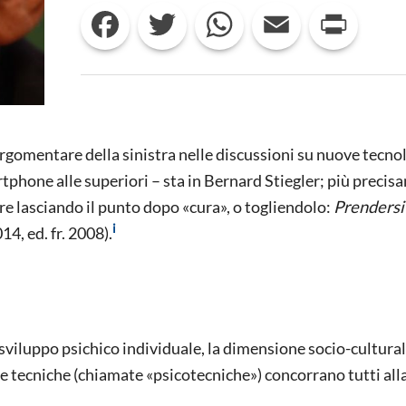
Facebook
Twitter
WhatsApp
Email
Print
SMARTPHONE
ALLA
LUCE
DEL
PENSIERO
DI
BERNARD
STIEGLER
gomentare della sinistra nelle discussioni su nuove tecno
rtphone alle superiori – sta in Bernard Stiegler; più precis
ere lasciando il punto dopo «cura», o togliendolo:
Prendersi
i
4, ed. fr. 2008).
o sviluppo psichico individuale, la dimensione socio-cultura
ture tecniche (chiamate «psicotecniche») concorrano tutti all