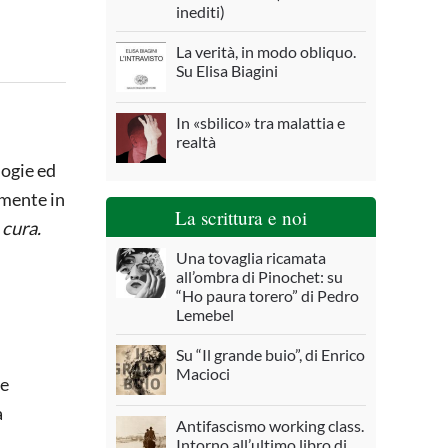
inediti)
La verità, in modo obliquo.
Su Elisa Biagini
In «sbilico» tra malattia e
realtà
logie ed
amente in
La scrittura e noi
 cura.
Una tovaglia ricamata
all’ombra di Pinochet: su
“Ho paura torero” di Pedro
Lemebel
Su “Il grande buio”, di Enrico
Macioci
le
a
Antifascismo working class.
Intorno all’ultimo libro di