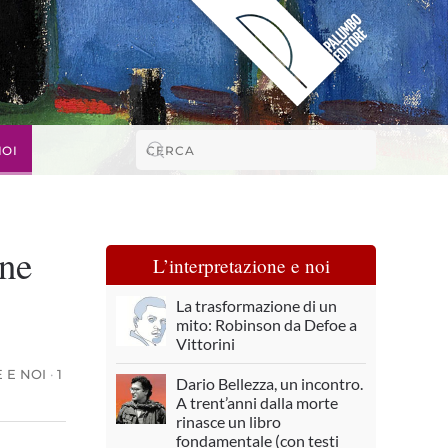
NOI
one
L’interpretazione e noi
La trasformazione di un
mito: Robinson da Defoe a
Vittorini
 E NOI
·
1
Dario Bellezza, un incontro.
A trent’anni dalla morte
rinasce un libro
fondamentale (con testi