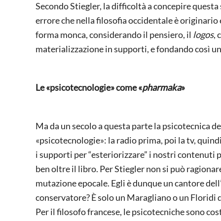
Secondo Stiegler, la difficoltà a concepire questa
errore che nella filosofia occidentale è originario
forma monca, considerando il pensiero, il
logos
,
materializzazione in supporti, e fondando così una
Le
«psicotecnologie» come «
pharmaka
»
Ma da un secolo a questa parte la psicotecnica de
«psicotecnologie»: la radio prima, poi la tv, quind
i supporti per “esteriorizzare” i nostri contenuti
ben oltre il libro. Per Stiegler non si può ragio
mutazione epocale. Egli è dunque un cantore dell’o
conservatore? È solo un Maragliano o un Floridi d
Per il filosofo francese, le psicotecniche sono c