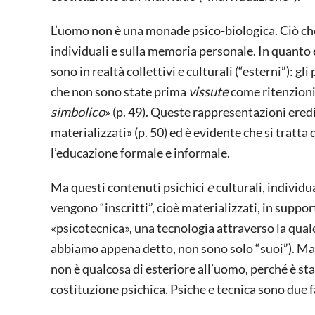
L’uomo non è una monade psico-biologica. Ciò che
individuali e sulla memoria personale. In quanto e
sono in realtà collettivi e culturali (“esterni”): 
che non sono state prima
vissute
come ritenzioni
simbolico
» (p. 49). Queste rappresentazioni ered
materializzati» (p. 50) ed è evidente che si tratt
l’educazione formale e informale.
Ma questi contenuti psichici
e
culturali, individu
vengono “inscritti”, cioè materializzati, in supporti
«psicotecnica», una tecnologia attraverso la qual
abbiamo appena detto, non sono solo “suoi”). Ma l
non è qualcosa di esteriore all’uomo, perché è st
costituzione psichica. Psiche e tecnica sono due f