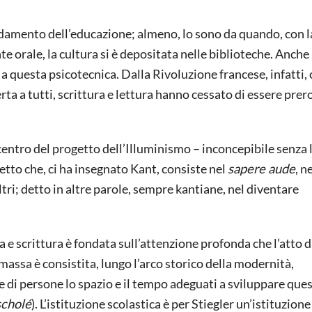
ondamento dell’educazione; almeno, lo sono da quando, con l
e orale, la cultura si è depositata nelle biblioteche. Anche 
o a questa psicotecnica. Dalla Rivoluzione francese, infatti, 
ta a tutti, scrittura e lettura hanno cessato di essere prer
 centro del progetto dell’Illuminismo – inconcepibile senza 
etto che, ci ha insegnato Kant, consiste nel
sapere aude
, n
ltri; detto in altre parole, sempre kantiane, nel diventare
a e scrittura è fondata sull’attenzione profonda che l’atto d
massa è consistita, lungo l’arco storico della modernità,
 di persone lo spazio e il tempo adeguati a sviluppare que
scholé
). L’istituzione scolastica è per Stiegler un’istituzione