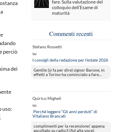
fare. Sulla valutazione del
 sostanza
colloquio dell’Esame di
la
maturità
Commenti recenti
me
 badando
Stefano Rossetti
se perciò
su
I consigli della redazione per l’estate 2026
nima dei
Gentile (si fa per dire) signor Barone, in
effetti a Torino ha cominciato a fare…
mente
Quirico Migheli
su
o uso:
Perché leggere “Gli anni perduti” di
Vitaliano Brancati
.
complimenti per la recensione! appena
ascoltato su radio3 (Ad alta voce).