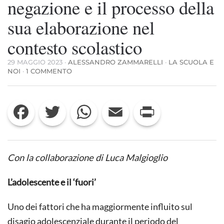
negazione e il processo della
sua elaborazione nel
contesto scolastico
29 MAGGIO 2023
·
ALESSANDRO ZAMMARELLI
·
LA SCUOLA E
SU
NOI
·
1 COMMENTO
IL
TRAUMA
DEL
Facebook
Twitter
WhatsApp
Email
Print
LOCKDOWN
TRA
LA
NEGAZIONE
E
IL
Con la collaborazione di Luca Malgioglio
PROCESSO
DELLA
SUA
L’adolescente e il ‘fuori’
ELABORAZIONE
NEL
Uno dei fattori che ha maggiormente influito sul
CONTESTO
SCOLASTICO
disagio adolescenziale durante il periodo del