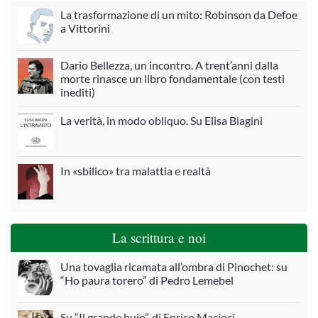
La trasformazione di un mito: Robinson da Defoe
a Vittorini
Dario Bellezza, un incontro. A trent’anni dalla
morte rinasce un libro fondamentale (con testi
inediti)
La verità, in modo obliquo. Su Elisa Biagini
In «sbilico» tra malattia e realtà
La scrittura e noi
Una tovaglia ricamata all’ombra di Pinochet: su
“Ho paura torero” di Pedro Lemebel
Su “Il grande buio”, di Enrico Macioci