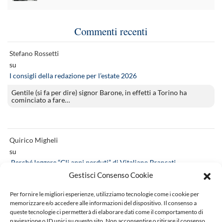
Commenti recenti
Stefano Rossetti
su
I consigli della redazione per l’estate 2026
Gentile (si fa per dire) signor Barone, in effetti a Torino ha
cominciato a fare…
Quirico Migheli
su
Perché leggere “Gli anni perduti” di Vitaliano Brancati
Gestisci Consenso Cookie
complimenti per la recensione! appena ascoltato su radio3 (Ad
alta voce). un’opera magistrale
Per fornire le migliori esperienze, utilizziamo tecnologie come i cookie per
memorizzare e/o accedere alle informazioni del dispositivo. Il consenso a
queste tecnologie ci permetterà di elaborare dati come il comportamento di
navigazione o ID unici su questo sito. Non acconsentire o ritirare il consenso