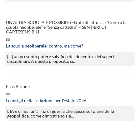
UN’ALTRA SCUOLA È POSSIBILE?- Note di lettura a “Contro la
scuola neoliberale” e “Senza cattedra” – SENTIERI DI
CARTESENSIBILI
su
La scuola neoliberale: contro, ma come?
[…] un presunto potere salvifico del docente e dei saperi
disciplinari. A questo proposito, si…
Eros Barone
su
I consigli della redazione per l’estate 2026
L’IA è ormai un’arma di guerra che agisce sul piano della
geopolitica, come dimostrano sia…