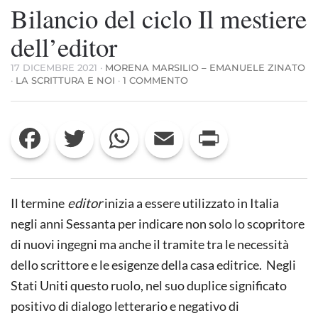
Bilancio del ciclo Il mestiere
dell’editor
17 DICEMBRE 2021
·
MORENA MARSILIO – EMANUELE ZINATO
SU
·
LA SCRITTURA E NOI
·
1 COMMENTO
BILANCIO
DEL
CICLO
Facebook
Twitter
WhatsApp
Email
Print
IL
MESTIERE
DELL’EDITOR
Il termine
editor
inizia a essere utilizzato in Italia
negli anni Sessanta per indicare non solo lo scopritore
di nuovi ingegni ma anche il tramite tra le necessità
dello scrittore e le esigenze della casa editrice. Negli
Stati Uniti questo ruolo, nel suo duplice significato
positivo di dialogo letterario e negativo di