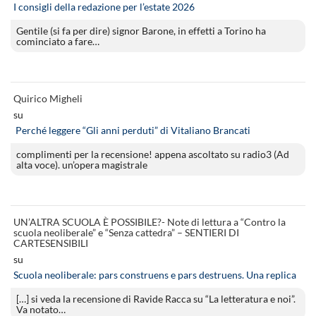
I consigli della redazione per l’estate 2026
Gentile (si fa per dire) signor Barone, in effetti a Torino ha
cominciato a fare…
Quirico Migheli
su
Perché leggere “Gli anni perduti” di Vitaliano Brancati
complimenti per la recensione! appena ascoltato su radio3 (Ad
alta voce). un’opera magistrale
UN’ALTRA SCUOLA È POSSIBILE?- Note di lettura a “Contro la
scuola neoliberale” e “Senza cattedra” – SENTIERI DI
CARTESENSIBILI
su
Scuola neoliberale: pars construens e pars destruens. Una replica
[…] si veda la recensione di Ravide Racca su “La letteratura e noi”.
Va notato…