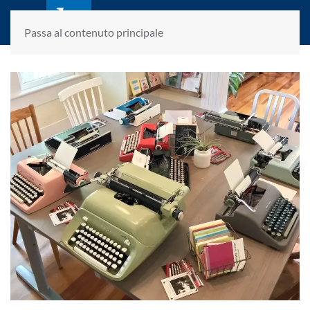
laletteraturaenoi.it
fondato da Romano Luperini
Passa al contenuto principale