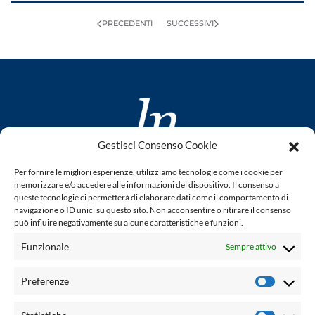
PRECEDENTI
SUCCESSIVI
Gestisci Consenso Cookie
www.laletteraturaenoi.it
Per fornire le migliori esperienze, utilizziamo tecnologie come i cookie per
fondato da Romano Luperini
memorizzare e/o accedere alle informazioni del dispositivo. Il consenso a
queste tecnologie ci permetterà di elaborare dati come il comportamento di
Questo blog non rappresenta una testata giornalistica in
navigazione o ID unici su questo sito. Non acconsentire o ritirare il consenso
può influire negativamente su alcune caratteristiche e funzioni.
quanto viene aggiornato senza alcuna periodicità. Non può
pertanto considerarsi un prodotto editoriale ai sensi della
Funzionale
Sempre attivo
legge n° 62 del 7.03.2001. L'autore non è responsabile per
quanto pubblicato dai lettori nei commenti ad ogni post.
Preferenze
Prefere
Powered by: