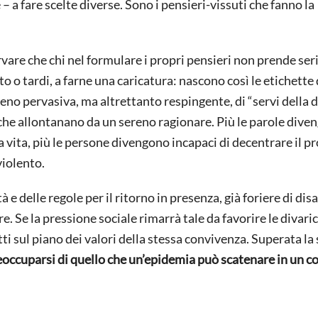
– a fare scelte diverse. Sono i pensieri-vissuti che fanno la
ervare che chi nel formulare i propri pensieri non prende se
sto o tardi, a farne una caricatura: nascono così le etichette
meno pervasiva, ma altrettanto respingente, di “servi della 
ni che allontanano da un sereno ragionare. Più le parole div
 vita, più le persone divengono incapaci di decentrare il p
violento.
à e delle regole per il ritorno in presenza, già foriere di disa
re. Se la pressione sociale rimarrà tale da favorire le divari
ti sul piano dei valori della stessa convivenza. Superata la 
occuparsi di quello che un’epidemia può scatenare in un c