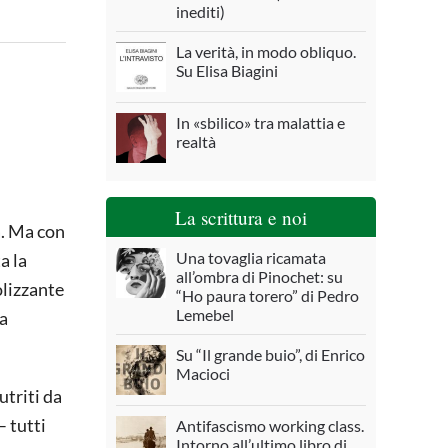
inediti)
La verità, in modo obliquo.
Su Elisa Biagini
In «sbilico» tra malattia e
realtà
La scrittura e noi
a. Ma con
Una tovaglia ricamata
a la
all’ombra di Pinochet: su
olizzante
“Ho paura torero” di Pedro
Lemebel
ta
Su “Il grande buio”, di Enrico
Macioci
utriti da
 tutti
Antifascismo working class.
Intorno all’ultimo libro di