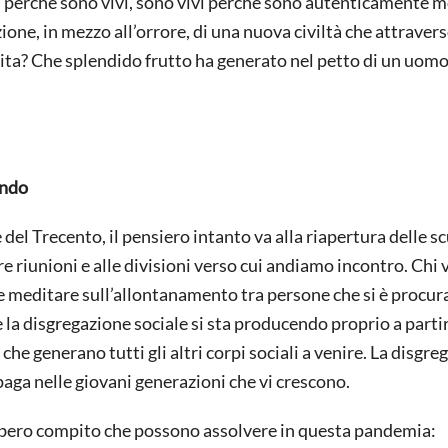
li perché sono vivi, sono vivi perché sono autenticamente m
ione, in mezzo all’orrore, di una nuova civiltà che attravers
 vita? Che splendido frutto ha generato nel petto di un uomo
ondo
 del Trecento, il pensiero intanto va alla riapertura delle s
tre riunioni e alle divisioni verso cui andiamo incontro. Chi 
e meditare sull’allontanamento tra persone che si è procur
he la disgregazione sociale si sta producendo proprio a parti
 che generano tutti gli altri corpi sociali a venire. La disgr
ropaga nelle giovani generazioni che vi crescono.
l libero compito che possono assolvere in questa pandemia: