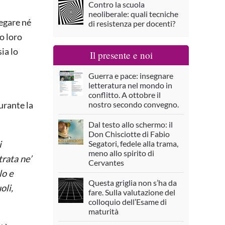
Contro la scuola
neoliberale: quali tecniche
iegare né
di resistenza per docenti?
o loro
ia lo
Il presente e noi
Guerra e pace: insegnare
letteratura nel mondo in
conflitto. A ottobre il
nostro secondo convegno.
urante la
Dal testo allo schermo: il
Don Chisciotte di Fabio
Segatori, fedele alla trama,
i
meno allo spirito di
trata ne’
Cervantes
lo e
Questa griglia non s’ha da
oli,
fare. Sulla valutazione del
colloquio dell’Esame di
maturità