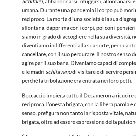
Schifarsi,
abbandonarsi, rifuggirsi, allontanarsi 
umana. Durante una pandemia il corpo può morire c
reciproco. La morte di una società è la sua disgr
allontana, dapprima con i corpi, poi con i pensier
siamo in grado di accogliere nella sua diversità, n
diventiamo indifferenti alla sua sorte, per quanto
cancellare, con il suo perdurare, il nostro senso de
agire per il suo bene. Diveniamo capaci di compier
e le madri
schifavano
di visitare e di servire per
perché la tribolazione era entrata nei loro petti.
Boccaccio impiega tutto il Decameron a ricucire q
reciproca. L’onesta brigata, con la libera parola e
senso, prefigura non tanto la risposta vitale, natu
brigata, oltre ad essere espressione della pulsione