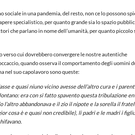
o sociale in una pandemia, del resto, non ce lo possono sp
sapere specialistico, per quanto grande sia lo spazio pubblic
tori che parlano in nome dell’umanità, per quanto piccolo s
unto verso cui dovrebbero convergere le nostre autentiche
occaccio, quando osserva il comportamento degli uomini d
ona nel suo capolavoro sono queste:
asse e quasi niuno vicino avesse dell’altro cura e i parent
 lontano: era con sì fatto spavento questa tribulazione en
 l’altro abbandonava e il zio il nipote e la sorella il fratel
r cosa è e quasi non credibile), li padri e le madri i figliu
chifavano.