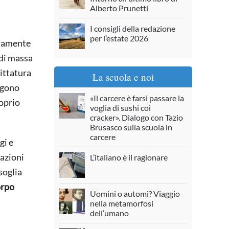
Alberto Prunetti
I consigli della redazione
per l’estate 2026
riamente
 di massa
dittatura
La scuola e noi
engono
«Il carcere è farsi passare la
roprio
voglia di sushi coi
cracker». Dialogo con Tazio
Brusasco sulla scuola in
carcere
gi e
cazioni
L’italiano è il ragionare
soglia
orpo
Uomini o automi? Viaggio
nella metamorfosi
dell’umano