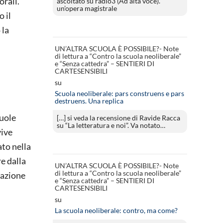
orali.
ascoltato su radio3 (Ad alta voce).
un’opera magistrale
o il
 la
UN’ALTRA SCUOLA È POSSIBILE?- Note
di lettura a “Contro la scuola neoliberale”
e “Senza cattedra” – SENTIERI DI
CARTESENSIBILI
su
Scuola neoliberale: pars construens e pars
destruens. Una replica
cuole
[…] si veda la recensione di Ravide Racca
su “La letteratura e noi”. Va notato…
vive
ato nella
re dalla
UN’ALTRA SCUOLA È POSSIBILE?- Note
di lettura a “Contro la scuola neoliberale”
egazione
e “Senza cattedra” – SENTIERI DI
CARTESENSIBILI
su
La scuola neoliberale: contro, ma come?