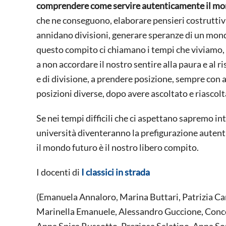
comprendere come servire autenticamente il mo
che ne conseguono, elaborare pensieri costruttiv
annidano divisioni, generare speranze di un mondo
questo compito ci chiamano i tempi che viviamo, a
a non accordare il nostro sentire alla paura e al 
e di divisione, a prendere posizione, sempre con 
posizioni diverse, dopo avere ascoltato e riascolta
Se nei tempi difficili che ci aspettano sapremo int
università diventeranno la prefigurazione autent
il mondo futuro è il nostro libero compito.
I docenti di
I classici in strada
(Emanuela Annaloro, Marina Buttari, Patrizia Ca
Marinella Emanuele, Alessandro Guccione, Conce