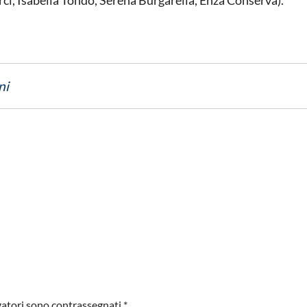
ci, Isabella Tondo, Serena Burgarella, Enza Conserva).
ni
igatori sono contrassegnati
*