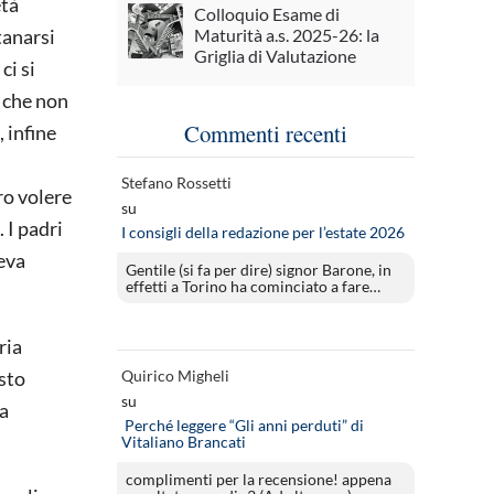
età
Colloquio Esame di
Maturità a.s. 2025-26: la
tanarsi
Griglia di Valutazione
ci si
e che non
Commenti recenti
 infine
Stefano Rossetti
tro volere
su
 I padri
I consigli della redazione per l’estate 2026
deva
Gentile (si fa per dire) signor Barone, in
effetti a Torino ha cominciato a fare…
ria
Quirico Migheli
esto
su
ta
Perché leggere “Gli anni perduti” di
Vitaliano Brancati
complimenti per la recensione! appena