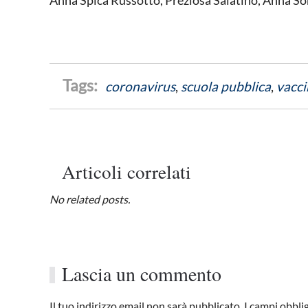
Anna Spica Russotto, Preziosa Salatino, Anna Sor
coronavirus
,
scuola pubblica
,
vacci
Articoli correlati
No related posts.
Lascia un commento
Il tuo indirizzo email non sarà pubblicato. I campi obbl