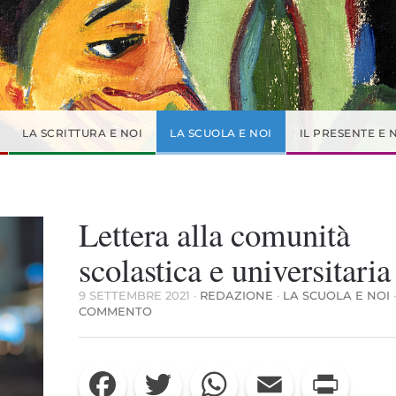
LA SCRITTURA E NOI
LA SCUOLA E NOI
IL PRESENTE E 
Lettera alla comunità
scolastica e universitaria
9 SETTEMBRE 2021
·
REDAZIONE
·
LA SCUOLA E NOI
SU
COMMENTO
LETTERA
ALLA
COMUNITÀ
Facebook
Twitter
WhatsApp
Email
Print
SCOLASTICA
E