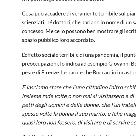
Cosa può accadere di veramente terribile sul pian
scienziati, né dottori, che parlano in nome di un 
concesso. Me ce lo possono ben mostrare gli scrit
spazio pubblico loro accordato.
L’effetto sociale terribile di una pandemia, il p
preoccupazioni, lo indica ad esempio Giovanni B
peste di Firenze. Le parole che Boccaccio incast
E lasciamo stare che l’uno cittadino l’altro schif
insieme rade volte o non mai si visitassero e di
petti degli uomini e delle donne, che l’un fratello
spesse volte la donna il suo marito; e (che maggio
quasi loro non fossero, di visitare e di servire s