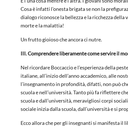
È l’una cosa mentre è l’altra. I giovani sono mora
Cosa è infatti l’onesta brigata se non la prefiguraz
dialogo riconosce la bellezza e la ricchezza della
morte e la malattia!
Un frutto gioioso che ancora ci nutre.
III. Comprendere liberamente come servire il m
Nel ricordare Boccaccio e l’esperienza della peste
italiane, all’inizio dell’anno accademico, alle nos
l’insegnamento in profondità, difatti, non può ch
scuola e nell’università. Tanto più fa riflettere c
scuola e dall’università, meravigliosi corpi sociali
sociale inizia dalla scuola, dall’università e si p
Ecco allora che per gli insegnanti si manifesta i