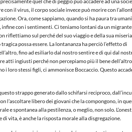
è precisamente quel che di peggio può accadere ad una soci
on il virus, il corpo sociale invece può morire con l’allon
egazione. Ora, come sappiamo, quando si ha paura tra umani 
i, infine con i sentimenti. Ci teniamo lontani da un migrant
on riflettiamo sul perché del suo viaggio e della sua miseria,
 tragica possa essere. La lontananza ha perciò l’effetto di
ll’altro, fino ad esiliarlo dal nostro sentire e di qui dal nos
e atti ingiusti perché non percepiamo più il bene dell’altro.
sino i loro stessi figli, ci ammonisce Boccaccio. Questo acca
uesto strappo generato dallo schifarsi reciproco, dall’incu
 con l’ascoltare libero dei giovani che la compongono, in qu
rale e spontanea alla pestilenza, o meglio, non solo. L’ones
 di vita, è anche la risposta morale alla disgregazione.