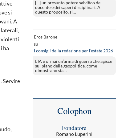
[…] un presunto potere salvifico del
uttive
docente e dei saperi disciplinari. A
ove si
questo proposito, si…
ovani. A
laterali,
Eros Barone
 violenti
su
i ha
I consigli della redazione per l’estate 2026
L’IA è ormai un’arma di guerra che agisce
sul piano della geopolitica, come
dimostrano sia…
. Servire
Colophon
Fondatore
audo,
Romano Luperini