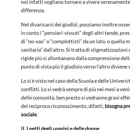
noi infatti vogliano tornare a vivere serenamente 
differenza.
Nel divaricarsi dei giudizi, possiamo inoltre oss
in conto i “pensieri-vissuti” degli altri tende, pre
di “no-vax” o “complottisti” da un lato, o quella 
sanitaria” dall’altro. Si tratta di stigmatizzazio
rigide più si allontanano dalla comprensione della
punto di vista più il giudizio verso l’altro diviene 
Lo si è visto nel caso della Scuola e delle Universit
conflitti. Lo si vedrà sempre di più nei mesi a veni
delle comunità, ben presto si vedranno gravi effet
del reciproco riconoscimento, difatti,
bisogna pre
sociale
.
II. I petti degli uomini e delle donne