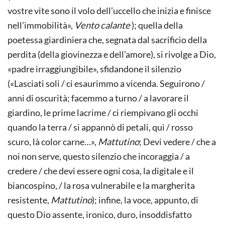
vostre vite sono il volo dell’uccello che inizia e finisce
nell’immobilità»,
Vento
calante
); quella della
poetessa giardiniera che, segnata dal sacrificio della
perdita (della giovinezza e dell’amore), si rivolge a Dio,
«padre irraggiungibile», sfidandone il silenzio
(«Lasciati soli / ci esaurimmo a vicenda. Seguirono /
anni di oscurità; facemmo a turno / a lavorare il
giardino, le prime lacrime / ci riempivano gli occhi
quando la terra / si appannò di petali, qui / rosso
scuro, là color carne…»,
Mattutino
; Devi vedere / che a
noi non serve, questo silenzio che incoraggia / a
credere / che devi essere ogni cosa, la digitale e il
biancospino, / la rosa vulnerabile e la margherita
resistente,
Mattutino
); infine, la voce, appunto, di
questo Dio assente, ironico, duro, insoddisfatto