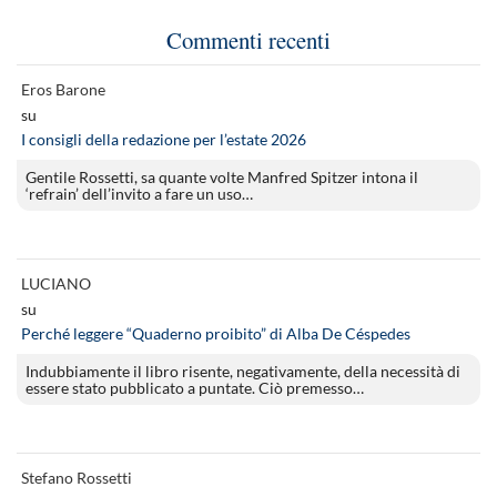
Commenti recenti
Eros Barone
su
I consigli della redazione per l’estate 2026
Gentile Rossetti, sa quante volte Manfred Spitzer intona il
‘refrain’ dell’invito a fare un uso…
LUCIANO
su
Perché leggere “Quaderno proibito” di Alba De Céspedes
Indubbiamente il libro risente, negativamente, della necessità di
essere stato pubblicato a puntate. Ciò premesso…
Stefano Rossetti