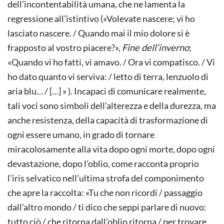
dell’incontentabilità umana, che ne lamenta la
regressione all’istintivo («Volevate nascere; vi ho
lasciato nascere. / Quando mai il mio dolore si è
frapposto al vostro piacere?»,
Fine dell’inverno
;
«Quando vi ho fatti, vi amavo. / Ora vi compatisco. / Vi
ho dato quanto vi serviva: / letto di terra, lenzuolo di
aria blu… / […] » ). Incapaci di comunicare realmente,
tali voci sono simboli dell’alterezza e della durezza, ma
anche resistenza, della capacità di trasformazione di
ogni essere umano, in grado di tornare
miracolosamente alla vita dopo ogni morte, dopo ogni
devastazione, dopo l’oblio, come racconta proprio
l’iris selvatico nell’ultima strofa del componimento
che apre la raccolta: «Tu che non ricordi / passaggio
dall’altro mondo / ti dico che seppi parlare di nuovo:
tutto ciò / che ritorna dall’oblio ritorna / per trovare