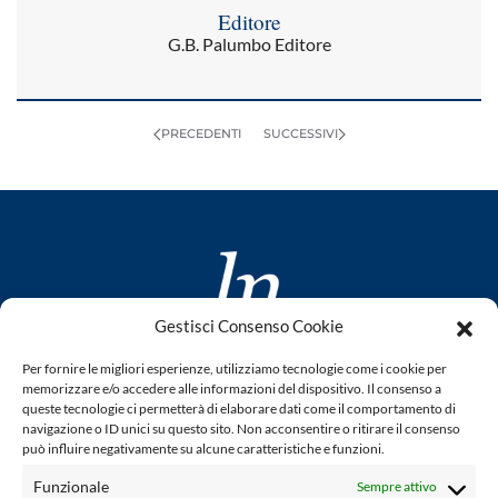
Editore
G.B. Palumbo Editore
PRECEDENTI
SUCCESSIVI
Gestisci Consenso Cookie
www.laletteraturaenoi.it
Per fornire le migliori esperienze, utilizziamo tecnologie come i cookie per
fondato da Romano Luperini
memorizzare e/o accedere alle informazioni del dispositivo. Il consenso a
queste tecnologie ci permetterà di elaborare dati come il comportamento di
Questo blog non rappresenta una testata giornalistica in
navigazione o ID unici su questo sito. Non acconsentire o ritirare il consenso
può influire negativamente su alcune caratteristiche e funzioni.
quanto viene aggiornato senza alcuna periodicità. Non può
pertanto considerarsi un prodotto editoriale ai sensi della
Funzionale
Sempre attivo
legge n° 62 del 7.03.2001. L'autore non è responsabile per