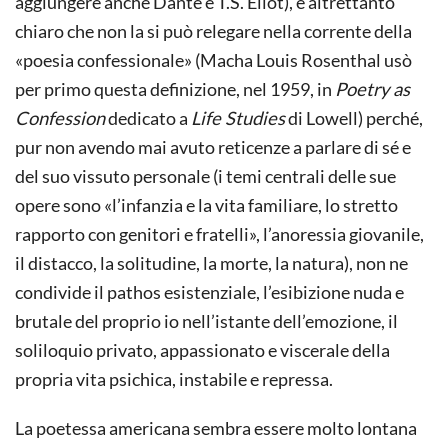
aggiungere anche Dante e T.S. Eliot), è altrettanto
chiaro che non la si può relegare nella corrente della
«poesia confessionale» (Macha Louis Rosenthal usò
per primo questa definizione, nel 1959, in
Poetry as
Confession
dedicato a
Life Studies
di Lowell) perché,
pur non avendo mai avuto reticenze a parlare di sé e
del suo vissuto personale (i temi centrali delle sue
opere sono «l’infanzia e la vita familiare, lo stretto
rapporto con genitori e fratelli», l’anoressia giovanile,
il distacco, la solitudine, la morte, la natura), non ne
condivide il pathos esistenziale, l’esibizione nuda e
brutale del proprio io nell’istante dell’emozione, il
soliloquio privato, appassionato e viscerale della
propria vita psichica, instabile e repressa.
La poetessa americana sembra essere molto lontana