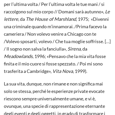
per l’ultima volta / Per l’ultima volta le tue mani / si
raccolgono sul mio corpo // Domani sarà autunno»,
Le
lettere
, da
The House of Marshland
, 1975; «Divenni
una criminale quando m’innamorai. /Prima facevo la
cameriera / Non volevo venire a Chicago con te
/Volevo sposarti, volevo / Che tua moglie soffrisse. […]
/ Il sogno non salva la fanciulla»,
Sirena
, da
Meadowlands
, 1996; «Pensavo che la mia vita fosse
finita e il mio cuore si fosse spezzato. / Poi mi sono
trasferita a Cambridge»,
Vita Nova
, 1999).
La sua vita, dunque, non rimane e non significa mai
solo se stessa, perché le esperienze private evocate
riescono sempre universalmente umane, e vi è,
ovunque, una specie di rappresentazione eternante
degli eventi e degli oggetti, in grado di trasformare i