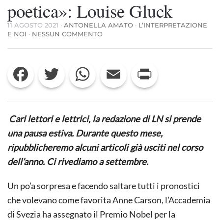
poetica»: Louise Gluck
11 AGOSTO 2021
·
ANTONELLA AMATO
·
L’INTERPRETAZIONE
SU
E NOI
·
NESSUN COMMENTO
«UN’INCONFONDIBILE
VOCE
POETICA»:
Facebook
Twitter
WhatsApp
Email
Print
LOUISE
GLUCK
Cari lettori e lettrici, la redazione di LN si prende
una pausa estiva. Durante questo mese,
ripubblicheremo alcuni articoli già usciti nel corso
dell’anno. Ci rivediamo a settembre.
Un po’a sorpresa e facendo saltare tutti i pronostici
che volevano come favorita Anne Carson, l’Accademia
di Svezia ha assegnato il Premio Nobel per la