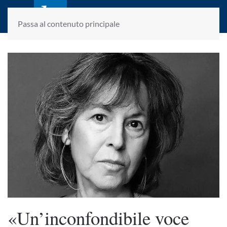
laletteraturaenoi.it
fondato da Romano Luperini
Passa al contenuto principale
«Un’inconfondibile voce