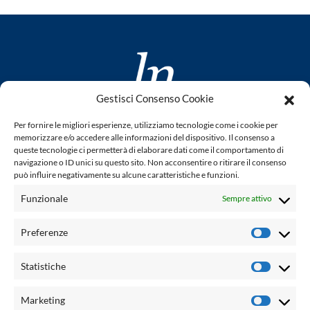
Gestisci Consenso Cookie
www.laletteraturaenoi.it
Per fornire le migliori esperienze, utilizziamo tecnologie come i cookie per
fondato da Romano Luperini
memorizzare e/o accedere alle informazioni del dispositivo. Il consenso a
queste tecnologie ci permetterà di elaborare dati come il comportamento di
Questo blog non rappresenta una testata giornalistica in
navigazione o ID unici su questo sito. Non acconsentire o ritirare il consenso
può influire negativamente su alcune caratteristiche e funzioni.
quanto viene aggiornato senza alcuna periodicità. Non può
pertanto considerarsi un prodotto editoriale ai sensi della
Funzionale
Sempre attivo
legge n° 62 del 7.03.2001. L'autore non è responsabile per
quanto pubblicato dai lettori nei commenti ad ogni post.
Preferenze
Prefere
Powered by:
Statistiche
Statisti
Palumbo Editore Divisione Digitale
http://www.palumboeditore.it
Marketing
Marketi
email:
letteraturaenoi.redazione@gmail.com