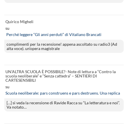
Quirico Migheli
su
Perché leggere “Gli anni perduti” di Vitaliano Brancati
complimenti per la recensione! appena ascoltato su radio3 (Ad
alta voce). un’opera magistrale
UN’ALTRA SCUOLA È POSSIBILE?- Note di lettura a “Contro la
scuola neoliberale” e “Senza cattedra” – SENTIERI DI
CARTESENSIBILI
su
Scuola neoliberale: pars construens e pars destruens. Una replica
[…] si veda la recensione di Ravide Racca su “La letteratura e noi”.
Va notato…