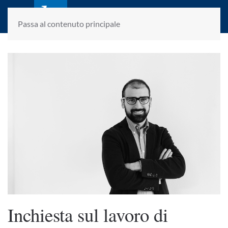
laletteraturaenoi.it
fondato da Romano Luperini
Passa al contenuto principale
Inchiesta sul lavoro di