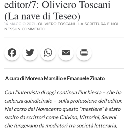
editor/7: Oliviero Toscani
(La nave di Teseo)
14 MAGGIO 2021
·
OLIVIERO TOSCANI
·
LA SCRITTURA E NOI
·
SU
NESSUN COMMENTO
INCHIESTA
SUL
LAVORO
Facebook
Twitter
WhatsApp
Email
Print
DI
EDITOR/7:
OLIVIERO
TOSCANI
(LA
NAVE
A cura di Morena Marsilio e Emanuele Zinato
DI
TESEO)
Con l’intervista di oggi continua l’inchiesta – che ha
cadenza quindicinale – sulla professione dell’editor.
Nel corso del Novecento questo “mestiere” è stato
svolto da scrittori come Calvino, Vittorini, Sereni
che fungevano da mediatori tra società letteraria,