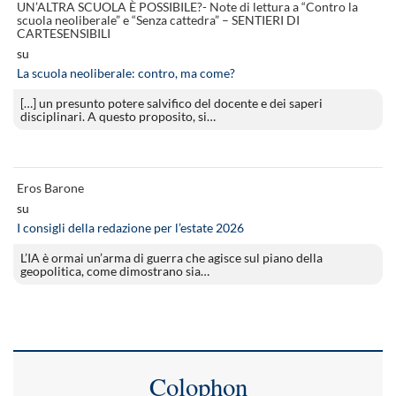
UN’ALTRA SCUOLA È POSSIBILE?- Note di lettura a “Contro la
scuola neoliberale” e “Senza cattedra” – SENTIERI DI
CARTESENSIBILI
su
La scuola neoliberale: contro, ma come?
[…] un presunto potere salvifico del docente e dei saperi
disciplinari. A questo proposito, si…
Eros Barone
su
I consigli della redazione per l’estate 2026
L’IA è ormai un’arma di guerra che agisce sul piano della
geopolitica, come dimostrano sia…
Colophon