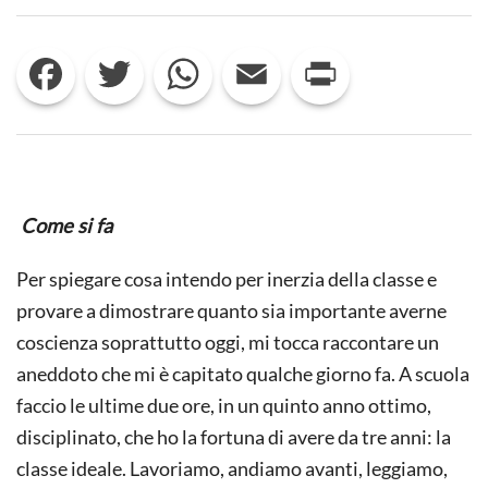
SULL’INERZIA
DELLA
CLASSE
Facebook
Twitter
WhatsApp
Email
Print
(E
L’INNOVAZIONE
A
SCUOLA)
Come si fa
Per spiegare cosa intendo per inerzia della classe e
provare a dimostrare quanto sia importante averne
coscienza soprattutto oggi, mi tocca raccontare un
aneddoto che mi è capitato qualche giorno fa. A scuola
faccio le ultime due ore, in un quinto anno ottimo,
disciplinato, che ho la fortuna di avere da tre anni: la
classe ideale. Lavoriamo, andiamo avanti, leggiamo,