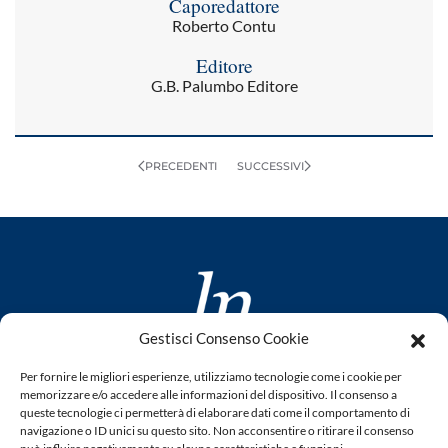
Caporedattore
Roberto Contu
Editore
G.B. Palumbo Editore
PRECEDENTI
SUCCESSIVI
Gestisci Consenso Cookie
www.laletteraturaenoi.it
Per fornire le migliori esperienze, utilizziamo tecnologie come i cookie per
fondato da Romano Luperini
memorizzare e/o accedere alle informazioni del dispositivo. Il consenso a
queste tecnologie ci permetterà di elaborare dati come il comportamento di
Questo blog non rappresenta una testata giornalistica in
navigazione o ID unici su questo sito. Non acconsentire o ritirare il consenso