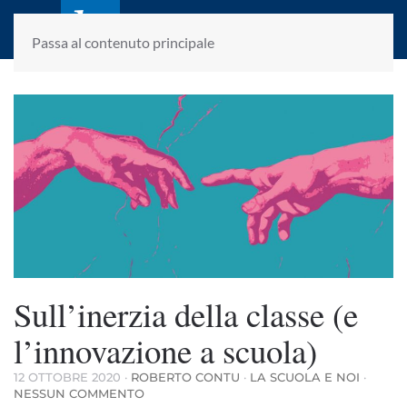
laletteraturaenoi.it
fondato da Romano Luperini
Passa al contenuto principale
Sull’inerzia della classe (e
l’innovazione a scuola)
12 OTTOBRE 2020
·
ROBERTO CONTU
·
LA SCUOLA E NOI
·
SU
NESSUN COMMENTO