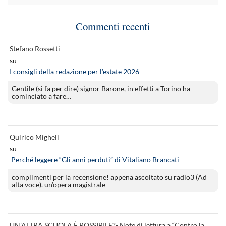
Commenti recenti
Stefano Rossetti
su
I consigli della redazione per l’estate 2026
Gentile (si fa per dire) signor Barone, in effetti a Torino ha
cominciato a fare…
Quirico Migheli
su
Perché leggere “Gli anni perduti” di Vitaliano Brancati
complimenti per la recensione! appena ascoltato su radio3 (Ad
alta voce). un’opera magistrale
UN’ALTRA SCUOLA È POSSIBILE?- Note di lettura a “Contro la