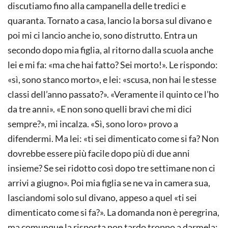
discutiamo fino alla campanella delle tredici e
quaranta. Tornato a casa, lancio la borsa sul divano e
poi mi ci lancio anche io, sono distrutto. Entra un
secondo dopo mia figlia, al ritorno dalla scuola anche
lei e mi fa: «ma che hai fatto? Sei morto!». Le rispondo:
«sì, sono stanco morto», e lei: «scusa, non hai le stesse
classi dell’anno passato?». «Veramente il quinto ce l’ho
da tre anni». «E non sono quelli bravi che mi dici
sempre?», mi incalza. «Sì, sono loro» provo a
difendermi. Ma lei: «ti sei dimenticato come si fa? Non
dovrebbe essere più facile dopo più di due anni
insieme? Se sei ridotto così dopo tre settimane non ci
arrivi a giugno». Poi mia figlia se ne va in camera sua,
lasciandomi solo sul divano, appeso a quel «ti sei
dimenticato come si fa?». La domanda non è peregrina,
ma comunque la risposta non tardo troppo a darmela: