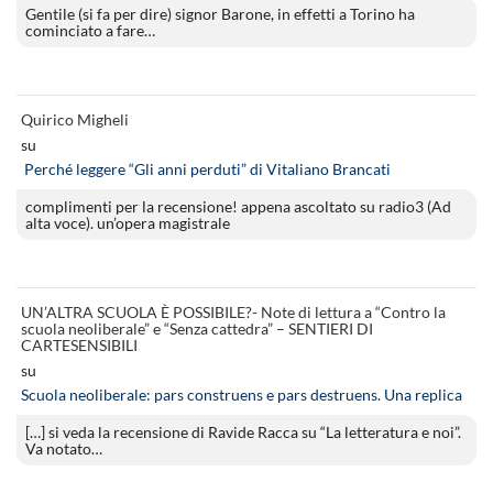
Gentile (si fa per dire) signor Barone, in effetti a Torino ha
cominciato a fare…
Quirico Migheli
su
Perché leggere “Gli anni perduti” di Vitaliano Brancati
complimenti per la recensione! appena ascoltato su radio3 (Ad
alta voce). un’opera magistrale
UN’ALTRA SCUOLA È POSSIBILE?- Note di lettura a “Contro la
scuola neoliberale” e “Senza cattedra” – SENTIERI DI
CARTESENSIBILI
su
Scuola neoliberale: pars construens e pars destruens. Una replica
[…] si veda la recensione di Ravide Racca su “La letteratura e noi”.
Va notato…