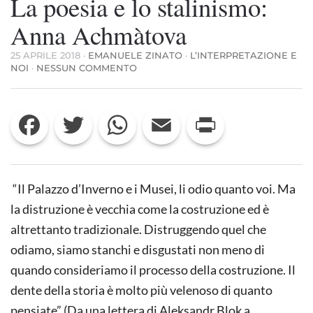
La poesia e lo stalinismo:
Anna Achmàtova
25 APRILE 2018
·
EMANUELE ZINATO
·
L’INTERPRETAZIONE E
SU
NOI
·
NESSUN COMMENTO
LA
POESIA
E
Facebook
Twitter
WhatsApp
Email
Print
LO
STALINISMO:
ANNA
ACHMÀTOVA
“Il Palazzo d’Inverno e i Musei, li odio quanto voi. Ma
la distruzione è vecchia come la costruzione ed è
altrettanto tradizionale. Distruggendo quel che
odiamo, siamo stanchi e disgustati non meno di
quando consideriamo il processo della costruzione. Il
dente della storia è molto più velenoso di quanto
pensiate” (Da una lettera di Aleksandr Blok a