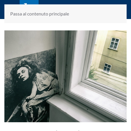
laletteraturaenoi.it
fondato da Romano Luperini
Passa al contenuto principale