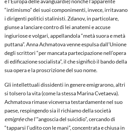
e l’Europa delle avanguardie) nonché l’apparente
“intimismo” dei suoi componimenti, invece, irritavano
i dirigenti politici stalinisti. Zdanov, in particolare,
giunse a lanciare contro di lei anatemi e accuse
ingiuriose e volgari, appellandola “metà suora e metà
puttana”. Anna Achmatova venne espulsa dall’Unione
degli scrittori “per mancata partecipazione nell’opera
di edificazione socialista”, il che significò il bando della
sua opera e la proscrizione del suo nome.
Gli intellettuali dissidenti in genere emigrarono, altri
si tolsero la vita (come la stessa Marina Cvetaeva).
Achmatova rimase viceversa testardamente nel suo
paese, respingendo sia il richiamo della società
emigrée
che l’”angoscia del suicidio”, cercando di
“tapparsi l’udito con le mani”, concentrata e chiusa in