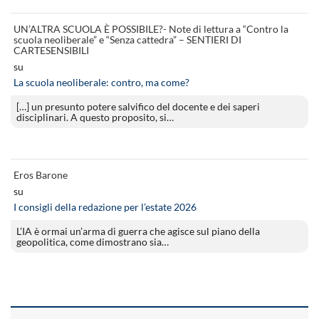
UN’ALTRA SCUOLA È POSSIBILE?- Note di lettura a “Contro la
scuola neoliberale” e “Senza cattedra” – SENTIERI DI
CARTESENSIBILI
su
La scuola neoliberale: contro, ma come?
[…] un presunto potere salvifico del docente e dei saperi
disciplinari. A questo proposito, si…
Eros Barone
su
I consigli della redazione per l’estate 2026
L’IA è ormai un’arma di guerra che agisce sul piano della
geopolitica, come dimostrano sia…