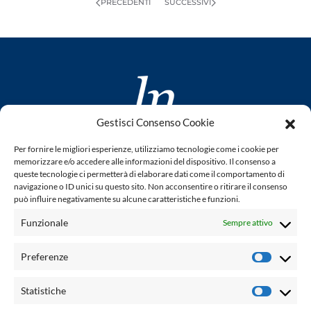
PRECEDENTI
SUCCESSIVI
Gestisci Consenso Cookie
www.laletteraturaenoi.it
Per fornire le migliori esperienze, utilizziamo tecnologie come i cookie per
fondato da Romano Luperini
memorizzare e/o accedere alle informazioni del dispositivo. Il consenso a
queste tecnologie ci permetterà di elaborare dati come il comportamento di
Questo blog non rappresenta una testata giornalistica in
navigazione o ID unici su questo sito. Non acconsentire o ritirare il consenso
può influire negativamente su alcune caratteristiche e funzioni.
quanto viene aggiornato senza alcuna periodicità. Non può
pertanto considerarsi un prodotto editoriale ai sensi della
Funzionale
Sempre attivo
legge n° 62 del 7.03.2001. L'autore non è responsabile per
quanto pubblicato dai lettori nei commenti ad ogni post.
Preferenze
Prefere
Powered by:
Statistiche
Statisti
Palumbo Editore Divisione Digitale