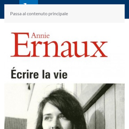
laletteraturaenoi.it
fondato da Romano Luperini
Passa al contenuto principale