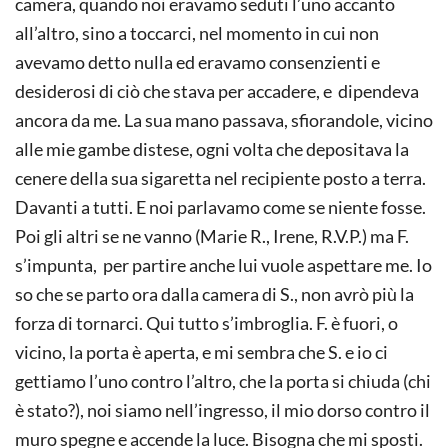
camera, quando noi eravamo seduti l’uno accanto
all’altro, sino a toccarci, nel momento in cui non
avevamo detto nulla ed eravamo consenzienti e
desiderosi di ciò che stava per accadere, e dipendeva
ancora da me. La sua mano passava, sfiorandole, vicino
alle mie gambe distese, ogni volta che depositava la
cenere della sua sigaretta nel recipiente posto a terra.
Davanti a tutti. E noi parlavamo come se niente fosse.
Poi gli altri se ne vanno (Marie R., Irene, R.V.P.) ma F.
s’impunta, per partire anche lui vuole aspettare me. Io
so che se parto ora dalla camera di S., non avrò più la
forza di tornarci. Qui tutto s’imbroglia. F. è fuori, o
vicino, la porta è aperta, e mi sembra che S. e io ci
gettiamo l’uno contro l’altro, che la porta si chiuda (chi
è stato?), noi siamo nell’ingresso, il mio dorso contro il
muro spegne e accende la luce. Bisogna che mi sposti.