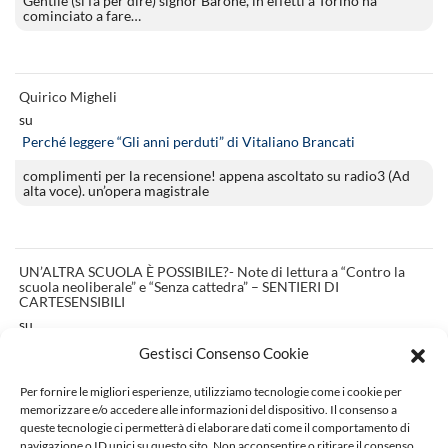
Gentile (si fa per dire) signor Barone, in effetti a Torino ha
cominciato a fare…
Quirico Migheli
su
Perché leggere “Gli anni perduti” di Vitaliano Brancati
complimenti per la recensione! appena ascoltato su radio3 (Ad
alta voce). un’opera magistrale
UN’ALTRA SCUOLA È POSSIBILE?- Note di lettura a “Contro la
scuola neoliberale” e “Senza cattedra” – SENTIERI DI
CARTESENSIBILI
su
Scuola neoliberale: pars construens e pars destruens. Una replica
Gestisci Consenso Cookie
[…] si veda la recensione di Ravide Racca su “La letteratura e noi”.
Per fornire le migliori esperienze, utilizziamo tecnologie come i cookie per
Va notato…
memorizzare e/o accedere alle informazioni del dispositivo. Il consenso a
queste tecnologie ci permetterà di elaborare dati come il comportamento di
navigazione o ID unici su questo sito. Non acconsentire o ritirare il consenso