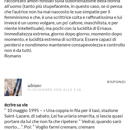
raccontato amori fondati sulla subordinazione della donna
all’uomo (tanto più stupefacente, in questo caso, se si pensa
che l’autrice non ha mai nascosto le sue simpatie per il
femminismo e che, è una scrittrice colta e raffinatissima e lui
invece è un uomo volgare, un po’ cafone, maschilista, e per
niente intellettuale), ma pochi con la lucidità di Ernaux.
Immediatezza estrema, giorno dopo giorno, momento dopo
momento, e lucidità estrema di scrittura. Essere capaci di
perdersi e nondimeno mantenere consapevolezza e controllo
non è da tutti.
Romano
RISPONDI
adriano
14 DICEMBRE 2016 ALLE 3:26
écrire sa vie
“ 10 maggio 1995 – « Una coppia in fila per il taxi, stazione
Saint-Lazare, di sabato. Lei ha un’aria smarrita, si lascia quasi
portare da lui che non fa che ripetere: “ Vedrai, quando sarò
morto… “. Poi: “ Voglio farmi cremare, cremare