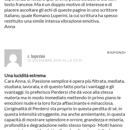
testo francese. Ma è un doppio motivo di interesse e di
piacere ascoltare gli echi di queste pagine in uno scrittore
italiano, quale Romano Luperini, la cui scrittura ha spesso
restituito una simile intensa vibrazione emotiva.
Anna
RISPONDI
r. luperini
13 DICEMBRE 2016 ALLE 23:31
Una lucidità estrema
Cara Anna, sì, Passione semplice è opera più filtrata, mediata,
studiata, lavorata, e di questo fatto porta i vantaggi e gli
svantaggi. Io preferisco Perdersi che dà voce alla stessa
materia ma in modo immediato mettendo in primo piano le
emozioni nude e la loro forza affascinante e minacciosa.
L’originalità di Perdersi sta proprio in questa perdita di sé, in
questa intensità struggente, ma anche annientante, in questa
capacità di mostrare splendore e orrore, grandezza e miseria,
profondità e degradazione nello stesso tempo- Molti hanno