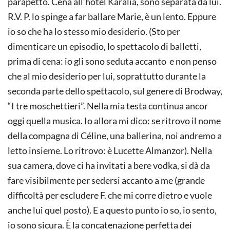
parapetto. Cena all’hôtel Karalia, sono separata da lui.
R.V. P. lo spinge a far ballare Marie, è un lento. Eppure
io so che ha lo stesso mio desiderio. (Sto per
dimenticare un episodio, lo spettacolo di balletti,
prima di cena: io gli sono seduta accanto e non penso
che al mio desiderio per lui, soprattutto durante la
seconda parte dello spettacolo, sul genere di Brodway,
“I tre moschettieri”. Nella mia testa continua ancor
oggi quella musica. Io allora mi dico: se ritrovo il nome
della compagna di Céline, una ballerina, noi andremo a
letto insieme. Lo ritrovo: è Lucette Almanzor). Nella
sua camera, dove ci ha invitati a bere vodka, si dà da
fare visibilmente per sedersi accanto a me (grande
difficoltà per escludere F. che mi corre dietro e vuole
anche lui quel posto). E a questo punto io so, io sento,
io sono sicura. È la concatenazione perfetta dei