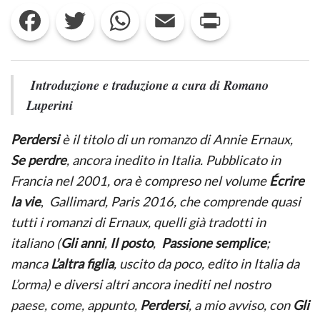
Facebook
Twitter
WhatsApp
Email
Print
E
TERRIFICANTE.
L’INIZIO
DI
PERDERSI
DI
Introduzione e traduzione a cura di Romano
ANNIE
Luperini
ERNAUX
Perdersi
è il titolo di un romanzo di Annie Ernaux,
Se perdre
, ancora inedito in Italia. Pubblicato in
Francia nel 2001, ora è compreso nel volume
Écrire
la vie
,
Gallimard, Paris 2016, che comprende quasi
tutti i romanzi di Ernaux, quelli già tradotti in
italiano (
Gli anni
,
Il posto
,
Passione semplice
;
manca
L’altra figlia
, uscito da poco, edito in Italia da
L’orma) e diversi altri ancora inediti nel nostro
paese, come, appunto,
Perdersi
, a mio avviso, con
Gli