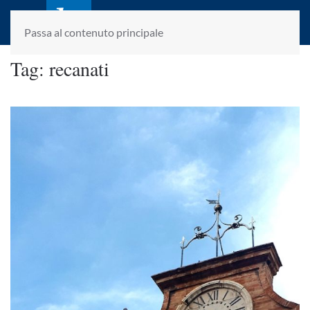
laletteraturaenoi.it
fondato da Romano Luperini
Passa al contenuto principale
Tag:
recanati