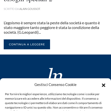
SCRITTO DA
ALAIN GOUSSOT
.
L’egoismo è sempre stata la peste della società e quanto è
stato maggiore tanto peggiore è stata la condizione della
società. (G.Leopardi)...
CONTINUA A LEGGERE
Gestisci Consenso Cookie
www.laletteraturaenoi.it
Per fornire le migliori esperienze, utilizziamo tecnologie come i cookie per
fondato da Romano Luperini
memorizzare e/o accedere alle informazioni del dispositivo. Il consenso a
queste tecnologie ci permetterà di elaborare dati come il comportamento di
Questo blog non rappresenta una testata giornalistica in
navigazione o ID unici su questo sito. Non acconsentire o ritirare il consenso