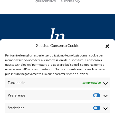
PRECEDENTI
SUCCESSIVI
Gestisci Consenso Cookie
www.laletteraturaenoi.it
Per fornire le migliori esperienze, utilizziamo tecnologie come i cookie per
fondato da Romano Luperini
memorizzare e/o accedere alle informazioni del dispositivo. Il consenso a
queste tecnologie ci permetterà di elaborare dati come il comportamento di
Questo blog non rappresenta una testata giornalistica in
navigazione o ID unici su questo sito. Non acconsentire o ritirare il consenso
può influire negativamente su alcune caratteristiche e funzioni.
quanto viene aggiornato senza alcuna periodicità. Non può
pertanto considerarsi un prodotto editoriale ai sensi della
Funzionale
Sempre attivo
legge n° 62 del 7.03.2001. L'autore non è responsabile per
quanto pubblicato dai lettori nei commenti ad ogni post.
Preferenze
Prefere
Powered by:
Statistiche
Statisti
Palumbo Editore Divisione Digitale