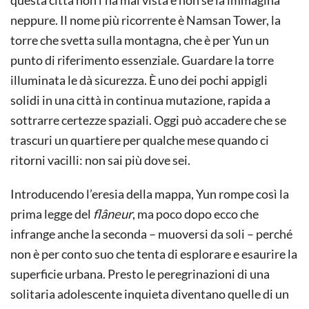
questa città non l’ha mai vista e non se la immagina
neppure. Il nome più ricorrente è Namsan Tower, la
torre che svetta sulla montagna, che è per Yun un
punto di riferimento essenziale. Guardare la torre
illuminata le dà sicurezza. È uno dei pochi appigli
solidi in una città in continua mutazione, rapida a
sottrarre certezze spaziali. Oggi può accadere che se
trascuri un quartiere per qualche mese quando ci
ritorni vacilli: non sai più dove sei.
Introducendo l’eresia della mappa, Yun rompe così la
prima legge del
flâneur
, ma poco dopo ecco che
infrange anche la seconda – muoversi da soli – perché
non è per conto suo che tenta di esplorare e esaurire la
superficie urbana. Presto le peregrinazioni di una
solitaria adolescente inquieta diventano quelle di un