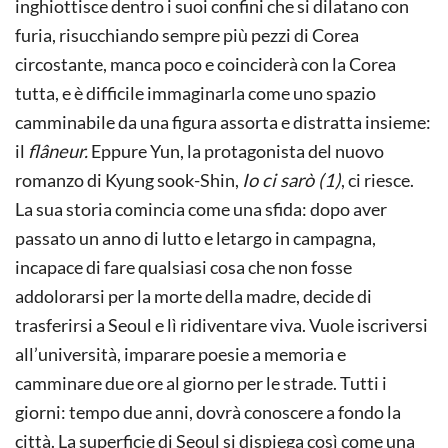
inghiottisce dentro i suoi confini che si dilatano con
furia, risucchiando sempre più pezzi di Corea
circostante, manca poco e coinciderà con la Corea
tutta, e è difficile immaginarla come uno spazio
camminabile da una figura assorta e distratta insieme:
il
flâneur.
Eppure Yun, la protagonista del nuovo
romanzo di Kyung sook-Shin,
Io ci sarò (1)
, ci riesce.
La sua storia comincia come una sfida: dopo aver
passato un anno di lutto e letargo in campagna,
incapace di fare qualsiasi cosa che non fosse
addolorarsi per la morte della madre, decide di
trasferirsi a Seoul e lì ridiventare viva. Vuole iscriversi
all’università, imparare poesie a memoria e
camminare due ore al giorno per le strade. Tutti i
giorni: tempo due anni, dovrà conoscere a fondo la
città. La superficie di Seoul si dispiega così come una