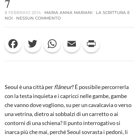
7
8 FEBBRAIO 2014
·
MARIA ANNA MARIANI
·
LA SCRITTURA E
SU
NOI
·
NESSUN COMMENTO
NON
PARLA
COSÌ
Facebook
Twitter
WhatsApp
Email
Print
IL
FUTURO/
LETTERE
DALLA
COREA
DEL
SUD
7
Seoul è una città per
flâneur
? È possibile percorrerla
con la testa inquieta e i capricci nelle gambe, gambe
che vanno dove vogliono, su per un cavalcavia o verso
una vetrina, dietro ai sobbalzi di un carretto o ai
contorni di una schiena? Il punto interrogativo si
inarca più che mai, perché Seoul sovrasta i pedoni, li