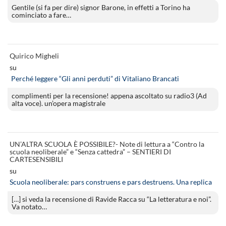
Gentile (si fa per dire) signor Barone, in effetti a Torino ha
cominciato a fare…
Quirico Migheli
su
Perché leggere “Gli anni perduti” di Vitaliano Brancati
complimenti per la recensione! appena ascoltato su radio3 (Ad
alta voce). un’opera magistrale
UN’ALTRA SCUOLA È POSSIBILE?- Note di lettura a “Contro la
scuola neoliberale” e “Senza cattedra” – SENTIERI DI
CARTESENSIBILI
su
Scuola neoliberale: pars construens e pars destruens. Una replica
[…] si veda la recensione di Ravide Racca su “La letteratura e noi”.
Va notato…