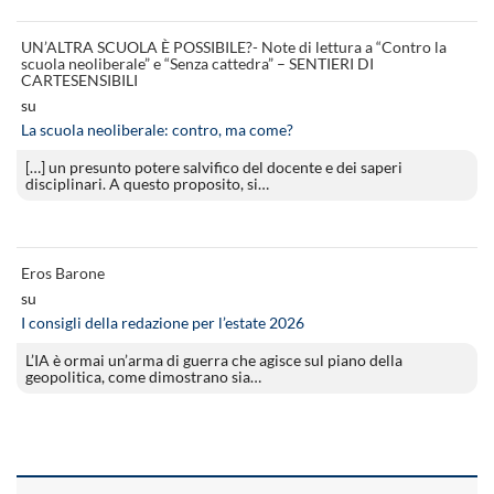
UN’ALTRA SCUOLA È POSSIBILE?- Note di lettura a “Contro la
scuola neoliberale” e “Senza cattedra” – SENTIERI DI
CARTESENSIBILI
su
La scuola neoliberale: contro, ma come?
[…] un presunto potere salvifico del docente e dei saperi
disciplinari. A questo proposito, si…
Eros Barone
su
I consigli della redazione per l’estate 2026
L’IA è ormai un’arma di guerra che agisce sul piano della
geopolitica, come dimostrano sia…