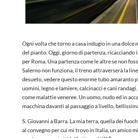
Ogni volta che torno a casa indugio in una dolce 
del pianto. Oggi, giorno di partenza, ricacciando i
per Roma. Una partenza come le altre se non fosse
Salerno non funziona, il treno attraverserà la lin
desueto, vedere questo enorme tubo amaranto proc
uomini, legno e lamiere, calcinacci e cani randag
come malattie veneree. Un uomo, nudo ed in accap
macchina davanti al passaggio a livello, belliss
S. Giovanni a Barra. La mia terra, quella dei fuoc
al convegno per cui mi trovo in Italia, un amico m