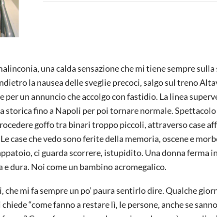
malinconia, una calda sensazione che mi tiene sempre sulla 
ndietro la nausea delle sveglie precoci, salgo sul treno Alt
 per un annuncio che accolgo con fastidio. La linea superv
ea storica fino a Napoli per poi tornare normale. Spettacolo
edere goffo tra binari troppo piccoli, attraverso case aff
i. Le case che vedo sono ferite della memoria, oscene e mor
patoio, ci guarda scorrere, istupidito. Una donna ferma i
ima e dura. Noi come un bambino acromegalico.
hi, che mi fa sempre un po’ paura sentirlo dire. Qualche gior
i chiede “come fanno a restare lì, le persone, anche se sann