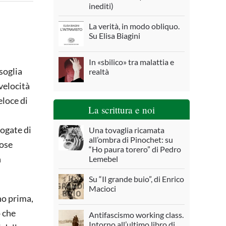
inediti)
La verità, in modo obliquo.
Su Elisa Biagini
In «sbilico» tra malattia e
soglia
realtà
avelocità
eloce di
La scrittura e noi
ogate di
Una tovaglia ricamata
all’ombra di Pinochet: su
bose
“Ho paura torero” di Pedro
n
Lemebel
Su “Il grande buio”, di Enrico
Macioci
no prima,
o che
Antifascismo working class.
Intorno all’ultimo libro di