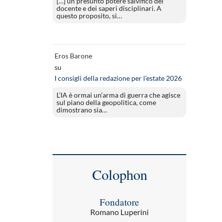
[…] un presunto potere salvifico del
docente e dei saperi disciplinari. A
questo proposito, si…
Eros Barone
su
I consigli della redazione per l’estate 2026
L’IA è ormai un’arma di guerra che agisce
sul piano della geopolitica, come
dimostrano sia…
Colophon
Fondatore
Romano Luperini