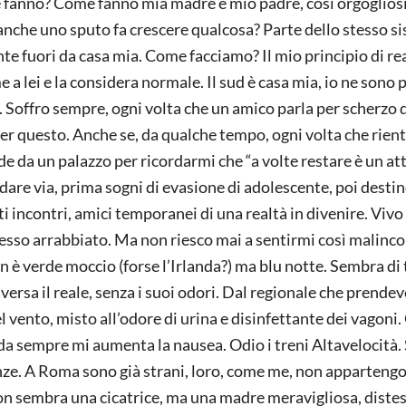
ome fanno? Come fanno mia madre e mio padre, così orgogliosi
 anche uno sputo fa crescere qualcosa? Parte dello stesso s
te fuori da casa mia. Come facciamo? Il mio principio di rea
a lei e la considera normale. Il sud è casa mia, io ne sono p
 Soffro sempre, ogni volta che un amico parla per scherzo 
r questo. Anche se, da qualche tempo, ogni volta che rient
 da un palazzo per ricordarmi che “a volte restare è un at
are via, prima sogni di evasione di adolescente, poi destin
i incontri, amici temporanei di una realtà in divenire. Vivo
esso arrabbiato. Ma non riesco mai a sentirmi così malinc
n è verde moccio (forse l’Irlanda?) ma blu notte. Sembra di
ersa il reale, senza i suoi odori. Dal regionale che prendev
l vento, misto all’odore di urina e disinfettante dei vagoni.
da sempre mi aumenta la nausea. Odio i treni Altavelocità.
enze. A Roma sono già strani, loro, come me, non appartengo
on sembra una cicatrice, ma una madre meravigliosa, diste