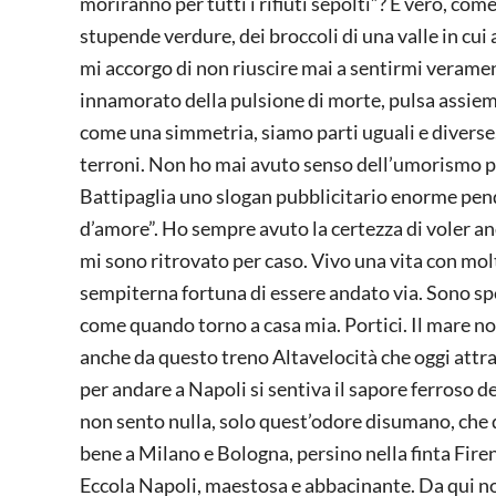
moriranno per tutti i rifiuti sepolti”? È vero, c
stupende verdure, dei broccoli di una valle in cui
mi accorgo di non riuscire mai a sentirmi veramen
innamorato della pulsione di morte, pulsa assieme 
come una simmetria, siamo parti uguali e diverse.
terroni. Non ho mai avuto senso dell’umorismo pe
Battipaglia uno slogan pubblicitario enorme pende
d’amore”. Ho sempre avuto la certezza di voler and
mi sono ritrovato per caso. Vivo una vita con molt
sempiterna fortuna di essere andato via. Sono sp
come quando torno a casa mia. Portici. Il mare no
anche da questo treno Altavelocità che oggi attrav
per andare a Napoli si sentiva il sapore ferroso de
non sento nulla, solo quest’odore disumano, che 
bene a Milano e Bologna, persino nella finta Fir
Eccola Napoli, maestosa e abbacinante. Da qui n