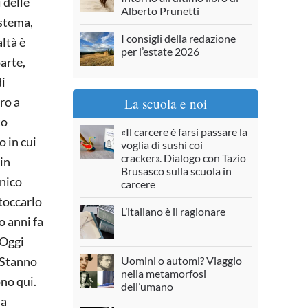
 delle
Alberto Prunetti
istema,
I consigli della redazione
ltà è
per l’estate 2026
arte,
di
ro a
La scuola e noi
to
«Il carcere è farsi passare la
o in cui
voglia di sushi coi
cracker». Dialogo con Tazio
 in
Brusasco sulla scuola in
onico
carcere
 toccarlo
L’italiano è il ragionare
o anni fa
 Oggi
Uomini o automi? Viaggio
 Stanno
nella metamorfosi
no qui.
dell’umano
sa