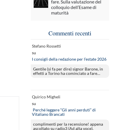
fare. Sulla valutazione del
colloquio dell’Esame di
maturità
Commenti recenti
Stefano Rossetti
su
I consigli della redazione per l’estate 2026
Gentile (si fa per dire) signor Barone, in
effetti a Torino ha cominciato a fare…
Quirico Migheli
su
Perché leggere “Gli anni perduti” di
Vitaliano Brancati
complimenti per la recensione! appena
ascoltato su radio3 (Ad alta voce).