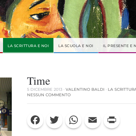
LA SCRITTURA E NOI
LA SCUOLA E NOI
IL PRESENTE E 
Time
5 DICEMBRE 2013
·
VALENTINO BALDI
·
LA SCRITTUR
SU
NESSUN COMMENTO
TIME
Facebook
Twitter
WhatsApp
Email
Print