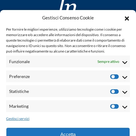
Gestisci Consenso Cookie
www.laletteraturaenoi.it
Per fornire le migliori esperienze, utilizziamo tecnologie come i cookie per
fondato da Romano Luperini
memorizzare e/o accedere alle informazioni del dispositivo. Il consenso a
queste tecnologie ci permetterà di elaborare dati come il comportamento di
Questo blog non rappresenta una testata giornalistica in
navigazione o ID unici su questo sito. Non acconsentire o ritirare il consenso
può influire negativamente su alcune caratteristiche e funzioni.
quanto viene aggiornato senza alcuna periodicità. Non può
pertanto considerarsi un prodotto editoriale ai sensi della
Funzionale
Sempre attivo
legge n° 62 del 7.03.2001. L'autore non è responsabile per
quanto pubblicato dai lettori nei commenti ad ogni post.
Preferenze
Prefere
Powered by:
Statistiche
Statisti
Palumbo Editore Divisione Digitale
http://www.palumboeditore.it
Marketing
Marketi
email:
letteraturaenoi.redazione@gmail.com
Gestisci servizi
Responsabile web: Vincenzo Patricolo
Grafica e web:
Salvatore Leto
Accetta