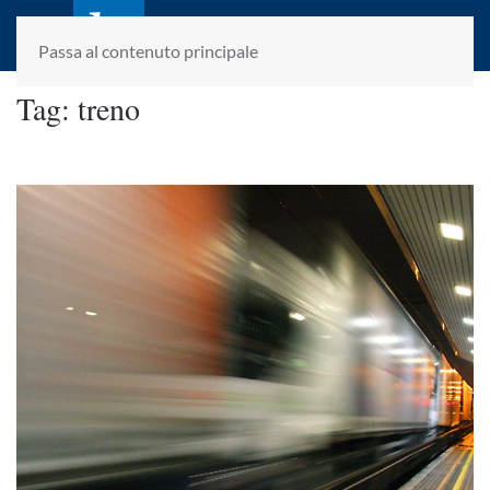
laletteraturaenoi.it
fondato da Romano Luperini
Passa al contenuto principale
Tag:
treno