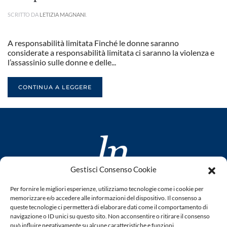
SCRITTO DA
LETIZIA MAGNANI
.
A responsabilità limitata Finché le donne saranno
considerate a responsabilità limitata ci saranno la violenza e
l’assassinio sulle donne e delle...
CONTINUA A LEGGERE
Gestisci Consenso Cookie
www.laletteraturaenoi.it
Per fornire le migliori esperienze, utilizziamo tecnologie come i cookie per
fondato da Romano Luperini
memorizzare e/o accedere alle informazioni del dispositivo. Il consenso a
queste tecnologie ci permetterà di elaborare dati come il comportamento di
Questo blog non rappresenta una testata giornalistica in
navigazione o ID unici su questo sito. Non acconsentire o ritirare il consenso
può influire negativamente su alcune caratteristiche e funzioni.
quanto viene aggiornato senza alcuna periodicità. Non può