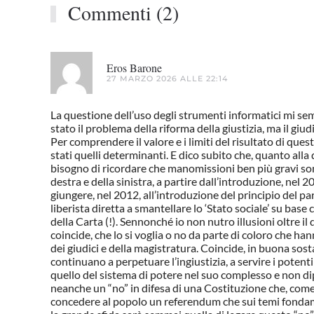
Commenti (2)
Eros Barone
27 MARZO 2026 ALLE 22:14
La questione dell’uso degli strumenti informatici mi sem
stato il problema della riforma della giustizia, ma il gi
Per comprendere il valore e i limiti del risultato di que
stati quelli determinanti. E dico subito che, quanto alla
bisogno di ricordare che manomissioni ben più gravi son
destra e della sinistra, a partire dall’introduzione, nel 2
giungere, nel 2012, all’introduzione del principio del pa
liberista diretta a smantellare lo ‘Stato sociale’ su base 
della Carta (!). Sennonché io non nutro illusioni oltre 
coincide, che lo si voglia o no da parte di coloro che han
dei giudici e della magistratura. Coincide, in buona sost
continuano a perpetuare l’ingiustizia, a servire i potenti 
quello del sistema di potere nel suo complesso e non dip
neanche un “no” in difesa di una Costituzione che, come
concedere al popolo un referendum che sui temi fondame