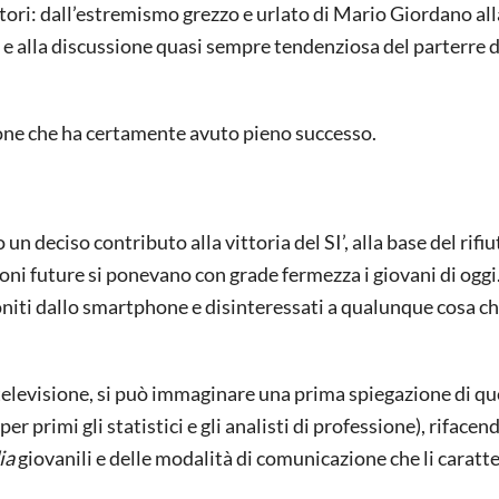
atori: dall’estremismo grezzo e urlato di Mario Giordano all
 e alla discussione quasi sempre tendenziosa del parterre d
sione che ha certamente avuto pieno successo.
n deciso contributo alla vittoria del SI’, alla base del rifiu
oni future si ponevano con grade fermezza i giovani di oggi
oniti dallo smartphone e disinteressati a qualunque cosa c
 televisione, si può immaginare una prima spiegazione di q
r primi gli statistici e gli analisti di professione), rifacen
ia
giovanili e delle modalità di comunicazione che li caratt