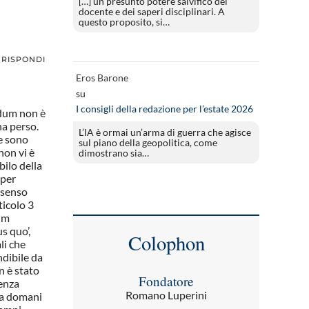
[…] un presunto potere salvifico del
docente e dei saperi disciplinari. A
questo proposito, si…
RISPONDI
Eros Barone
su
I consigli della redazione per l’estate 2026
ndum non è
ha perso.
L’IA è ormai un’arma di guerra che agisce
he sono
sul piano della geopolitica, come
non vi è
dimostrano sia…
bilo della
 per
n senso
ticolo 3
dum
s quo’,
Colophon
li che
ndibile da
n è stato
Fondatore
senza
Romano Luperini
da domani