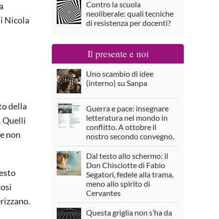
Contro la scuola
a
neoliberale: quali tecniche
i Nicola
di resistenza per docenti?
Il presente e noi
Uno scambio di idee
(interno) su Sanpa
to della
Guerra e pace: insegnare
letteratura nel mondo in
. Quelli
conflitto. A ottobre il
he non
nostro secondo convegno.
Dal testo allo schermo: il
Don Chisciotte di Fabio
uesto
Segatori, fedele alla trama,
meno allo spirito di
dosi
Cervantes
erizzano.
Questa griglia non s’ha da