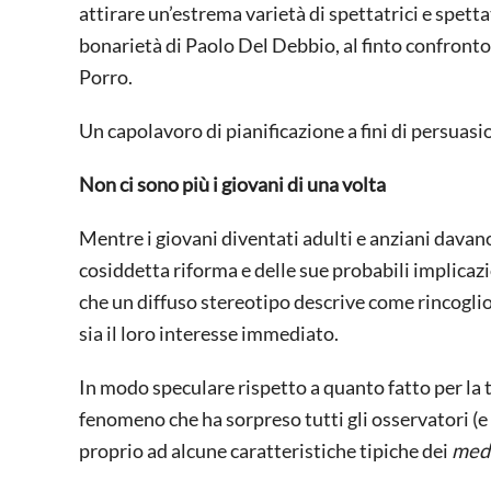
attirare un’estrema varietà di spettatrici e spett
bonarietà di Paolo Del Debbio, al finto confronto
Porro.
Un capolavoro di pianificazione a fini di persua
Non ci sono più i giovani di una volta
Mentre i giovani diventati adulti e anziani davano u
cosiddetta riforma e delle sue probabili implicazi
che un diffuso stereotipo descrive come rincogli
sia il loro interesse immediato.
In modo speculare rispetto a quanto fatto per la
fenomeno che ha sorpreso tutti gli osservatori (e pe
proprio ad alcune caratteristiche tipiche dei
med