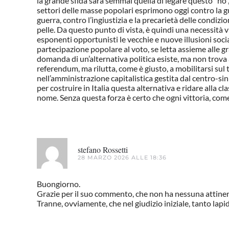
la grande sfida sarà semmai quella di legare questo “no”,
settori delle masse popolari esprimono oggi contro la gue
guerra, contro l’ingiustizia e la precarietà delle condizio
pelle. Da questo punto di vista, è quindi una necessità vi
esponenti opportunisti le vecchie e nuove illusioni soci
partecipazione popolare al voto, se letta assieme alle g
domanda di un’alternativa politica esiste, ma non trova
referendum, ma rilutta, come è giusto, a mobilitarsi sul
nell’amministrazione capitalistica gestita dal centro-sin
per costruire in Italia questa alternativa e ridare alla c
nome. Senza questa forza è certo che ogni vittoria, come 
stefano Rossetti
28 MARZO 2026 ALLE 18:36
Buongiorno.
Grazie per il suo commento, che non ha nessuna attinenza 
Tranne, ovviamente, che nel giudizio iniziale, tanto lapi