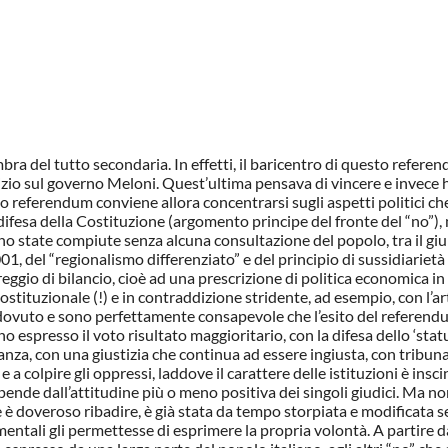
bra del tutto secondaria. In effetti, il baricentro di questo refere
udizio sul governo Meloni. Quest’ultima pensava di vincere e invece 
sto referendum conviene allora concentrarsi sugli aspetti politici c
 difesa della Costituzione (argomento principe del fronte del “no”), 
o state compiute senza alcuna consultazione del popolo, tra il giu
001, del “regionalismo differenziato” e del principio di sussidiarietà
reggio di bilancio, cioè ad una prescrizione di politica economica i
costituzionale (!) e in contraddizione stridente, ad esempio, con l’ar
il dovuto e sono perfettamente consapevole che l’esito del referen
no espresso il voto risultato maggioritario, con la difesa dello ‘statu
anza, con una giustizia che continua ad essere ingiusta, con tribuna
e a colpire gli oppressi, laddove il carattere delle istituzioni è insci
ende dall’attitudine più o meno positiva dei singoli giudici. Ma no
 è doveroso ribadire, è già stata da tempo storpiata e modificata 
ntali gli permettesse di esprimere la propria volontà. A partire 