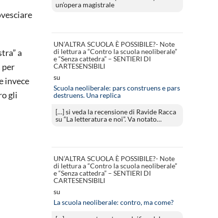
un’opera magistrale
ovesciare
UN’ALTRA SCUOLA È POSSIBILE?- Note
di lettura a “Contro la scuola neoliberale”
tra” a
e “Senza cattedra” – SENTIERI DI
 per
CARTESENSIBILI
su
re invece
Scuola neoliberale: pars construens e pars
o gli
destruens. Una replica
[…] si veda la recensione di Ravide Racca
su “La letteratura e noi”. Va notato…
UN’ALTRA SCUOLA È POSSIBILE?- Note
di lettura a “Contro la scuola neoliberale”
e “Senza cattedra” – SENTIERI DI
CARTESENSIBILI
su
La scuola neoliberale: contro, ma come?