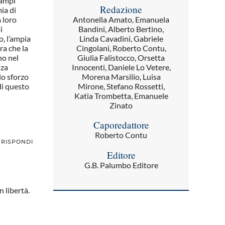
 ampi
Redazione
ia di
Antonella Amato, Emanuela
a loro
Bandini, Alberto Bertino,
i
Linda Cavadini, Gabriele
o, l’ampia
Cingolani, Roberto Contu,
ra che la
Giulia Falistocco, Orsetta
no nel
Innocenti, Daniele Lo Vetere,
nza
Morena Marsilio, Luisa
lo sforzo
Mirone, Stefano Rossetti,
 di questo
Katia Trombetta, Emanuele
Zinato
Caporedattore
Roberto Contu
RISPONDI
Editore
G.B. Palumbo Editore
 libertà.