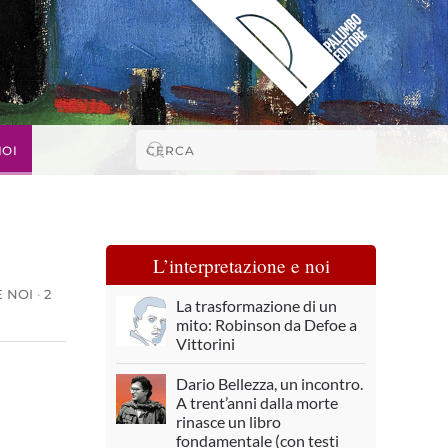
NOI
L’interpretazione e noi
E NOI
·
2
La trasformazione di un
mito: Robinson da Defoe a
Vittorini
Dario Bellezza, un incontro.
A trent’anni dalla morte
rinasce un libro
fondamentale (con testi