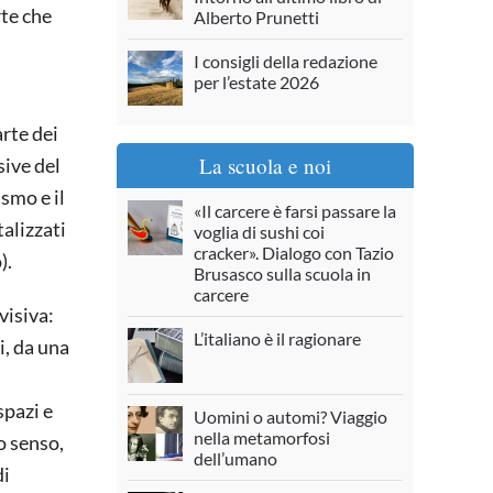
rte che
Alberto Prunetti
I consigli della redazione
per l’estate 2026
arte dei
La scuola e noi
sive del
ismo e il
«Il carcere è farsi passare la
alizzati
voglia di sushi coi
cracker». Dialogo con Tazio
).
Brusasco sulla scuola in
carcere
visiva:
L’italiano è il ragionare
i, da una
n
spazi e
Uomini o automi? Viaggio
nella metamorfosi
o senso,
dell’umano
di