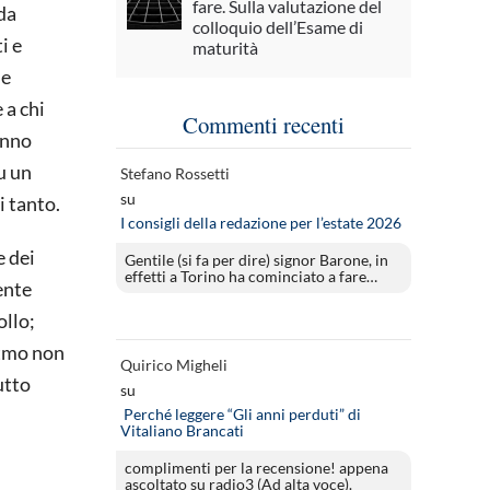
fare. Sulla valutazione del
 da
colloquio dell’Esame di
i e
maturità
 e
 a chi
Commenti recenti
anno
u un
Stefano Rossetti
su
i tanto.
I consigli della redazione per l’estate 2026
e dei
Gentile (si fa per dire) signor Barone, in
effetti a Torino ha cominciato a fare…
ente
ollo;
itmo non
Quirico Migheli
utto
su
Perché leggere “Gli anni perduti” di
Vitaliano Brancati
complimenti per la recensione! appena
ascoltato su radio3 (Ad alta voce).