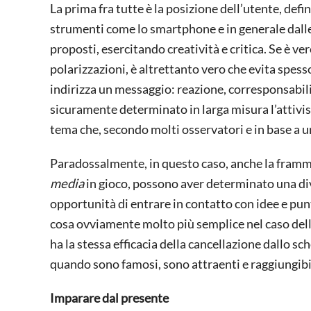
La prima fra tutte è la posizione dell’utente, def
strumenti come lo smartphone e in generale dalle 
proposti, esercitando creatività e critica. Se è v
polarizzazioni, è altrettanto vero che evita spes
indirizza un messaggio: reazione, corresponsabili
sicuramente determinato in larga misura l’attivis
tema che, secondo molti osservatori e in base a u
Paradossalmente, in questo caso, anche la framme
media
in gioco, possono aver determinato una di
opportunità di entrare in contatto con idee e punt
cosa ovviamente molto più semplice nel caso del
ha la stessa efficacia della cancellazione dallo sch
quando sono famosi, sono attraenti e raggiungibi
Imparare dal presente