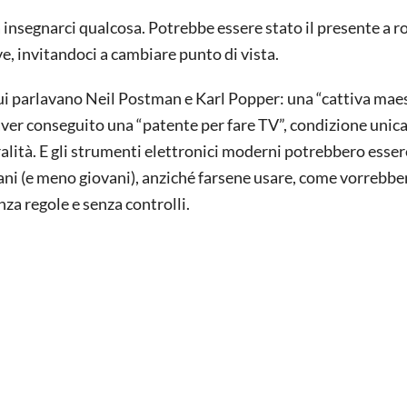
 insegnarci qualcosa. Potrebbe essere stato il presente a r
e, invitandoci a cambiare punto di vista.
cui parlavano Neil Postman e Karl Popper: una “cattiva maes
’aver conseguito una “patente per fare TV”, condizione unica
ralità. E gli strumenti elettronici moderni potrebbero esse
vani (e meno giovani), anziché farsene usare, come vorrebber
nza regole e senza controlli.