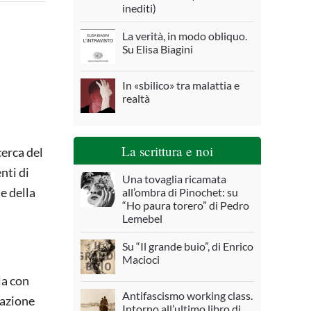
inediti)
La verità, in modo obliquo.
Su Elisa Biagini
In «sbilico» tra malattia e
realtà
La scrittura e noi
cerca del
nti di
Una tovaglia ricamata
e della
all’ombra di Pinochet: su
“Ho paura torero” di Pedro
Lemebel
Su “Il grande buio”, di Enrico
Macioci
la con
Antifascismo working class.
razione
Intorno all’ultimo libro di