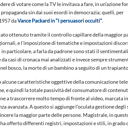
dere di votare come la TV le invitava a fare, in un’azione fo
 propaganda sin dai suoi esordi in democrazia; quelli, per
 1957 da
Vance Packard in “I persuasori occulti”
.
tato ottenuto tramite il controllo capillare della maggior p
egiornali, e l’imposizione di tematiche e impostazioni discor
in particolare, a farla da padrone sono stati il sentimental
 da casi di cronaca mai analizzati e invece sempre strument
ia nel bosco, la morte di un bambino a seguito di un trapianto
to alcune caratteristiche oggettive della comunicazione tele
one, e quindi la totale passività del consumatore di contenut
dine a trascorrere molto tempo di fronte al video, marcata i
anza avanzata. A questo si aggiunge l’oculata gestione degli 
incere la maggior parte delle persone. Magistrale, in quest
a offerto differenti registri, impostazioni e stili, in grado 