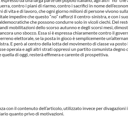
 espresso da una larga parte del popolo italiano, agli altri “no” che
rra, contro i piani di riarmo, contro i sacrifici in nome dell’econom
ni di vita e di lavoro, che ogni giorno milioni di persone vivono sull
tale impedire che questo “no” rafforzi il centro-sinistra, e con i suo
aldemocratiche che possono condurre solo in vicoli ciechi. Del rest
randi mobilitazioni dello scorso autunno e degli scorsi mesi, dimost
 ancora uno sbocco. Essa si è espressa chiaramente contro il gover
 terreno elettorale, se la posta in gioco è semplicemente un’alterna
istra. E però al centro della lotta del movimento di classe va posto 
lasse operaia e agli altri strati oppressi un partito comunista degno
quella di oggi, resterà effimera e carente di prospettiva.
con il contenuto dell’articolo, utilizzato invece per divagazioni in
dario quanto privo di motivazioni.