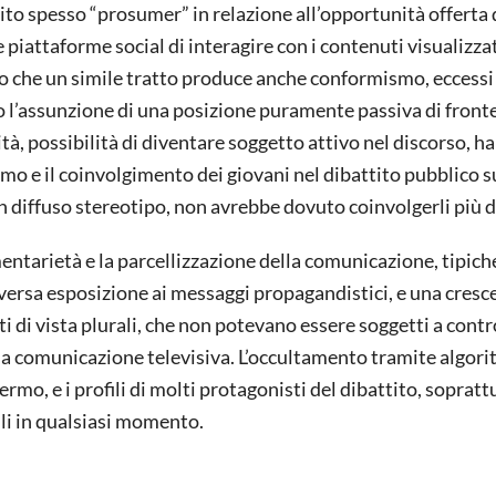
inito spesso “prosumer” in relazione all’opportunità offerta
piattaforme social di interagire con i contenuti visualizzat
ero che un simile tratto produce anche conformismo, eccessi
so l’assunzione di una posizione puramente passiva di fronte
tà, possibilità di diventare soggetto attivo nel discorso, h
mo e il coinvolgimento dei giovani nel dibattito pubblico s
n diffuso stereotipo, non avrebbe dovuto coinvolgerli più d
ntarietà e la parcellizzazione della comunicazione, tipich
versa esposizione ai messaggi propagandistici, e una cresc
i di vista plurali, che non potevano essere soggetti a contr
la comunicazione televisiva. L’occultamento tramite algor
ermo, e i profili di molti protagonisti del dibattito, sopratt
li in qualsiasi momento.