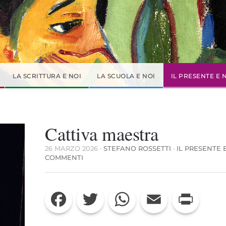
LA SCRITTURA E NOI
LA SCUOLA E NOI
IL PRESENTE E 
Cattiva maestra
26 MARZO 2026
·
STEFANO ROSSETTI
·
IL PRESENTE 
SU
COMMENTI
CATTIVA
MAESTRA
Facebook
Twitter
WhatsApp
Email
Print