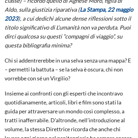
classe) – ricordo quello di Agnese Moro, figlia di
Aldo, sulla giustizia riparativa (
La Stampa, 22 maggio
2023
), a cui dedichi alcune dense riflessioni sotto il
titolo significativo di L’umanità non va perduta. Puoi
dirci qualcosa su questi “compagni di viaggio”, su
questa bibliografia minima?
Chi si addentrerebbe in una selva senza una mappa? E
– permetti la battuta – se la selva è oscura, chi non
vorrebbe con sé un Virgilio?
Insieme ai confronti con gli esperti che incontravo
quotidianamente, articoli, libri e film sono stati la
guida per attraversare un mondo così complesso, a
tratti inafferrabile. D’altronde, nell’introduzione al
volume, la stessa Direttrice ricorda che anche chi
lavora ogni giorno nel penitenziario ha sempre ancora