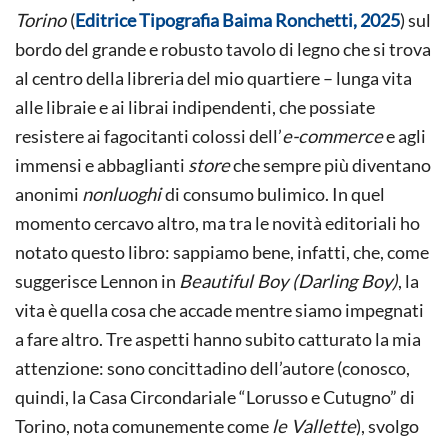
TAZIO
Torino
(
Editrice Tipografia Baima Ronchetti, 2025
) sul
BRUSASCO
SULLA
bordo del grande e robusto tavolo di legno che si trova
SCUOLA
IN
al centro della libreria del mio quartiere – lunga vita
CARCERE
alle libraie e ai librai indipendenti, che possiate
resistere ai fagocitanti colossi dell’
e-commerce
e agli
immensi e abbaglianti
store
che sempre più diventano
anonimi
nonluoghi
di consumo bulimico. In quel
momento cercavo altro, ma tra le novità editoriali ho
notato questo libro: sappiamo bene, infatti, che, come
suggerisce Lennon in
Beautiful Boy (Darling Boy)
, la
vita è quella cosa che accade mentre siamo impegnati
a fare altro. Tre aspetti hanno subito catturato la mia
attenzione: sono concittadino dell’autore (conosco,
quindi, la Casa Circondariale “Lorusso e Cutugno” di
Torino, nota comunemente come
le Vallette
), svolgo