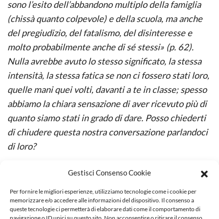
sono l’esito dell’abbandono multiplo della famiglia
(chissà quanto colpevole) e della scuola, ma anche
del pregiudizio, del fatalismo, del disinteresse e
molto probabilmente anche di sé stessi» (p. 62).
Nulla avrebbe avuto lo stesso significato, la stessa
intensità, la stessa fatica se non ci fossero stati loro,
quelle mani quei volti, davanti a te in classe; spesso
abbiamo la chiara sensazione di aver ricevuto più di
quanto siamo stati in grado di dare. Posso chiederti
di chiudere questa nostra conversazione parlandoci
di loro?
Con piacere. Ma i miei allievi sono uguali a tutti gli
Gestisci Consenso Cookie
altri, perché non è il luogo nel quale si trovano
Per fornire le migliori esperienze, utilizziamo tecnologie come i cookie per
(temporaneamente) a qualificarli. In potenza sono
memorizzare e/o accedere alle informazioni del dispositivo. Il consenso a
queste tecnologie ci permetterà di elaborare dati come il comportamento di
tutto, in atto meno per via dei limiti di contesto e degli
navigazione o ID unici su questo sito. Non acconsentire o ritirare il consenso