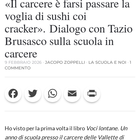
«Il carcere è farsi passare la
voglia di sushi coi
cracker». Dialogo con Tazio
Brusasco sulla scuola in
carcere
9 FEBBRAIO 2026
·
JACOPO ZOPPELLI
·
LA SCUOLA E NOI
·
1
SU
COMMENTO
«IL
CARCERE
È
Facebook
Twitter
WhatsApp
Email
Print
FARSI
PASSARE
LA
VOGLIA
DI
SUSHI
COI
Ho visto per la prima volta il libro
Voci lontane. Un
CRACKER». DIALOGO
CON
anno di scuola presso il carcere delle Vallette di