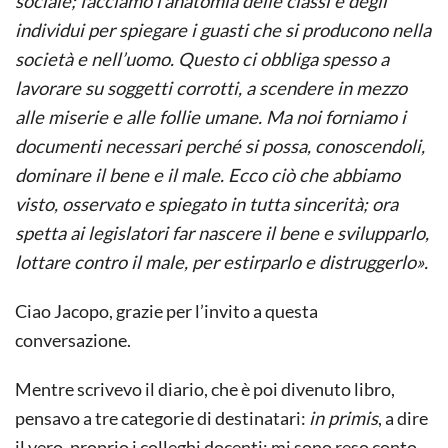
sociale; facciamo l’anatomia delle classi e degli
individui per spiegare i guasti che si producono nella
società e nell’uomo. Questo ci obbliga spesso a
lavorare su soggetti corrotti, a scendere in mezzo
alle miserie e alle follie umane. Ma noi forniamo i
documenti necessari perché si possa, conoscendoli,
dominare il bene e il male. Ecco ciò che abbiamo
visto, osservato e spiegato in tutta sincerità; ora
spetta ai legislatori far nascere il bene e svilupparlo,
lottare contro il male, per estirparlo e distruggerlo».
Ciao Jacopo, grazie per l’invito a questa
conversazione.
Mentre scrivevo il diario, che è poi divenuto libro,
pensavo a tre categorie di destinatari:
in primis
, a dire
il vero, proprio i colleghi docenti: mi sono reso conto