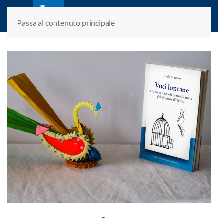
laletteraturaenoi.it
fondato da Romano Luperini
Passa al contenuto principale