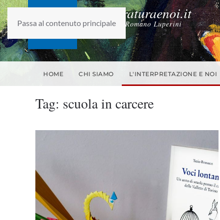
laletteraturaenoi.it
Passa al contenuto principale
fondato da Romano Luperini
HOME
CHI SIAMO
L'INTERPRETAZIONE E NOI
Tag:
scuola in carcere