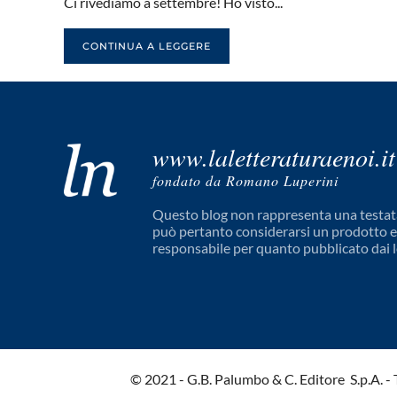
Ci rivediamo a settembre! Ho visto...
CONTINUA A LEGGERE
www.laletteraturaenoi.it
fondato da Romano Luperini
Questo blog non rappresenta una testata
può pertanto considerarsi un prodotto edi
responsabile per quanto pubblicato dai l
© 2021 - G.B. Palumbo & C. Editore S.p.A. - Tut