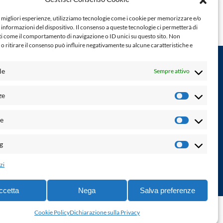
e migliori esperienze, utilizziamo tecnologie come i cookie per memorizzare e/o
 informazioni del dispositivo. Il consenso a queste tecnologie ci permetterà di
ti come il comportamento di navigazione o ID unici su questo sito. Non
o ritirare il consenso può influire negativamente su alcune caratteristiche e
le
Sempre attivo
Powered by:
ze
Preferenz
Palumbo Editore Divisione Digitale
http://www.palumboeditore.it
à. Non
he
email:
letteraturaenoi.redazione@gmail.com
Statistich
Responsabile web: Vincenzo Patricolo
g
Marketin
Grafica e web:
Salvatore Leto
zi
ccetta
Nega
Salva preferenze
ne di accessibilità
-
info@laletteraturaenoi.it
Cookie Policy
Dichiarazione sulla Privacy