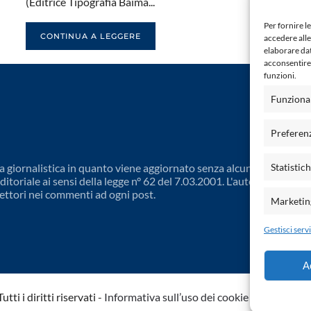
(Editrice Tipografia Baima...
Per fornire l
CONTINUA A LEGGERE
accedere alle
elaborare da
acconsentire 
funzioni.
Funziona
Preferen
 giornalistica in quanto viene aggiornato senza alcuna periodicit
Statistic
toriale ai sensi della legge n° 62 del 7.03.2001. L'autore non è
ettori nei commenti ad ogni post.
Marketin
Gestisci servi
A
ti i diritti riservati -
Informativa sull’uso dei cookie
-
Dichiarazio