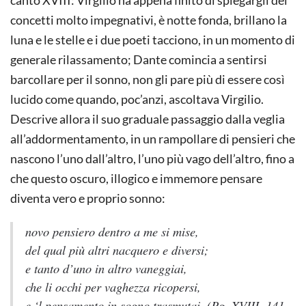
canto XVIII: Virgilio ha appena finito di spiegargli dei
concetti molto impegnativi, è notte fonda, brillano la
luna e le stelle e i due poeti tacciono, in un momento di
generale rilassamento; Dante comincia a sentirsi
barcollare per il sonno, non gli pare più di essere così
lucido come quando, poc’anzi, ascoltava Virgilio.
Descrive allora il suo graduale passaggio dalla veglia
all’addormentamento, in un rampollare di pensieri che
nascono l’uno dall’altro, l’uno più vago dell’altro, fino a
che questo oscuro, illogico e immemore pensare
diventa vero e proprio sonno:
novo pensiero dentro a me si mise,
del qual più altri nacquero e diversi;
e tanto d’uno in altro vaneggiai,
che li occhi per vaghezza ricopersi,
e ‘l pensamento in sogno trasmutai. (Pg. XVIII, 141-