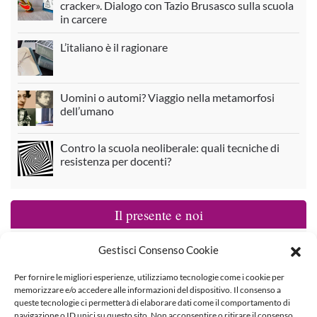
cracker». Dialogo con Tazio Brusasco sulla scuola
in carcere
L’italiano è il ragionare
Uomini o automi? Viaggio nella metamorfosi
dell’umano
Contro la scuola neoliberale: quali tecniche di
resistenza per docenti?
Il presente e noi
Uno scambio di idee (interno) su Sanpa
Gestisci Consenso Cookie
Per fornire le migliori esperienze, utilizziamo tecnologie come i cookie per
memorizzare e/o accedere alle informazioni del dispositivo. Il consenso a
Guerra e pace: insegnare letteratura nel mondo
queste tecnologie ci permetterà di elaborare dati come il comportamento di
in conflitto. A ottobre il nostro secondo
navigazione o ID unici su questo sito. Non acconsentire o ritirare il consenso