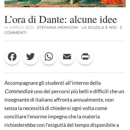
L’ora di Dante: alcune idee
14 APRILE 2025
·
STEFANIA MENICONI
·
LA SCUOLA E NOI
·
2
SU
COMMENTI
L’ORA
DI
DANTE:
Facebook
Twitter
WhatsApp
Email
Print
ALCUNE
IDEE
Accompagnare gli studenti all’interno della
Commedia
è uno dei percorsi più belli e difficili che un
insegnante di italiano affronta annualmente, non
senza la necessità di chiedersi ogni volta come
conciliare l’enorme impegno che la materia
richiederebbe con l’esiguità del tempo disponibile a