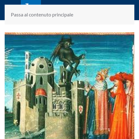
laletteraturaenoi.it
fondato da Romano Luperini
Passa al contenuto principale