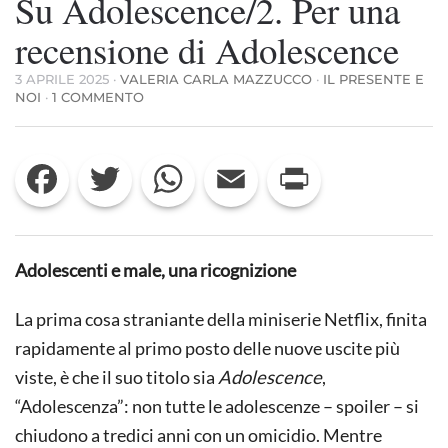
Su Adolescence/2. Per una
recensione di Adolescence
3 APRILE 2025
·
VALERIA CARLA MAZZUCCO
·
IL PRESENTE E
SU
NOI
·
1 COMMENTO
SU
ADOLESCENCE/2.
PER
Facebook
Twitter
WhatsApp
Email
Print
UNA
RECENSIONE
DI
ADOLESCENCE
Adolescenti e male, una ricognizione
La prima cosa straniante della miniserie Netflix, finita
rapidamente al primo posto delle nuove uscite più
viste, è che il suo titolo sia
Adolescence
,
“Adolescenza”: non tutte le adolescenze – spoiler – si
chiudono a tredici anni con un omicidio. Mentre