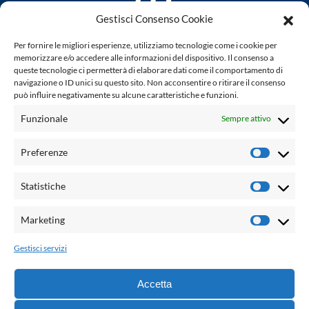
Gestisci Consenso Cookie
www.laletteraturaenoi.it
Per fornire le migliori esperienze, utilizziamo tecnologie come i cookie per
fondato da Romano Luperini
memorizzare e/o accedere alle informazioni del dispositivo. Il consenso a
queste tecnologie ci permetterà di elaborare dati come il comportamento di
Questo blog non rappresenta una testata giornalistica in
navigazione o ID unici su questo sito. Non acconsentire o ritirare il consenso
può influire negativamente su alcune caratteristiche e funzioni.
quanto viene aggiornato senza alcuna periodicità. Non può
pertanto considerarsi un prodotto editoriale ai sensi della
Funzionale
Sempre attivo
legge n° 62 del 7.03.2001. L'autore non è responsabile per
quanto pubblicato dai lettori nei commenti ad ogni post.
Preferenze
Prefere
Powered by:
Statistiche
Statisti
Palumbo Editore Divisione Digitale
http://www.palumboeditore.it
Marketing
Marketi
email:
letteraturaenoi.redazione@gmail.com
Gestisci servizi
Responsabile web: Vincenzo Patricolo
Grafica e web:
Salvatore Leto
Accetta