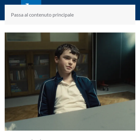
laletteraturaenoi.it
fondato da Romano Luperini
Passa al contenuto principale