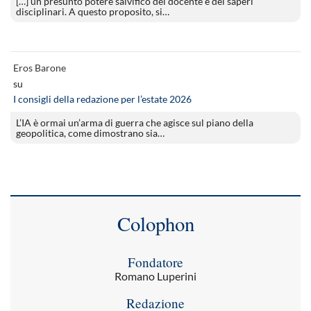
[…] un presunto potere salvifico del docente e dei saperi
disciplinari. A questo proposito, si…
Eros Barone
su
I consigli della redazione per l’estate 2026
L’IA è ormai un’arma di guerra che agisce sul piano della
geopolitica, come dimostrano sia…
Colophon
Fondatore
Romano Luperini
Redazione