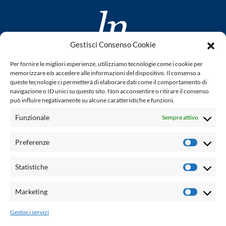
Gestisci Consenso Cookie
www.laletteraturaenoi.it
Per fornire le migliori esperienze, utilizziamo tecnologie come i cookie per
fondato da Romano Luperini
memorizzare e/o accedere alle informazioni del dispositivo. Il consenso a
queste tecnologie ci permetterà di elaborare dati come il comportamento di
Questo blog non rappresenta una testata giornalistica in
navigazione o ID unici su questo sito. Non acconsentire o ritirare il consenso
può influire negativamente su alcune caratteristiche e funzioni.
quanto viene aggiornato senza alcuna periodicità. Non può
pertanto considerarsi un prodotto editoriale ai sensi della
Funzionale
Sempre attivo
legge n° 62 del 7.03.2001. L'autore non è responsabile per
quanto pubblicato dai lettori nei commenti ad ogni post.
Preferenze
Prefere
Powered by:
Statistiche
Statisti
Palumbo Editore Divisione Digitale
http://www.palumboeditore.it
Marketing
Marketi
email:
letteraturaenoi.redazione@gmail.com
Gestisci servizi
Responsabile web: Vincenzo Patricolo
Grafica e web:
Salvatore Leto