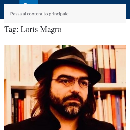
laletteraturaenoi.it
fondato da Romano Luperini
Passa al contenuto principale
Tag:
Loris Magro