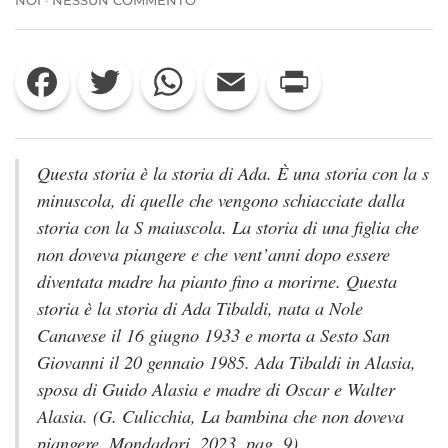
STORIA
E
INVENZIONE
Facebook
Twitter
WhatsApp
Email
Print
NEL
ROMANZO
“LA
BAMBINA
CHE
NON
Questa storia è la storia di Ada. È una storia con la s
DOVEVA
minuscola, di quelle che vengono schiacciate dalla
PIANGERE”
DI
storia con la S maiuscola. La storia di una figlia che
GIUSEPPE
non doveva piangere e che vent’anni dopo essere
CULICCHIA
diventata madre ha pianto fino a morirne. Questa
storia è la storia di Ada Tibaldi, nata a Nole
Canavese il 16 giugno 1933 e morta a Sesto San
Giovanni il 20 gennaio 1985. Ada Tibaldi in Alasia,
sposa di Guido Alasia e madre di Oscar e Walter
Alasia. (G. Culicchia,
La bambina che non doveva
piangere
, Mondadori, 2023, pag. 9)