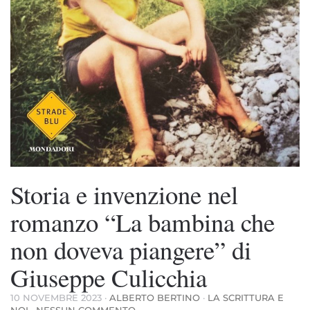
Storia e invenzione nel
romanzo “La bambina che
non doveva piangere” di
Giuseppe Culicchia
10 NOVEMBRE 2023
·
ALBERTO BERTINO
·
LA SCRITTURA E
SU
NOI
·
NESSUN COMMENTO