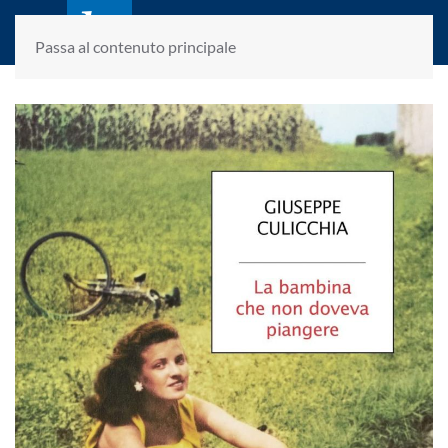
laletteraturaenoi.it
fondato da Romano Luperini
Passa al contenuto principale