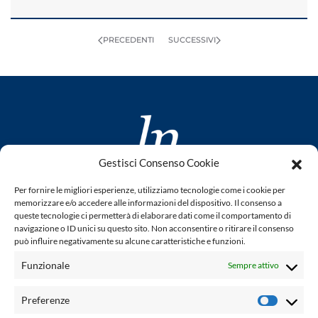
PRECEDENTI
SUCCESSIVI
Gestisci Consenso Cookie
www.laletteraturaenoi.it
Per fornire le migliori esperienze, utilizziamo tecnologie come i cookie per
fondato da Romano Luperini
memorizzare e/o accedere alle informazioni del dispositivo. Il consenso a
queste tecnologie ci permetterà di elaborare dati come il comportamento di
Questo blog non rappresenta una testata giornalistica in
navigazione o ID unici su questo sito. Non acconsentire o ritirare il consenso
può influire negativamente su alcune caratteristiche e funzioni.
quanto viene aggiornato senza alcuna periodicità. Non può
pertanto considerarsi un prodotto editoriale ai sensi della
Funzionale
Sempre attivo
legge n° 62 del 7.03.2001. L'autore non è responsabile per
quanto pubblicato dai lettori nei commenti ad ogni post.
Preferenze
Prefere