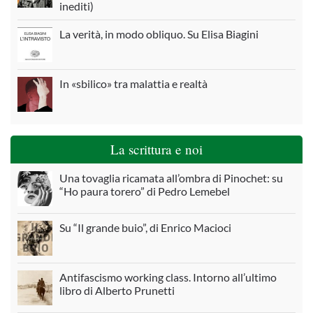
inediti)
La verità, in modo obliquo. Su Elisa Biagini
In «sbilico» tra malattia e realtà
La scrittura e noi
Una tovaglia ricamata all’ombra di Pinochet: su
“Ho paura torero” di Pedro Lemebel
Su “Il grande buio”, di Enrico Macioci
Antifascismo working class. Intorno all’ultimo
libro di Alberto Prunetti