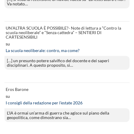
Va notato…
UN’ALTRA SCUOLA È POSSIBILE?- Note di lettura a “Contro la
scuola neoliberale” e “Senza cattedra” – SENTIERI DI
CARTESENSIBILI
su
La scuola neoliberale: contro, ma come?
[…] un presunto potere salvifico del docente e dei saperi
disciplinari. A questo proposito, si…
Eros Barone
su
I consigli della redazione per l’estate 2026
L’IA è ormai un’arma di guerra che agisce sul piano della
geopolitica, come dimostrano sia…