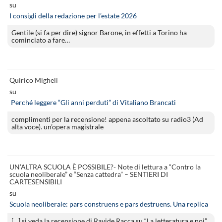
su
I consigli della redazione per l’estate 2026
Gentile (si fa per dire) signor Barone, in effetti a Torino ha
cominciato a fare…
Quirico Migheli
su
Perché leggere “Gli anni perduti” di Vitaliano Brancati
complimenti per la recensione! appena ascoltato su radio3 (Ad
alta voce). un’opera magistrale
UN’ALTRA SCUOLA È POSSIBILE?- Note di lettura a “Contro la
scuola neoliberale” e “Senza cattedra” – SENTIERI DI
CARTESENSIBILI
su
Scuola neoliberale: pars construens e pars destruens. Una replica
[…] si veda la recensione di Ravide Racca su “La letteratura e noi”.