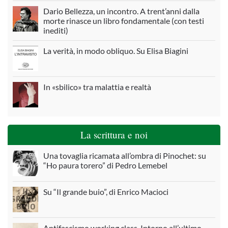
Dario Bellezza, un incontro. A trent’anni dalla
morte rinasce un libro fondamentale (con testi
inediti)
La verità, in modo obliquo. Su Elisa Biagini
In «sbilico» tra malattia e realtà
La scrittura e noi
Una tovaglia ricamata all’ombra di Pinochet: su
“Ho paura torero” di Pedro Lemebel
Su “Il grande buio”, di Enrico Macioci
Antifascismo working class. Intorno all’ultimo