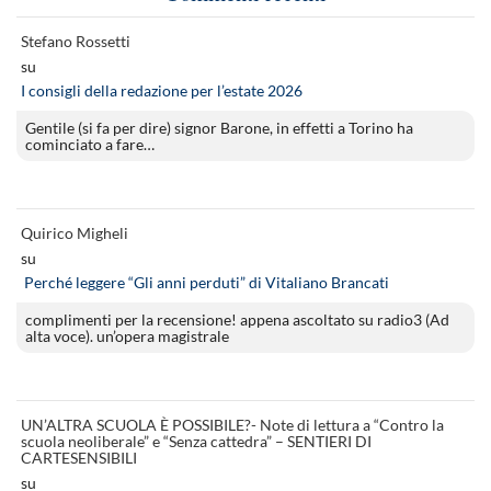
Stefano Rossetti
su
I consigli della redazione per l’estate 2026
Gentile (si fa per dire) signor Barone, in effetti a Torino ha
cominciato a fare…
Quirico Migheli
su
Perché leggere “Gli anni perduti” di Vitaliano Brancati
complimenti per la recensione! appena ascoltato su radio3 (Ad
alta voce). un’opera magistrale
UN’ALTRA SCUOLA È POSSIBILE?- Note di lettura a “Contro la
scuola neoliberale” e “Senza cattedra” – SENTIERI DI
CARTESENSIBILI
su