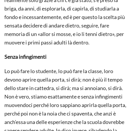
realmente solo grazie a chi c’è già stato, s’è preso la
briga, da anni, di esplorarla, di capirla, di studiarla a
fondo e incessantemente, ed è per questo la scelta più
sensata decidere di andare dietro, seguire, fare
memoria di un «allor si mosse, e io li tenni dietro», per
muovere i primi passi adulti là dentro.
Senza infingimenti
Lo può fare lo studente, lo può fare la classe, loro
devono aprire quella porta, si dirà; non è più il tempo
dello stare in cattedra, si dirà; ma si annoiano, si dirà.
Non è vero, stiamo esattamente e senza infingimenti
muovendoci perché loro sappiano aprirla quella porta,
perché poi non è la noia che ci spaventa, che anzi è
anch’essa una delle esperienze che la scuola dovrebbe
sapere rendere adulte. Io dico invece, ribadendo la