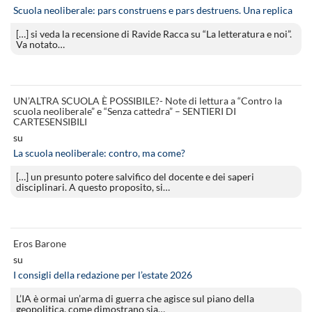
Scuola neoliberale: pars construens e pars destruens. Una replica
[…] si veda la recensione di Ravide Racca su “La letteratura e noi”.
Va notato…
UN’ALTRA SCUOLA È POSSIBILE?- Note di lettura a “Contro la
scuola neoliberale” e “Senza cattedra” – SENTIERI DI
CARTESENSIBILI
su
La scuola neoliberale: contro, ma come?
[…] un presunto potere salvifico del docente e dei saperi
disciplinari. A questo proposito, si…
Eros Barone
su
I consigli della redazione per l’estate 2026
L’IA è ormai un’arma di guerra che agisce sul piano della
geopolitica, come dimostrano sia…