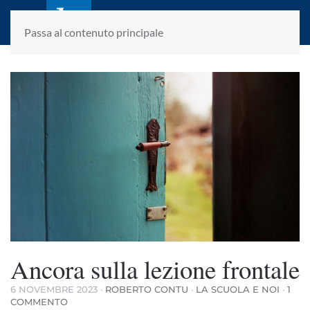
laletteraturaenoi.it
fondato da Romano Luperini
Passa al contenuto principale
Ancora sulla lezione frontale
6 NOVEMBRE 2023
·
ROBERTO CONTU
·
LA SCUOLA E NOI
·
1
SU
COMMENTO