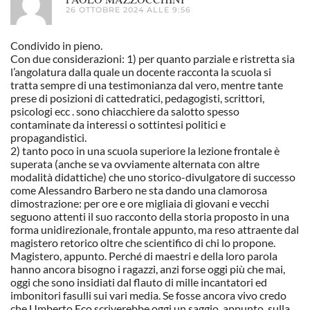
26 OTTOBRE 2024 ALLE 9:56
Condivido in pieno.
Con due considerazioni: 1) per quanto parziale e ristretta sia
l’angolatura dalla quale un docente racconta la scuola si
tratta sempre di una testimonianza dal vero, mentre tante
prese di posizioni di cattedratici, pedagogisti, scrittori,
psicologi ecc . sono chiacchiere da salotto spesso
contaminate da interessi o sottintesi politici e
propagandistici.
2) tanto poco in una scuola superiore la lezione frontale è
superata (anche se va ovviamente alternata con altre
modalità didattiche) che uno storico-divulgatore di successo
come Alessandro Barbero ne sta dando una clamorosa
dimostrazione: per ore e ore migliaia di giovani e vecchi
seguono attenti il suo racconto della storia proposto in una
forma unidirezionale, frontale appunto, ma reso attraente dal
magistero retorico oltre che scientifico di chi lo propone.
Magistero, appunto. Perché di maestri e della loro parola
hanno ancora bisogno i ragazzi, anzi forse oggi più che mai,
oggi che sono insidiati dal flauto di mille incantatori ed
imbonitori fasulli sui vari media. Se fosse ancora vivo credo
che Umberto Eco scriverebbe oggi un saggio, appunto, sulla