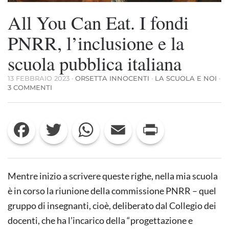
All You Can Eat. I fondi
PNRR, l’inclusione e la
scuola pubblica italiana
13 FEBBRAIO 2023
·
ORSETTA INNOCENTI
·
LA SCUOLA E NOI
·
SU
3 COMMENTI
ALL
YOU
CAN
Facebook
Twitter
WhatsApp
Email
Print
EAT.
I
FONDI
PNRR,
L’INCLUSIONE
E
Mentre inizio a scrivere queste righe, nella mia scuola
LA
SCUOLA
è in corso la riunione della commissione PNRR – quel
PUBBLICA
gruppo di insegnanti, cioè, deliberato dal Collegio dei
ITALIANA
docenti, che ha l’incarico della “progettazione e