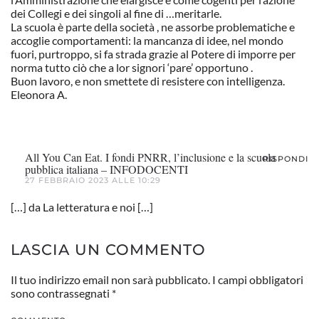
dei Collegi e dei singoli al fine di …meritarle.
La scuola è parte della società , ne assorbe problematiche e
accoglie comportamenti: la mancanza di idee, nel mondo
fuori, purtroppo, si fa strada grazie al Potere di imporre per
norma tutto ciò che a lor signori ‘pare’ opportuno .
Buon lavoro, e non smettete di resistere con intelligenza.
Eleonora A.
All You Can Eat. I fondi PNRR, l’inclusione e la scuola
RISPONDI
pubblica italiana – INFODOCENTI
27 FEBBRAIO 2023 ALLE 10:29
[…] da La letteratura e noi […]
LASCIA UN COMMENTO
Il tuo indirizzo email non sarà pubblicato. I campi obbligatori
sono contrassegnati
*