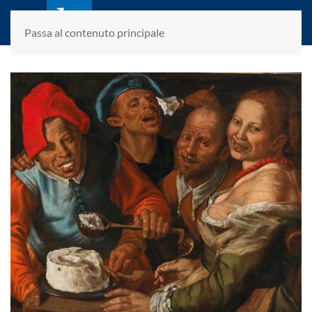
laletteraturaenoi.it
fondato da Romano Luperini
Passa al contenuto principale