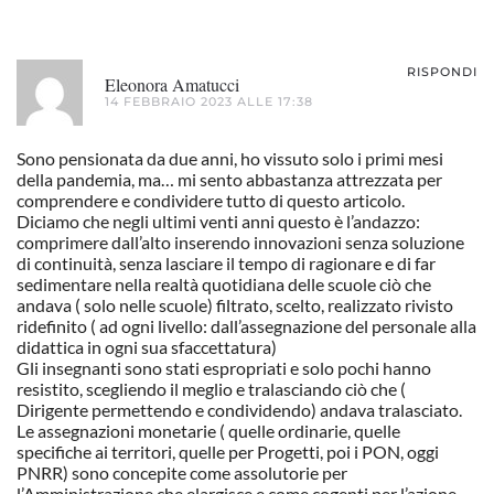
RISPONDI
Eleonora Amatucci
14 FEBBRAIO 2023 ALLE 17:38
Sono pensionata da due anni, ho vissuto solo i primi mesi
della pandemia, ma… mi sento abbastanza attrezzata per
comprendere e condividere tutto di questo articolo.
Diciamo che negli ultimi venti anni questo è l’andazzo:
comprimere dall’alto inserendo innovazioni senza soluzione
di continuità, senza lasciare il tempo di ragionare e di far
sedimentare nella realtà quotidiana delle scuole ciò che
andava ( solo nelle scuole) filtrato, scelto, realizzato rivisto
ridefinito ( ad ogni livello: dall’assegnazione del personale alla
didattica in ogni sua sfaccettatura)
Gli insegnanti sono stati espropriati e solo pochi hanno
resistito, scegliendo il meglio e tralasciando ciò che (
Dirigente permettendo e condividendo) andava tralasciato.
Le assegnazioni monetarie ( quelle ordinarie, quelle
specifiche ai territori, quelle per Progetti, poi i PON, oggi
PNRR) sono concepite come assolutorie per
l’Amministrazione che elargisce e come cogenti per l’azione