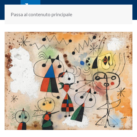
laletteraturaenoi.it
fondato da Romano Luperini
Passa al contenuto principale