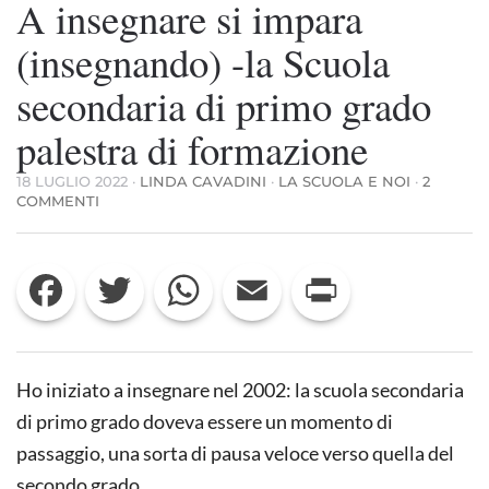
A insegnare si impara
(insegnando) -la Scuola
secondaria di primo grado
palestra di formazione
18 LUGLIO 2022
·
LINDA CAVADINI
·
LA SCUOLA E NOI
·
2
SU
COMMENTI
A
INSEGNARE
SI
Facebook
Twitter
WhatsApp
Email
Print
IMPARA
(INSEGNANDO)
-
LA
SCUOLA
SECONDARIA
Ho iniziato a insegnare nel 2002: la scuola secondaria
DI
PRIMO
di primo grado doveva essere un momento di
GRADO
passaggio, una sorta di pausa veloce verso quella del
PALESTRA
DI
secondo grado.