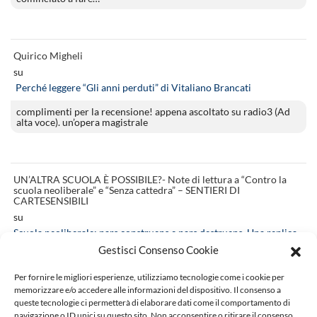
Quirico Migheli
su
Perché leggere “Gli anni perduti” di Vitaliano Brancati
complimenti per la recensione! appena ascoltato su radio3 (Ad
alta voce). un’opera magistrale
UN’ALTRA SCUOLA È POSSIBILE?- Note di lettura a “Contro la
scuola neoliberale” e “Senza cattedra” – SENTIERI DI
CARTESENSIBILI
su
Scuola neoliberale: pars construens e pars destruens. Una replica
Gestisci Consenso Cookie
[…] si veda la recensione di Ravide Racca su “La letteratura e noi”.
Va notato…
Per fornire le migliori esperienze, utilizziamo tecnologie come i cookie per
memorizzare e/o accedere alle informazioni del dispositivo. Il consenso a
queste tecnologie ci permetterà di elaborare dati come il comportamento di
navigazione o ID unici su questo sito. Non acconsentire o ritirare il consenso