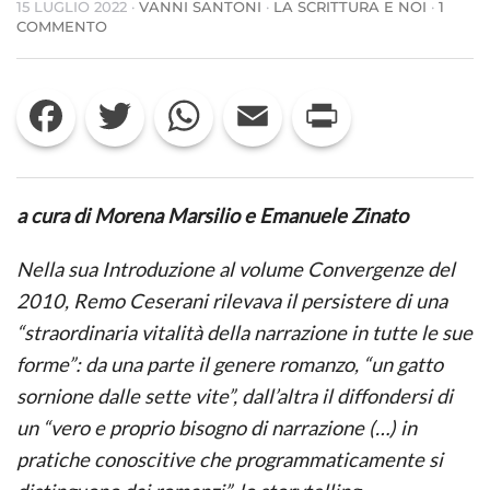
15 LUGLIO 2022
·
VANNI SANTONI
·
LA SCRITTURA E NOI
·
1
SU
COMMENTO
INCHIESTA
SULLE
SCUOLE
Facebook
Twitter
WhatsApp
Email
Print
DI
SCRITTURA/8
–
VANNI
SANTONI
a cura di Morena Marsilio e Emanuele Zinato
Nella sua
Introduzione
al volume
Convergenze
del
2010, Remo Ceserani rilevava il persistere di una
“straordinaria vitalità della narrazione in tutte le sue
forme”: da una parte il genere romanzo, “un gatto
sornione dalle sette vite”, dall’altra il diffondersi di
un “vero e proprio bisogno di narrazione (…) in
pratiche conoscitive che programmaticamente si