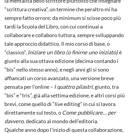
la mentalità dello scrittore piuttosto che insegnare
“scrittura creativa”, un termine che peraltro mi ha
sempre fatto orrore; da minimum si scisse poco più
tardi la Scuola del Libro, con cui continuai a
collaborare e collaboro tuttora, sempre sviluppando
tale approccio didattico. Il mio corso di base, o
“classico”,
Iniziare un libro (o finirne uno iniziato)
è
giunto alla sua ottava edizione (decima contando i
“bis” nello stesso anno), e negli anni gli si sono
affiancati un corso avanzato, una versione breve
pensata per l’online –
I quattro pilastri
, giunto, tra
“bis” e “tris”, già alla settima edizione, e altri corsi più
brevi, come quello di “live editing” in cui si lavora
direttamente sul testo, o
Come pubblicare… per
davvero,
dedicato al mondo dell’editoria.
Qualche anno dopo l’inizio di questa collaborazione,