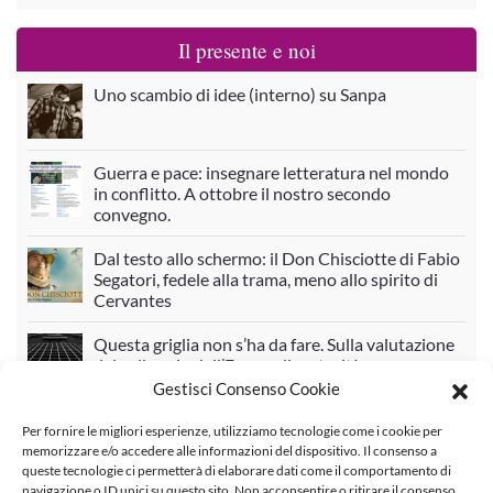
Il presente e noi
Uno scambio di idee (interno) su Sanpa
Guerra e pace: insegnare letteratura nel mondo
in conflitto. A ottobre il nostro secondo
convegno.
Dal testo allo schermo: il Don Chisciotte di Fabio
Segatori, fedele alla trama, meno allo spirito di
Cervantes
Questa griglia non s’ha da fare. Sulla valutazione
del colloquio dell’Esame di maturità
Gestisci Consenso Cookie
Per fornire le migliori esperienze, utilizziamo tecnologie come i cookie per
Commenti recenti
memorizzare e/o accedere alle informazioni del dispositivo. Il consenso a
queste tecnologie ci permetterà di elaborare dati come il comportamento di
navigazione o ID unici su questo sito. Non acconsentire o ritirare il consenso