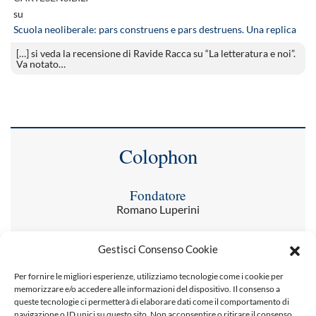
su
Scuola neoliberale: pars construens e pars destruens. Una replica
[…] si veda la recensione di Ravide Racca su “La letteratura e noi”.
Va notato…
Colophon
Fondatore
Romano Luperini
Redazione
Gestisci Consenso Cookie
Antonella Amato, Emanuela Bandini, Alberto
Bertino, Linda Cavadini, Gabriele Cingolani,
Per fornire le migliori esperienze, utilizziamo tecnologie come i cookie per
Roberto Contu, Giulia Falistocco, Orsetta
memorizzare e/o accedere alle informazioni del dispositivo. Il consenso a
Innocenti, Daniele Lo Vetere, Morena Marsilio,
queste tecnologie ci permetterà di elaborare dati come il comportamento di
Luisa Mirone, Stefano Rossetti, Katia Trombetta,
navigazione o ID unici su questo sito. Non acconsentire o ritirare il consenso