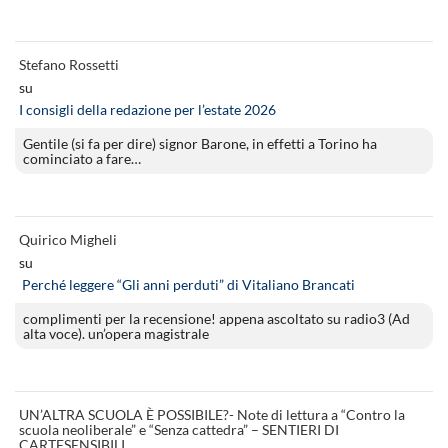
Stefano Rossetti
su
I consigli della redazione per l’estate 2026
Gentile (si fa per dire) signor Barone, in effetti a Torino ha
cominciato a fare…
Quirico Migheli
su
Perché leggere “Gli anni perduti” di Vitaliano Brancati
complimenti per la recensione! appena ascoltato su radio3 (Ad
alta voce). un’opera magistrale
UN’ALTRA SCUOLA È POSSIBILE?- Note di lettura a “Contro la
scuola neoliberale” e “Senza cattedra” – SENTIERI DI
CARTESENSIBILI