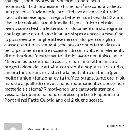
collegiali, sono favorevole, volendo credere nella
responsabilità di professionisti che non “nascondono dietro
una presenza finzionale la loro effettiva assenza culturale”.
Faccio il mio esempio: insegno Lettere in un liceo da 32 anni.
Uso le tecnologie, la multimedialità, ma il fulcro del mio
lavoro sono i testi, la letteratura, i documenti, la storiografia
che leggiamo e studiamo in aula e si spera ancora a casa. Che
io possa evitare lunghe attese nei corridoi per consigli di
classe e scrutini estenuanti, che possa connettermi da casa
per dipartimenti e altre occasioni di confronto è un elemento
di motivazione “destressante”. Il mio lavoro non finisce nelle
18 ore in aula: continua a casa, anche il fine settimana, tra
progettazione delle attività, correzioni e, soprattutto, studio,
ancora tanto. Perché, visto che la modalità a distanza (per
molte riunioni) funziona, evita traffico, strada, tante ore in più
rispetto a quelle di convocazione, inquinamento e spese, non
metterla a sistema? Rimotivando una categoria stanca e
vessata da quanto ha bene espresso qui Lei e Filippomaria
Pontani nel Fatto Quotidiano del 2 giugno scorso.
RISPONDI
Stefano Rossetti