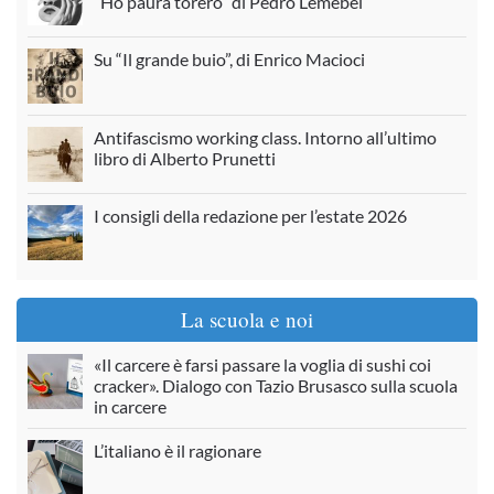
“Ho paura torero” di Pedro Lemebel
Su “Il grande buio”, di Enrico Macioci
Antifascismo working class. Intorno all’ultimo
libro di Alberto Prunetti
I consigli della redazione per l’estate 2026
La scuola e noi
«Il carcere è farsi passare la voglia di sushi coi
cracker». Dialogo con Tazio Brusasco sulla scuola
in carcere
L’italiano è il ragionare