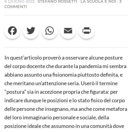
6 GIUGNO 2022
·
STEFANO ROSSETTI
·
LA SCUOLA E NOI
·
3
SU
COMMENTI
CORPI
DOCENTI
Facebook
Twitter
WhatsApp
Email
Print
In quest’articolo proverò a osservare alcune posture
del corpo docente che durante la pandemia mi sembra
abbiano assunto una fisionomia piuttosto definita, e
che meritano un’attenzione seria. Userò il termine
“postura” sia in accezione propria che figurata: per
indicare dunque le posizioni e lo stato fisico del corpo
delle persone che insegnano, ma anche come metafora
del loro immaginario personale e sociale, della
posizione ideale che assumono in una comunità dove