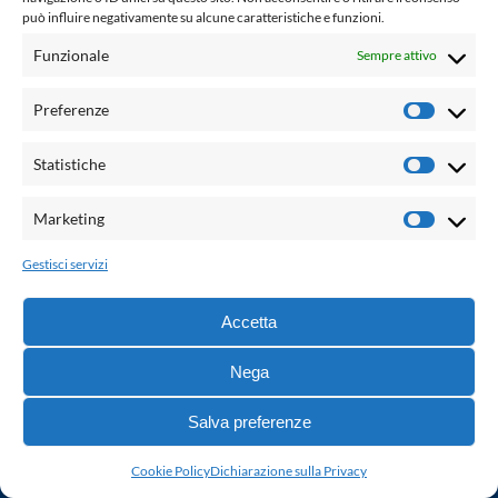
Emanuele Zinato
può influire negativamente su alcune caratteristiche e funzioni.
Caporedattore
Funzionale
Sempre attivo
Roberto Contu
Editore
Preferenze
Prefere
G.B. Palumbo Editore
Statistiche
Statisti
Marketing
PRECEDENTI
SUCCESSIVI
Marketi
Gestisci servizi
Accetta
Nega
Salva preferenze
www.laletteraturaenoi.it
Cookie Policy
Dichiarazione sulla Privacy
fondato da Romano Luperini