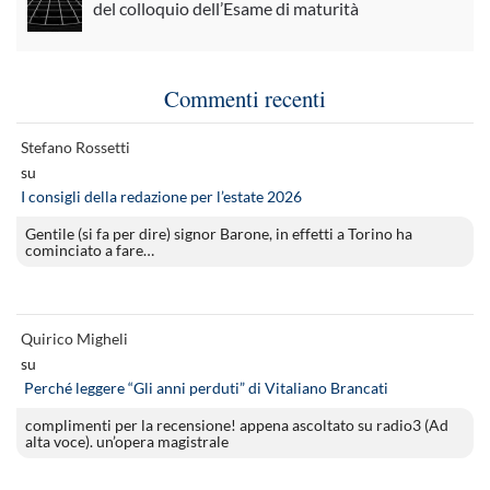
del colloquio dell’Esame di maturità
Commenti recenti
Stefano Rossetti
su
I consigli della redazione per l’estate 2026
Gentile (si fa per dire) signor Barone, in effetti a Torino ha
cominciato a fare…
Quirico Migheli
su
Perché leggere “Gli anni perduti” di Vitaliano Brancati
complimenti per la recensione! appena ascoltato su radio3 (Ad
alta voce). un’opera magistrale