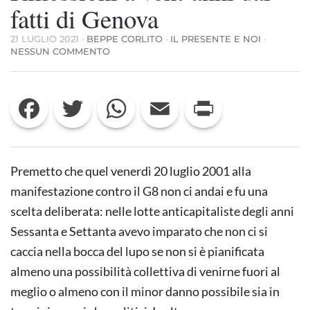
fatti di Genova
21 LUGLIO 2021
·
BEPPE CORLITO
·
IL PRESENTE E NOI
·
SU
NESSUN COMMENTO
RIFLESSIONI
A
VENT’ANNI
Facebook
Twitter
WhatsApp
Email
Print
DAI
FATTI
DI
GENOVA
Premetto che quel venerdì 20 luglio 2001 alla
manifestazione contro il G8 non ci andai e fu una
scelta deliberata: nelle lotte anticapitaliste degli anni
Sessanta e Settanta avevo imparato che non ci si
caccia nella bocca del lupo se non si è pianificata
almeno una possibilità collettiva di venirne fuori al
meglio o almeno con il minor danno possibile sia in