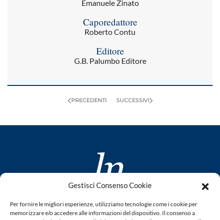
Emanuele Zinato
Caporedattore
Roberto Contu
Editore
G.B. Palumbo Editore
PRECEDENTI
SUCCESSIVI
Gestisci Consenso Cookie
www.laletteraturaenoi.it
Per fornire le migliori esperienze, utilizziamo tecnologie come i cookie per
fondato da Romano Luperini
memorizzare e/o accedere alle informazioni del dispositivo. Il consenso a