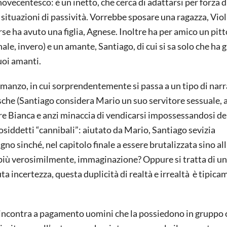
vecentesco: è un inetto, che cerca di adattarsi per forza di
e situazioni di passività. Vorrebbe sposare una ragazza, Vio
rse ha avuto una figlia, Agnese. Inoltre ha per amico un pit
le, invero) e un amante, Santiago, di cui si sa solo che ha g
suoi amanti.
manzo, in cui sorprendentemente si passa a un tipo di nar
he (Santiago considera Mario un suo servitore sessuale, a
 Bianca e anzi minaccia di vendicarsi impossessandosi dell
cosiddetti “cannibali”: aiutato da Mario, Santiago sevizia
no sinché, nel capitolo finale a essere brutalizzata sino al
 più verosimilmente, immaginazione? Oppure si tratta di u
a incertezza, questa duplicità di realtà e irrealtà è tipic
 incontra a pagamento uomini che la possiedono in gruppo 