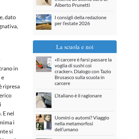
Alberto Prunetti
e, dato
I consigli della redazione
per l’estate 2026
gnativa,
La scuola e noi
o
«Il carcere è farsi passare la
voglia di sushi coi
trano in
cracker». Dialogo con Tazio
 e
Brusasco sulla scuola in
carcere
è ripresa
erico
L’italiano è il ragionare
i
. E nel
Uomini o automi? Viaggio
 mima i
nella metamorfosi
dell’umano
nte si