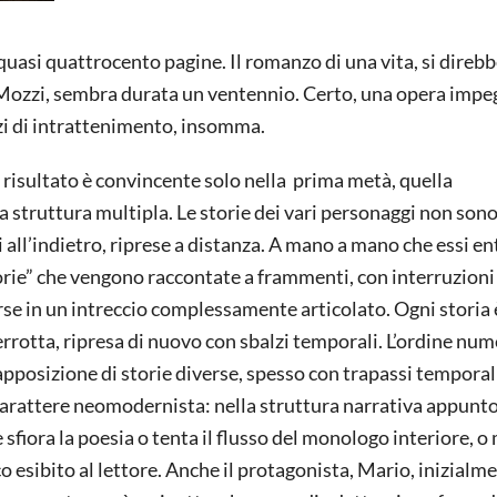
quasi quattrocento pagine. Il romanzo di una vita, si direbb
o Mozzi, sembra durata un ventennio. Certo, una opera impe
nzi di intrattenimento, insomma.
il risultato è convincente solo nella prima metà, quella
 struttura multipla. Le storie dei vari personaggi non son
i all’indietro, riprese a distanza. A mano a mano che essi en
orie” che vengono raccontate a frammenti, con interruzioni
erse in un intreccio complessamente articolato. Ogni storia 
errotta, ripresa di nuovo con sbalzi temporali. L’ordine num
rapposizione di storie diverse, spesso con trapassi temporal
il carattere neomodernista: nella struttura narrativa appunto
 sfiora la poesia o tenta il flusso del monologo interiore, o
co esibito al lettore. Anche il protagonista, Mario, inizialme