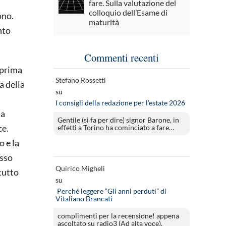
fare. Sulla valutazione del
colloquio dell’Esame di
ono.
maturità
nto
Commenti recenti
 prima
Stefano Rossetti
a della
su
I consigli della redazione per l’estate 2026
ha
Gentile (si fa per dire) signor Barone, in
ce.
effetti a Torino ha cominciato a fare…
o e la
esso
Quirico Migheli
tutto
su
Perché leggere “Gli anni perduti” di
Vitaliano Brancati
complimenti per la recensione! appena
ascoltato su radio3 (Ad alta voce).