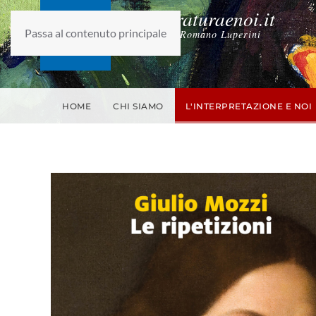
laletteraturaenoi.it
Passa al contenuto principale
fondato da Romano Luperini
HOME
CHI SIAMO
L'INTERPRETAZIONE E NOI