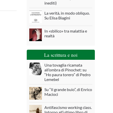
inediti)
La verità, in modo obliquo.
Su Elisa Biagini
In «sbilico» tra malattia e
realtà
La scrittura e noi
Una tovaglia ricamata
all’ombra di Pinochet: su
“Ho paura torero” di Pedro
Lemebel
Su “Il grande buio”, di Enrico
Macioci
Antifascismo working class.
Intorno all’ultimo libro di