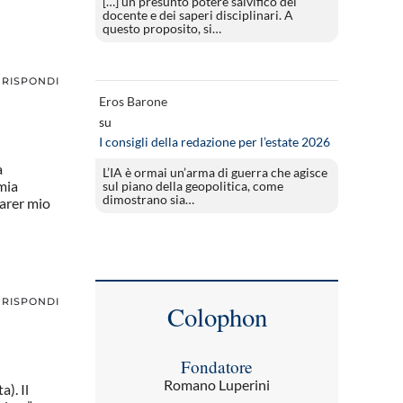
[…] un presunto potere salvifico del
docente e dei saperi disciplinari. A
questo proposito, si…
RISPONDI
Eros Barone
su
I consigli della redazione per l’estate 2026
a
L’IA è ormai un’arma di guerra che agisce
 mia
sul piano della geopolitica, come
dimostrano sia…
parer mio
RISPONDI
Colophon
Fondatore
Romano Luperini
). Il