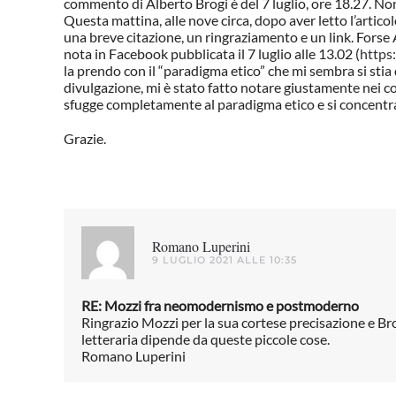
commento di Alberto Brogi è del 7 luglio, ore 18.27. No
Questa mattina, alle nove circa, dopo aver letto l’artico
una breve citazione, un ringraziamento e un link. Fors
nota in Facebook pubblicata il 7 luglio alle 13.02 (
https
la prendo con il “paradigma etico” che mi sembra si stia 
divulgazione, mi è stato fatto notare giustamente nei c
sfugge completamente al paradigma etico e si concentra 
Grazie.
Romano Luperini
9 LUGLIO 2021 ALLE 10:35
RE: Mozzi fra neomodernismo e postmoderno
Ringrazio Mozzi per la sua cortese precisazione e Brog
letteraria dipende da queste piccole cose.
Romano Luperini