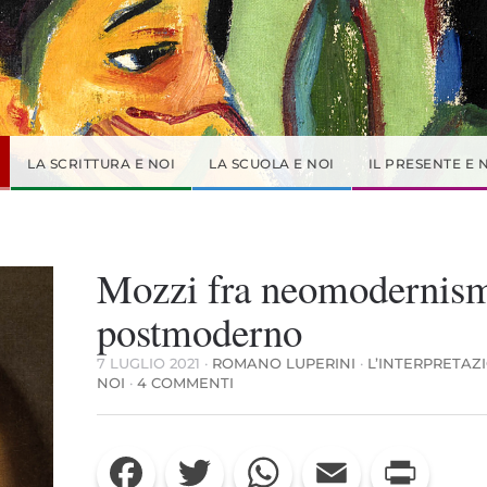
LA SCRITTURA E NOI
LA SCUOLA E NOI
IL PRESENTE E 
Mozzi fra neomodernis
postmoderno
7 LUGLIO 2021
·
ROMANO LUPERINI
·
L’INTERPRETAZ
SU
NOI
·
4 COMMENTI
MOZZI
FRA
NEOMODERNISMO
Facebook
Twitter
WhatsApp
Email
Print
E
POSTMODERNO