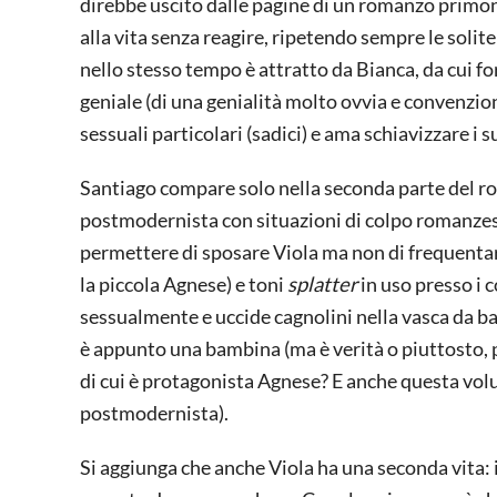
direbbe uscito dalle pagine di un romanzo primono
alla vita senza reagire, ripetendo sempre le solit
nello stesso tempo è attratto da Bianca, da cui fo
geniale (di una genialità molto ovvia e convenziona
sessuali particolari (sadici) e ama schiavizzare i 
Santiago compare solo nella seconda parte del ro
postmodernista con situazioni di colpo romanzesc
permettere di sposare Viola ma non di frequentare
la piccola Agnese) e toni
splatter
in uso presso i 
sessualmente e uccide cagnolini nella vasca da bag
è appunto una bambina (ma è verità o piuttosto,
di cui è protagonista Agnese? E anche questa volut
postmodernista).
Si aggiunga che anche Viola ha una seconda vita: