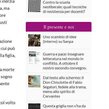
 inerzia
Contro la scuola
neoliberale: quali tecniche
la, ma
di resistenza per docenti?
tore
usti
Il presente e noi
Uno scambio di idee
razione
(interno) su Sanpa
 cui può
Guerra e pace: insegnare
a figlia,
letteratura nel mondo in
conflitto. A ottobre il
nostro secondo convegno.
la morte
n sogno
Dal testo allo schermo: il
Don Chisciotte di Fabio
amente
Segatori, fedele alla trama,
meno allo spirito di
Cervantes
col volto
Questa griglia non s’ha da