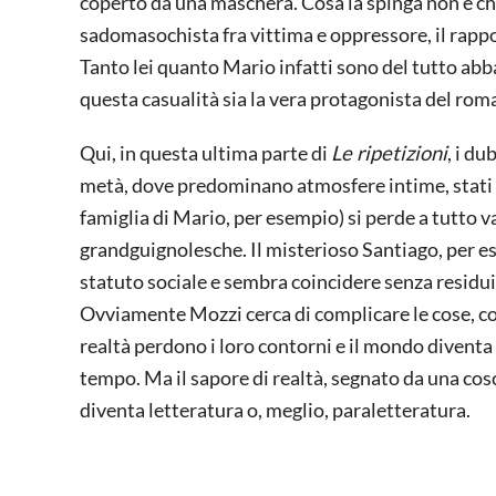
coperto da una maschera. Cosa la spinga non è chi
sadomasochista fra vittima e oppressore, il rappor
Tanto lei quanto Mario infatti sono del tutto abb
questa casualità sia la vera protagonista del rom
Qui, in questa ultima parte di
Le ripetizioni
, i d
metà, dove predominano atmosfere intime, stati di
famiglia di Mario, per esempio) si perde a tutto 
grandguignolesche. Il misterioso Santiago, per es
statuto sociale e sembra coincidere senza residui,
Ovviamente Mozzi cerca di complicare le cose, con 
realtà perdono i loro contorni e il mondo diventa
tempo. Ma il sapore di realtà, segnato da una cosc
diventa letteratura o, meglio, paraletteratura.