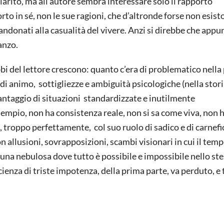
arito, ma all’autore sembra interessare solo il rapporto
to in sé, non le sue ragioni, che d’altronde forse non esist
andonati alla casualità del vivere. Anzi si direbbe che appu
anzo.
ubbi del lettore crescono: quanto c’era di problematico nella
 animo, sottigliezze e ambiguità psicologiche (nella stori
vantaggio di situazioni standardizzate e inutilmente
empio, non ha consistenza reale, non si sa come viva, non 
 troppo perfettamente, col suo ruolo di sadico e di carnefi
allusioni, sovrapposizioni, scambi visionari in cui il temp
 una nebulosa dove tutto è possibile e impossibile nello st
ienza di triste impotenza, della prima parte, va perduto, e 