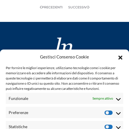
PRECEDENTI
SUCCESSIVI
Gestisci Consenso Cookie
www.laletteraturaenoi.it
Per fornire le migliori esperienze, utilizziamo tecnologie come i cookie per
fondato da Romano Luperini
memorizzare e/o accedere alle informazioni del dispositivo. Il consenso a
queste tecnologie ci permetterà di elaborare dati come il comportamento di
Questo blog non rappresenta una testata giornalistica in
navigazione o ID unici su questo sito. Non acconsentire o ritirare il consenso
può influire negativamente su alcune caratteristiche e funzioni.
quanto viene aggiornato senza alcuna periodicità. Non può
pertanto considerarsi un prodotto editoriale ai sensi della
Funzionale
Sempre attivo
legge n° 62 del 7.03.2001. L'autore non è responsabile per
quanto pubblicato dai lettori nei commenti ad ogni post.
Preferenze
Prefere
Powered by:
Statistiche