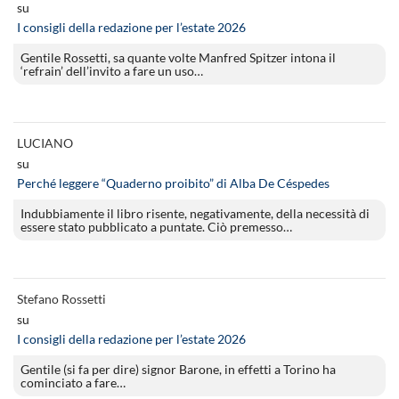
su
I consigli della redazione per l’estate 2026
Gentile Rossetti, sa quante volte Manfred Spitzer intona il
‘refrain’ dell’invito a fare un uso…
LUCIANO
su
Perché leggere “Quaderno proibito” di Alba De Céspedes
Indubbiamente il libro risente, negativamente, della necessità di
essere stato pubblicato a puntate. Ciò premesso…
Stefano Rossetti
su
I consigli della redazione per l’estate 2026
Gentile (si fa per dire) signor Barone, in effetti a Torino ha
cominciato a fare…