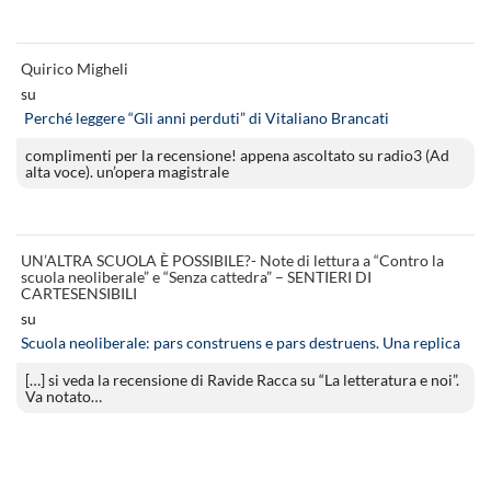
Quirico Migheli
su
Perché leggere “Gli anni perduti” di Vitaliano Brancati
complimenti per la recensione! appena ascoltato su radio3 (Ad
alta voce). un’opera magistrale
UN’ALTRA SCUOLA È POSSIBILE?- Note di lettura a “Contro la
scuola neoliberale” e “Senza cattedra” – SENTIERI DI
CARTESENSIBILI
su
Scuola neoliberale: pars construens e pars destruens. Una replica
[…] si veda la recensione di Ravide Racca su “La letteratura e noi”.
Va notato…