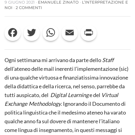
9 GIUGNO 2021
·
EMANUELE ZINATO
·
L’INTERPRETAZIONE E
SU
NOI
·
2 COMMENTI
SOFT
SKILLS:
UN
Facebook
Twitter
WhatsApp
Email
Print
PORRIDGE
PER
TUTTI
Ogni settimana mi arrivano da parte dello
Staff
dell’ateneo delle mail inerenti l’implementazione (sic)
di una qualche virtuosa e finanziatissima innovazione
della didattica e della ricerca, nel senso, parrebbe da
tutti auspicato, del
Digital Learning
e del
Virtual
Exchange Methodology
. Ignorando il Documento di
politica linguistica che il medesimo ateneo ha varato
qualche anno fa sul dovere di mantenere l’italiano
come lingua di insegnamento, in questi messaggi si