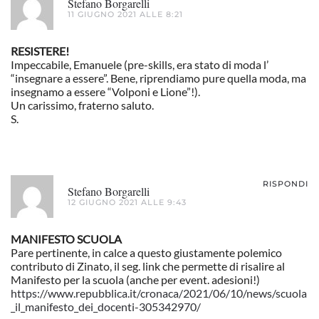
Stefano Borgarelli
11 GIUGNO 2021 ALLE 8:21
RESISTERE!
Impeccabile, Emanuele (pre-skills, era stato di moda l’
“insegnare a essere”. Bene, riprendiamo pure quella moda, ma
insegnamo a essere “Volponi e Lione”!).
Un carissimo, fraterno saluto.
S.
RISPONDI
Stefano Borgarelli
12 GIUGNO 2021 ALLE 9:43
MANIFESTO SCUOLA
Pare pertinente, in calce a questo giustamente polemico
contributo di Zinato, il seg. link che permette di risalire al
Manifesto per la scuola (anche per event. adesioni!)
https://www.repubblica.it/cronaca/2021/06/10/news/scuola
_il_manifesto_dei_docenti-305342970/