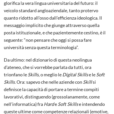
glorifica la vera lingua universitaria del futuro: il
veicolo standard angloaziendale, tanto protervo
quanto ridotto all’osso dall’efficienza ideologica. Il
messaggio implicito che giunge attraverso quella
posta istituzionale, e che pazientemente cestino, è il
seguente: “non pensare che oggi si possa fare
università senza questa terminologia”.
Da ultimo: nel dizionario di questa neolingua
d’ateneo, che si vorrebbe parlata da tutti, ora
trionfano le
Skills
, o meglio le
Digital Skills
e le
Soft
Skills
. Ora: sapevo che nelle aziende con
Skill
si
definisce la capacità di portare a termine compiti
lavorativi, distinguendo (grossolanamente, come
nell’informatica) fra
Hard
e
Soft Skills
e intendendo
queste ultime come competenze relazionali (emotive,