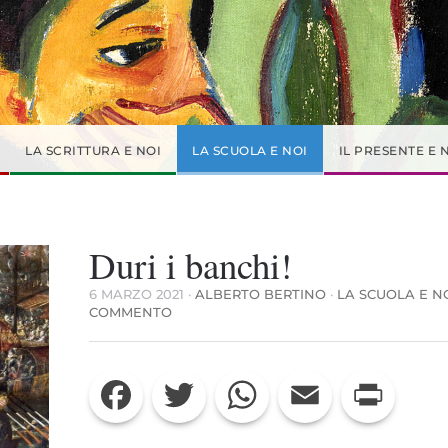
LA SCRITTURA E NOI
LA SCUOLA E NOI
IL PRESENTE E 
Duri i banchi!
6 MARZO 2021
·
ALBERTO BERTINO
·
LA SCUOLA E N
SU
COMMENTO
DURI
I
BANCHI!
Facebook
Twitter
WhatsApp
Email
Print