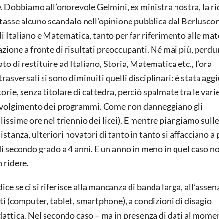
o
. Dobbiamo all’onorevole Gelmini, ex ministra nostra, la r
tasse alcuno scandalo nell’opinione pubblica dal Berluscon
i Italiano e Matematica, tanto per far riferimento alle mat
itazione a fronte di risultati preoccupanti. Né mai più, perd
to di restituire ad Italiano, Storia, Matematica etc., l’ora
rasversali si sono diminuiti quelli disciplinari: è stata agg
rie, senza titolare di cattedra, perciò spalmate tra le vari
svolgimento dei programmi. Come non danneggiano gli
issime ore nel triennio dei licei). E mentre piangiamo sulle
stanza, ulteriori novatori di tanto in tanto si affacciano a
 di secondo grado a 4 anni. E un anno in meno in quel caso n
 ridere.
ice se ci si riferisce alla mancanza di banda larga, all’assen
i (computer, tablet, smartphone), a condizioni di disagio
dattica. Nel secondo caso – ma in presenza di dati al mom