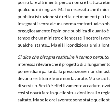
posso fare altrimenti, perciò non si è trattata e
qualcuno mi ringrazi. Ma ho necessità che il mio m
pubblica istruzione si è retta, nei momenti più tr
insegnanti senza alcuna norma contrattuale o obb
orgogliosamente l’opinione pubblica di quanto è st
tempo che un ministro difendesse il nostro lavoro, 
qualche istante… Ma già il condizionale mi allonta
Si dice che bisogna restituire il tempo perduto
interessa rilevare che il progetto di allungamento
pomeridiani parte dalla presunzione, non dimostra
devono restituire le ore non lavorate. Ma se ciò f
di servizio. Se ciò è effettivamente accaduto, ov
così si dovrà fare in quelle situazioni locali o regi
saltato. Ma se le ore lavorate sono state quelle st