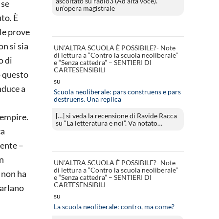
ascoltato su radio3 (Ad alta voce).
 se
un’opera magistrale
to. È
 le prove
on si sia
UN’ALTRA SCUOLA È POSSIBILE?- Note
di lettura a “Contro la scuola neoliberale”
o di
e “Senza cattedra” – SENTIERI DI
CARTESENSIBILI
o questo
su
nduce a
Scuola neoliberale: pars construens e pars
destruens. Una replica
[…] si veda la recensione di Ravide Racca
iempire.
su “La letteratura e noi”. Va notato…
ca
dente –
un
UN’ALTRA SCUOLA È POSSIBILE?- Note
di lettura a “Contro la scuola neoliberale”
à non ha
e “Senza cattedra” – SENTIERI DI
CARTESENSIBILI
parlano
su
La scuola neoliberale: contro, ma come?