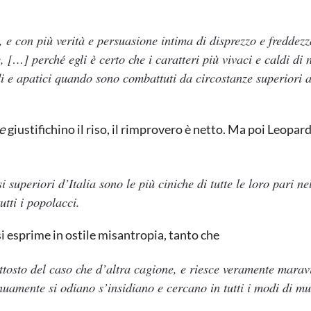
ù, e con più verità e persuasione intima di disprezzo e freddez
 […] perché egli è certo che i caratteri più vivaci e caldi di 
di e apatici quando sono combattuti da circostanze superiori a
e
giustifichino il riso, il rimprovero è netto. Ma poi Leopard
i superiori d’Italia sono le più ciniche di tutte le loro pari nel
utti i popolacci.
si esprime in ostile misantropia, tanto che
ttosto del caso che d’altra cagione, e riesce veramente marav
inuamente si odiano s’insidiano e cercano in tutti i modi di m