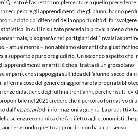
ti
. Questo è l’aspetto complementare a quello precedente:
ogna recuperare gli apprendimenti che gli alunni hanno perdu
pronunciato dai difensori della opportunità di far svolgere
 statistica, in cui il risultato preceda la prova: a meno che n
pensar male, bisognerà che i partigiani dell’Invalsi aspettin
 caso – attualmente – non abbiamo elementi che giustifichin
za a supporto è puro pregiudizio. Un secondo aspetto che i
 gli apprendimenti smarriti è che si tratta di un grossolano
se impari), che si appoggia sull’idea dell’alunno-sacco-da-r
i afferma cose del genere di aggiornare la propria bibliote
ienze didattiche degli ultimi trent’anni, perché risulti evi
proponibile nel 2021 credere che il percorso formativo di 
o dall’
insaccarlo
di informazioni a giugno. La produttivit
 della scienza economica che fa difetto agli economisti che 
o, anche secondo questo approccio, non ha alcun senso.