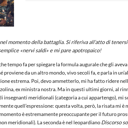
l momento della battaglia. Si riferiva all’atto di tenersi 
 semplice
«
nervi saldi
»
e mi pare apotropaico!
e tempo fa per spiegare la formula augurale che gli aveva
é proviene da un altro mondo, vivo secoli fa, e parla in un’a
zione estrema. Poi, devo ammetterlo, mi ha fatto ridere nel
zolina, ex ministra nostra. Ma in questi ultimi giorni, al ri
agli insegnanti meridionali (categoria a cui appartengo), mi 
 mente quell’espressione: questa volta, però, la risata mi è 
 il momento è estremamente preoccupante per il futuro pro
 non meridionali). La seconda è nel leopardiano
Discorso so