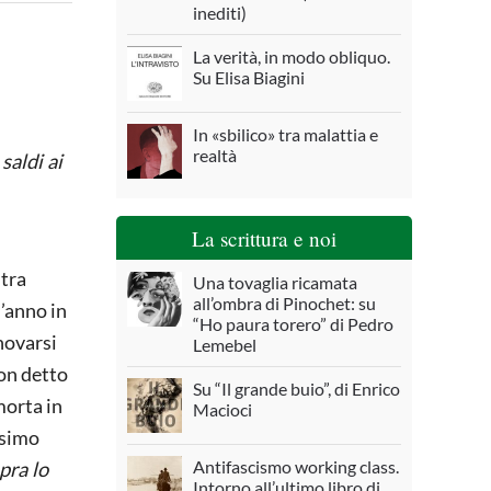
inediti)
La verità, in modo obliquo.
Su Elisa Biagini
In «sbilico» tra malattia e
realtà
saldi ai
La scrittura e noi
ltra
Una tovaglia ricamata
all’ombra di Pinochet: su
l’anno in
“Ho paura torero” di Pedro
nnovarsi
Lemebel
son detto
Su “Il grande buio”, di Enrico
morta in
Macioci
ssimo
Antifascismo working class.
pra lo
Intorno all’ultimo libro di