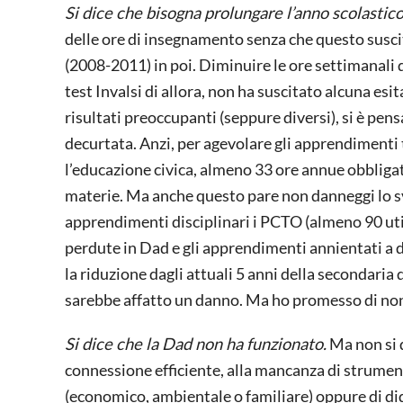
Si dice che bisogna prolungare l’anno scolastic
delle ore di insegnamento senza che questo susci
(2008-2011) in poi. Diminuire le ore settimanali d
test Invalsi di allora, non ha suscitato alcuna es
risultati preoccupanti (seppure diversi), si è pensa
decurtata. Anzi, per agevolare gli apprendimenti t
l’educazione civica, almeno 33 ore annue obbligato
materie. Ma anche questo pare non danneggi lo 
apprendimenti disciplinari i PCTO (almeno 90 util
perdute in Dad e gli apprendimenti annientati a di
la riduzione dagli attuali 5 anni della secondaria
sarebbe affatto un danno. Ma ho promesso di non
Si dice che la Dad non ha funzionato.
Ma non si d
connessione efficiente, alla mancanza di strument
(economico, ambientale o familiare) oppure di di