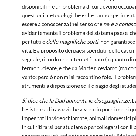
disponibili – è un problema di cui devono occupar
questioni metodologiche e che hanno sperimentato
essere a conoscenza (nel senso che
ne è a conos
evidentemente il problema del sistema paese, che 
per tutti e
delle magnifiche sorti
, non garantisce 
vita. E a proposito dei paesi sperduti, delle cascin
segnale, ricordo che internet è nato (a quanto dic
termonucleare, e che da Marte riceviamo (ma co
vento: perciò non mi si raccontino fole. Il probl
strumenti a disposizione ed il disagio degli stude
Si dice che la Dad aumenta le disuguaglianze
. 
l’esistenza di ragazzi che vivono in pochi metri q
impegnati in videochiamate, animali domestici pi
in cui ritirarsi per studiare o per collegarsi con il
che non tutti gli italiani sono benestanti. Ma le cif