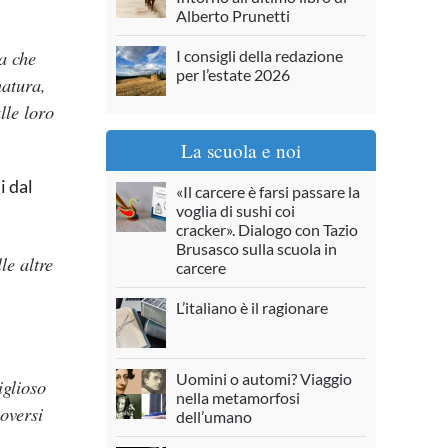
Alberto Prunetti
za che
I consigli della redazione
per l’estate 2026
natura,
lle loro
La scuola e noi
i dal
«Il carcere è farsi passare la
voglia di sushi coi
cracker». Dialogo con Tazio
Brusasco sulla scuola in
le altre
carcere
L’italiano è il ragionare
Uomini o automi? Viaggio
iglioso
nella metamorfosi
uoversi
dell’umano