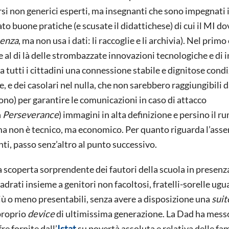
si non generici esperti, ma insegnanti che sono impegnati 
 buone pratiche (e scusate il didattichese) di cui il MI d
cenza
, ma non usa i dati: li raccoglie e li archivia). Nel primo
al di là delle strombazzate innovazioni tecnologiche e di 
a tutti i cittadini una connessione stabile e dignitose condi
e, e dei casolari nel nulla, che non sarebbero raggiungibili d
ono) per garantire le comunicazioni in caso di attacco
n
Perseverance
) immagini in alta definizione e persino il r
ema non è tecnico, ma economico. Per quanto riguarda l’asse
nti, passo senz’altro al punto successivo.
La scoperta sorprendente dei fautori della scuola in presenz
uadrati insieme a genitori non facoltosi, fratelli-sorelle ug
ù o meno presentabili, senza avere a disposizione una
suit
 proprio
device
di ultimissima generazione. La Dad ha messo
re fornite dall’
Istat
su povertà assoluta e relativa delle fam