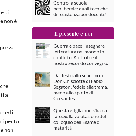
Contro la scuola
neoliberale: quali tecniche
te di
di resistenza per docenti?
te non è
Il presente e noi
Guerra e pace: insegnare
spresso
letteratura nel mondo in
conflitto. A ottobre il
nostro secondo convegno.
Dal testo allo schermo: il
Don Chisciotte di Fabio
nche
Segatori, fedele alla trama,
meno allo spirito di
ti a
Cervantes
Questa griglia non s’ha da
e ed i
fare. Sulla valutazione del
 mi pento
colloquio dell’Esame di
maturità
 e non