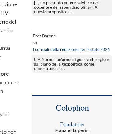
[…] un presunto potere salvifico del
iduzione
docente e dei saperi disciplinari. A
questo proposito, si…
i IV
erie del
urando
Eros Barone
su
iunta
I consigli della redazione per l’estate 2026
e
L’IA è ormai un’arma di guerra che agisce
sul piano della geopolitica, come
dimostrano sia…
 ore
 proporre
on
Colophon
za di
Fondatore
Romano Luperini
ento non