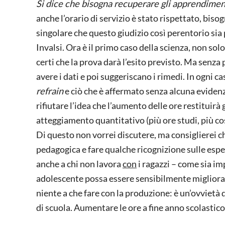
Si dice che bisogna recuperare gli apprendimen
anche l’orario di servizio è stato rispettato, bis
singolare che questo giudizio così perentorio sia 
Invalsi. Ora è il primo caso della scienza, non solo
certi che la prova darà l’esito previsto. Ma senza 
avere i dati e poi suggeriscano i rimedi. In ogni
refrain
e ciò che è affermato senza alcuna eviden
rifiutare l’idea che l’aumento delle ore restituirà
atteggiamento quantitativo (più ore studi, più co
Di questo non vorrei discutere, ma consiglierei ch
pedagogica e fare qualche ricognizione sulle esper
anche a chi non lavora
con
i ragazzi – come sia im
adolescente possa essere sensibilmente migliorat
niente a che fare con la produzione: è un’ovvietà
di scuola. Aumentare le ore a fine anno scolastic