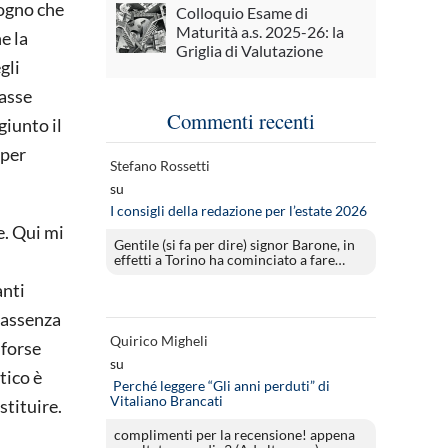
sogno che
Colloquio Esame di
Maturità a.s. 2025-26: la
e la
Griglia di Valutazione
gli
masse
Commenti recenti
giunto il
 per
Stefano Rossetti
su
I consigli della redazione per l’estate 2026
e. Qui mi
Gentile (si fa per dire) signor Barone, in
effetti a Torino ha cominciato a fare…
anti
l’assenza
Quirico Migheli
 forse
su
tico è
Perché leggere “Gli anni perduti” di
Vitaliano Brancati
stituire.
complimenti per la recensione! appena