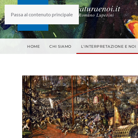
laletteraturaenoi.it
Passa al contenuto principale
fondato da Romano Luperini
HOME
CHI SIAMO
L'INTERPRETAZIONE E NOI