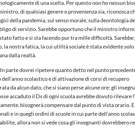
timologicamente di una scelta. Per questo non ho nessun bi
inistro, di qualsiasi genere o provenienza sia, riconosca ch
agici della pandemia, sul senso morale, sulla deontologia de
ligo di servizio. Sarebbe opportuno che il ministro infor
ato fatto e si sta facendo pur tra mille difficoltà. Sarebbe 
la nostra fatica, la cui utilità sociale è stata evidente solo
na dalla realtà.
. In parte dovrei ripetere quanto detto nel punto precedent
 dell’anno scolastico e di attivazione di corsi di recupero
ta da alcun dato, che si siano perse alcune ore: gli insegn
osse accaduto il Ds di ogni scuola avrebbe dovuto rilevare 
viamente, bisognerà compensare dal punto di vista orario. E
onali e in quegli ordini di scuole in cui parte dell’anno scolas
abilite, allora non si vede cosa gli insegnanti dovrebbero re