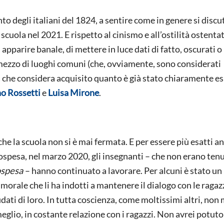
o degli italiani del 1824, a sentire come in genere si discu
a scuola nel 2021. E rispetto al cinismo e all’ostilità ostenta
apparire banale, di mettere in luce dati di fatto, oscurati o
 mezzo di luoghi comuni (che, ovviamente, sono considerati
ta che considera acquisito quanto è già stato chiaramente e
o Rossetti
e
Luisa Mirone
.
 che la scuola non si è mai fermata. E per essere più esatti a
ospesa, nel marzo 2020, gli insegnanti – che non erano tenu
ospesa
– hanno continuato a lavorare. Per alcuni è stato un
morale che li ha indotti a mantenere il dialogo con le ragazz
fidati di loro. In tutta coscienza, come moltissimi altri, non
eglio, in costante relazione con i ragazzi. Non avrei potuto