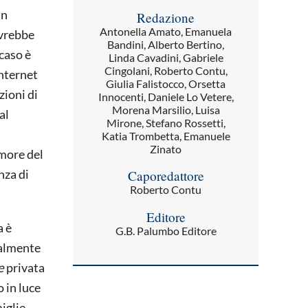
in
Redazione
Antonella Amato, Emanuela
ovrebbe
Bandini, Alberto Bertino,
 caso è
Linda Cavadini, Gabriele
Cingolani, Roberto Contu,
internet
Giulia Falistocco, Orsetta
zioni di
Innocenti, Daniele Lo Vetere,
Morena Marsilio, Luisa
al
Mirone, Stefano Rossetti,
Katia Trombetta, Emanuele
Zinato
umore del
nza di
Caporedattore
Roberto Contu
Editore
a è
G.B. Palumbo Editore
ualmente
e
privata
 in luce
iglie