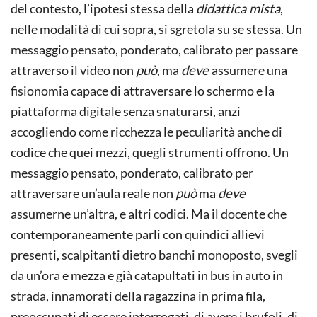
del contesto, l’ipotesi stessa della
didattica mista
,
nelle modalità di cui sopra, si sgretola su se stessa. Un
messaggio pensato, ponderato, calibrato per passare
attraverso il video non
può
, ma
deve
assumere una
fisionomia capace di attraversare lo schermo e la
piattaforma digitale senza snaturarsi, anzi
accogliendo come ricchezza le peculiarità anche di
codice che quei mezzi, quegli strumenti offrono. Un
messaggio pensato, ponderato, calibrato per
attraversare un’aula reale non
può
ma
deve
assumerne un’altra, e altri codici. Ma il docente che
contemporaneamente parli con quindici allievi
presenti, scalpitanti dietro banchi monoposto, svegli
da un’ora e mezza e già catapultati in bus in auto in
strada, innamorati della ragazzina in prima fila,
preoccupati di essere interrogati, di avere i brufoli, di