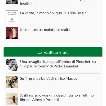
inediti)
La verità, in modo obliquo. Su Elisa Biagini
In «sbilico» tra malattia e realtà
La scrittura e noi
Una tovaglia ricamata all’ombra di Pinochet: su
“Ho paura torero” di Pedro Lemebel
Su “Il grande buio”, di Enrico Macioci
Antifascismo working class. Intorno all’ultimo
libro di Alberto Prunetti