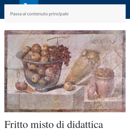
laletteraturaenoi.it
fondato da Romano Luperini
Passa al contenuto principale
Fritto misto di didattica