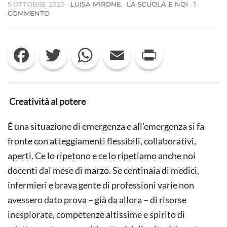
5 OTTOBRE 2020
·
LUISA MIRONE
·
LA SCUOLA E NOI
·
1
SU
COMMENTO
FRITTO
MISTO
DI
Facebook
Twitter
WhatsApp
Email
Print
DIDATTICA
Creatività al potere
È una situazione di emergenza e all’emergenza si fa
fronte con atteggiamenti flessibili, collaborativi,
aperti. Ce lo ripetono e ce lo ripetiamo anche noi
docenti dal mese di marzo. Se centinaia di medici,
infermieri e brava gente di professioni varie non
avessero dato prova – già da allora – di risorse
inesplorate, competenze altissime e spirito di