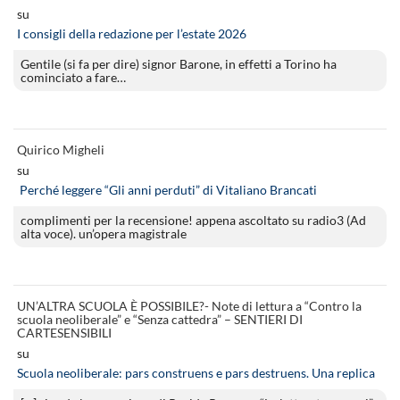
su
I consigli della redazione per l’estate 2026
Gentile (si fa per dire) signor Barone, in effetti a Torino ha
cominciato a fare…
Quirico Migheli
su
Perché leggere “Gli anni perduti” di Vitaliano Brancati
complimenti per la recensione! appena ascoltato su radio3 (Ad
alta voce). un’opera magistrale
UN’ALTRA SCUOLA È POSSIBILE?- Note di lettura a “Contro la
scuola neoliberale” e “Senza cattedra” – SENTIERI DI
CARTESENSIBILI
su
Scuola neoliberale: pars construens e pars destruens. Una replica