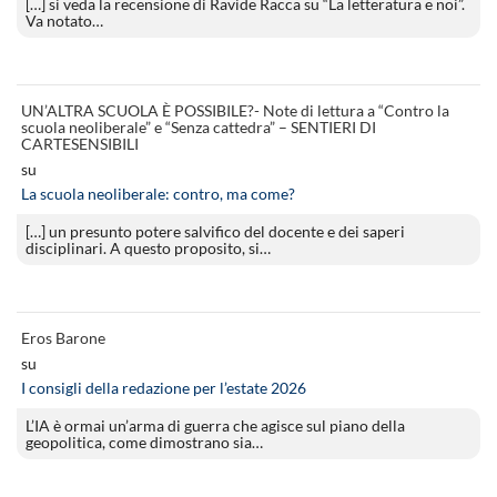
[…] si veda la recensione di Ravide Racca su “La letteratura e noi”.
Va notato…
UN’ALTRA SCUOLA È POSSIBILE?- Note di lettura a “Contro la
scuola neoliberale” e “Senza cattedra” – SENTIERI DI
CARTESENSIBILI
su
La scuola neoliberale: contro, ma come?
[…] un presunto potere salvifico del docente e dei saperi
disciplinari. A questo proposito, si…
Eros Barone
su
I consigli della redazione per l’estate 2026
L’IA è ormai un’arma di guerra che agisce sul piano della
geopolitica, come dimostrano sia…