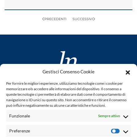
PRECEDENTI
SUCCESSIVI
Gestisci Consenso Cookie
www.laletteraturaenoi.it
Per fornire le migliori esperienze, utilizziamo tecnologie come i cookie per
fondato da Romano Luperini
memorizzare e/o accedere alle informazioni del dispositivo. Il consenso a
queste tecnologie ci permetterà di elaborare dati come il comportamento di
Questo blog non rappresenta una testata giornalistica in
navigazione o ID unici su questo sito. Non acconsentire o ritirare il consenso
può influire negativamente su alcune caratteristiche e funzioni.
quanto viene aggiornato senza alcuna periodicità. Non può
pertanto considerarsi un prodotto editoriale ai sensi della
Funzionale
Sempre attivo
legge n° 62 del 7.03.2001. L'autore non è responsabile per
quanto pubblicato dai lettori nei commenti ad ogni post.
Preferenze
Prefere