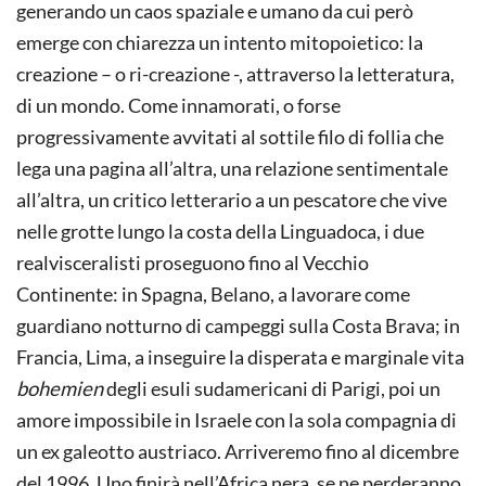
generando un caos spaziale e umano da cui però
emerge con chiarezza un intento mitopoietico: la
creazione – o ri-creazione -, attraverso la letteratura,
di un mondo. Come innamorati, o forse
progressivamente avvitati al sottile filo di follia che
lega una pagina all’altra, una relazione sentimentale
all’altra, un critico letterario a un pescatore che vive
nelle grotte lungo la costa della Linguadoca, i due
realvisceralisti proseguono fino al Vecchio
Continente: in Spagna, Belano, a lavorare come
guardiano notturno di campeggi sulla Costa Brava; in
Francia, Lima, a inseguire la disperata e marginale vita
bohemien
degli esuli sudamericani di Parigi, poi un
amore impossibile in Israele con la sola compagnia di
un ex galeotto austriaco. Arriveremo fino al dicembre
del 1996. Uno finirà nell’Africa nera, se ne perderanno