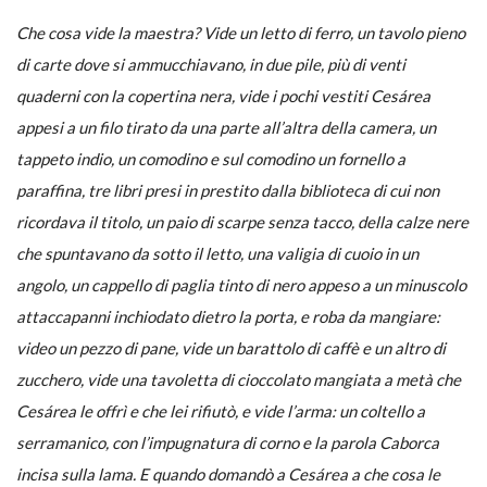
Che cosa vide la maestra? Vide un letto di ferro, un tavolo pieno
di carte dove si ammucchiavano, in due pile, più di venti
quaderni con la copertina nera, vide i pochi vestiti Cesárea
appesi a un filo tirato da una parte all’altra della camera, un
tappeto indio, un comodino e sul comodino un fornello a
paraffina, tre libri presi in prestito dalla biblioteca di cui non
ricordava il titolo, un paio di scarpe senza tacco, della calze nere
che spuntavano da sotto il letto, una valigia di cuoio in un
angolo, un cappello di paglia tinto di nero appeso a un minuscolo
attaccapanni inchiodato dietro la porta, e roba da mangiare:
video un pezzo di pane, vide un barattolo di caffè e un altro di
zucchero, vide una tavoletta di cioccolato mangiata a metà che
Cesárea le offrì e che lei rifiutò, e vide l’arma: un coltello a
serramanico, con l’impugnatura di corno e la parola Caborca
incisa sulla lama. E quando domandò a Cesárea a che cosa le