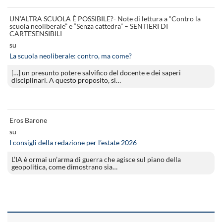
UN’ALTRA SCUOLA È POSSIBILE?- Note di lettura a “Contro la
scuola neoliberale” e “Senza cattedra” – SENTIERI DI
CARTESENSIBILI
su
La scuola neoliberale: contro, ma come?
[…] un presunto potere salvifico del docente e dei saperi
disciplinari. A questo proposito, si…
Eros Barone
su
I consigli della redazione per l’estate 2026
L’IA è ormai un’arma di guerra che agisce sul piano della
geopolitica, come dimostrano sia…