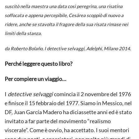
suscitò nella maestra una data così peregrina, una risatina
soffocata e appena percepibile, Cesárea scoppiò di nuovo a
ridere, anche se stavolta il fragore della sua risata rimase nei
limiti della stanza.
da Roberto Bolaño,
I detective selvaggi
, Adelphi, Milano 2014.
Perché leggere questo libro?
Per compiere un viaggio…
I
detective selvaggi
comincia il 2 novembre del 1976
e finisce il 15 febbraio del 1977. Siamo in Messico, nel
DF, Juan García Madero ha diciassette anni ed è stato
invitato a far parte del movimento “realismo
viscerale”. Come è ovvio, ha accettato. I suoi mentori
sono due poeti, o spacciatori, non molto più grandi di