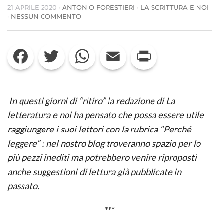
21 APRILE 2020
·
ANTONIO FORESTIERI
·
LA SCRITTURA E NOI
SU
·
NESSUN COMMENTO
PERCHÉ
LEGGERE
QUESTO
Facebook
Twitter
WhatsApp
Email
Print
LIBRO:
I
DETECTIVE
SELVAGGI
DI
ROBERTO
I
n questi giorni di “ritiro” la redazione di
La
BOLAÑO
letteratura e noi
ha pensato che possa essere utile
raggiungere i suoi lettori con la rubrica “Perché
leggere” : nel nostro blog troveranno spazio per lo
più pezzi inediti ma potrebbero venire riproposti
anche suggestioni di lettura già pubblicate in
passato.
***