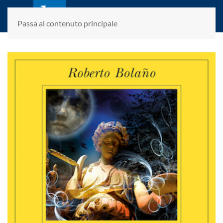
laletteraturaenoi.it
fondato da Romano Luperini
Passa al contenuto principale