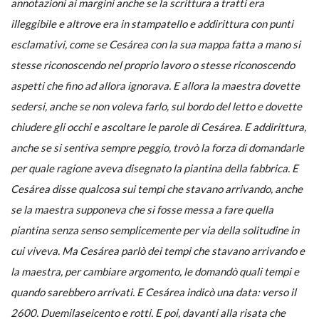
annotazioni ai margini anche se la scrittura a tratti era
illeggibile e altrove era in stampatello e addirittura con punti
esclamativi, come se Cesárea con la sua mappa fatta a mano si
stesse riconoscendo nel proprio lavoro o stesse riconoscendo
aspetti che fino ad allora ignorava. E allora la maestra dovette
sedersi, anche se non voleva farlo, sul bordo del letto e dovette
chiudere gli occhi e ascoltare le parole di Cesárea. E addirittura,
anche se si sentiva sempre peggio, trovò la forza di domandarle
per quale ragione aveva disegnato la piantina della fabbrica. E
Cesárea disse qualcosa sui tempi che stavano arrivando, anche
se la maestra supponeva che si fosse messa a fare quella
piantina senza senso semplicemente per via della solitudine in
cui viveva. Ma Cesárea parlò dei tempi che stavano arrivando e
la maestra, per cambiare argomento, le domandò quali tempi e
quando sarebbero arrivati. E Cesárea indicò una data: verso il
2600. Duemilaseicento e rotti. E poi, davanti alla risata che