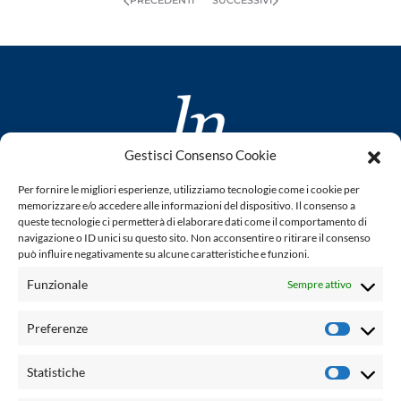
PRECEDENTI
SUCCESSIVI
Gestisci Consenso Cookie
www.laletteraturaenoi.it
Per fornire le migliori esperienze, utilizziamo tecnologie come i cookie per
fondato da Romano Luperini
memorizzare e/o accedere alle informazioni del dispositivo. Il consenso a
queste tecnologie ci permetterà di elaborare dati come il comportamento di
Questo blog non rappresenta una testata giornalistica in
navigazione o ID unici su questo sito. Non acconsentire o ritirare il consenso
può influire negativamente su alcune caratteristiche e funzioni.
quanto viene aggiornato senza alcuna periodicità. Non può
pertanto considerarsi un prodotto editoriale ai sensi della
Funzionale
Sempre attivo
legge n° 62 del 7.03.2001. L'autore non è responsabile per
quanto pubblicato dai lettori nei commenti ad ogni post.
Preferenze
Prefere
Powered by:
Statistiche
Statisti
Palumbo Editore Divisione Digitale