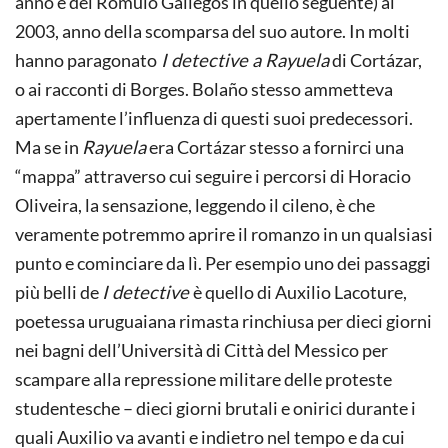
anno e del Romulo Gallegos in quello seguente) al
2003, anno della scomparsa del suo autore. In molti
hanno paragonato
I detective a Rayuela
di Cortázar,
o ai racconti di Borges. Bolaño stesso ammetteva
apertamente l’influenza di questi suoi predecessori.
Ma se in
Rayuela
era Cortázar stesso a fornirci una
“mappa” attraverso cui seguire i percorsi di Horacio
Oliveira, la sensazione, leggendo il cileno, è che
veramente potremmo aprire il romanzo in un qualsiasi
punto e cominciare da lì. Per esempio uno dei passaggi
più belli de
I detective
è quello di Auxilio Lacoture,
poetessa uruguaiana rimasta rinchiusa per dieci giorni
nei bagni dell’Università di Città del Messico per
scampare alla repressione militare delle proteste
studentesche – dieci giorni brutali e onirici durante i
quali Auxilio va avanti e indietro nel tempo e da cui