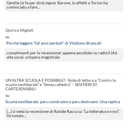
Gentile (si fa per dire) signor Barone, in effetti a Torino ha
cominciato a fare…
Quirico Migheli
su
Perché leggere “Gli anni perduti” di Vitaliano Brancati
complimenti per la recensione! appena ascoltato su radio3 (Ad
alta voce). un’opera magistrale
UN’ALTRA SCUOLA È POSSIBILE?- Note di lettura a “Contro la
scuola neoliberale” e “Senza cattedra” – SENTIERI DI
CARTESENSIBILI
su
Scuola neoliberale: pars construens e pars destruens. Una replica
[…] si veda la recensione di Ravide Racca su “La letteratura e noi”.
Va notato…