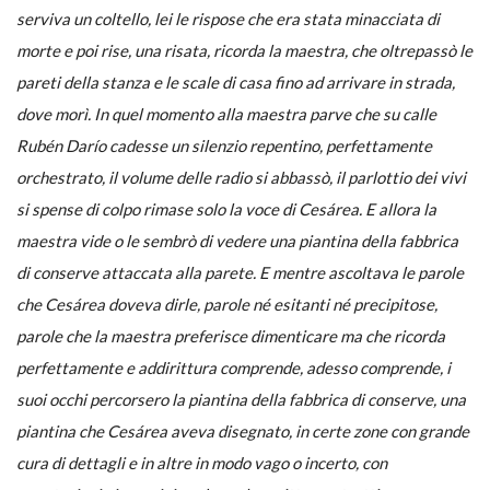
serviva un coltello, lei le rispose che era stata minacciata di
morte e poi rise, una risata, ricorda la maestra, che oltrepassò le
pareti della stanza e le scale di casa fino ad arrivare in strada,
dove morì. In quel momento alla maestra parve che su calle
Rubén Darío cadesse un silenzio repentino, perfettamente
orchestrato, il volume delle radio si abbassò, il parlottio dei vivi
si spense di colpo rimase solo la voce di Cesárea. E allora la
maestra vide o le sembrò di vedere una piantina della fabbrica
di conserve attaccata alla parete. E mentre ascoltava le parole
che Cesárea doveva dirle, parole né esitanti né precipitose,
parole che la maestra preferisce dimenticare ma che ricorda
perfettamente e addirittura comprende, adesso comprende, i
suoi occhi percorsero la piantina della fabbrica di conserve, una
piantina che Cesárea aveva disegnato, in certe zone con grande
cura di dettagli e in altre in modo vago o incerto, con