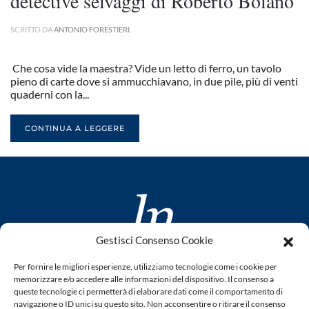
detective selvaggi di Roberto Bolaño
SCRITTO DA
ANTONIO FORESTIERI
.
Che cosa vide la maestra? Vide un letto di ferro, un tavolo
pieno di carte dove si ammucchiavano, in due pile, più di venti
quaderni con la...
CONTINUA A LEGGERE
Gestisci Consenso Cookie
www.laletteraturaenoi.it
Per fornire le migliori esperienze, utilizziamo tecnologie come i cookie per
fondato da Romano Luperini
memorizzare e/o accedere alle informazioni del dispositivo. Il consenso a
queste tecnologie ci permetterà di elaborare dati come il comportamento di
Questo blog non rappresenta una testata giornalistica in
navigazione o ID unici su questo sito. Non acconsentire o ritirare il consenso