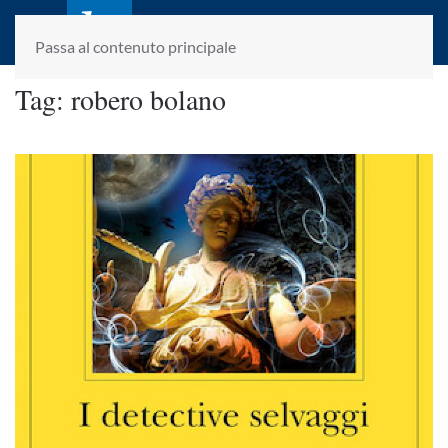
laletteraturaenoi.it
fondato da Romano Luperini
Passa al contenuto principale
Tag:
robero bolano