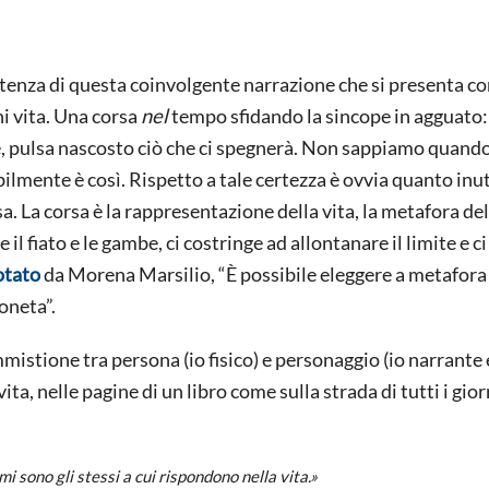
artenza di questa coinvolgente narrazione che si presenta c
i vita. Una corsa
nel
tempo sfidando la sincope in agguato: 
rte, pulsa nascosto ciò che ci spegnerà. Non sappiamo quand
ilmente è così. Rispetto a tale certezza è ovvia quanto inut
a. La corsa è la rappresentazione della vita, la metafora del
e il fiato e le gambe, ci costringe ad allontanare il limite e ci
otato
da Morena Marsilio, “È possibile eleggere a metafora
oneta”.
mistione tra persona (io fisico) e personaggio (io narrante 
ita, nelle pagine di un libro come sulla strada di tutti i gior
 sono gli stessi a cui rispondono nella vita.»