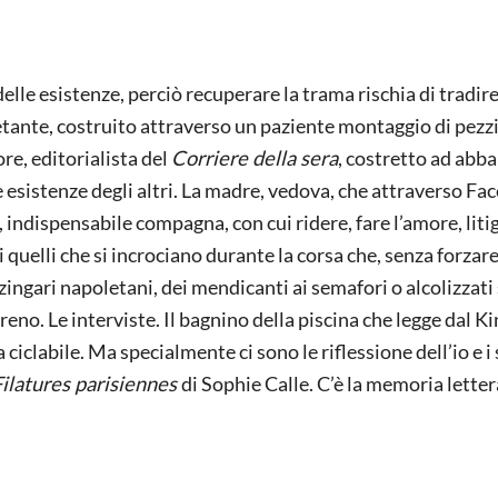
elle esistenze, perciò recuperare la trama rischia di tradire
tante, costruito attraverso un paziente montaggio di pezz
tore, editorialista del
Corriere della sera
, costretto ad abb
 le esistenze degli altri. La madre, vedova, che attraverso F
, indispensabile compagna, con cui ridere, fare l’amore, litig
di quelli che si incrociano durante la corsa che, senza forzare,
 zingari napoletani, dei mendicanti ai semafori o alcolizzati 
treno. Le interviste. Il bagnino della piscina che legge dal Ki
 ciclabile. Ma specialmente ci sono le riflessione dell’io e i
Filatures parisiennes
di Sophie Calle. C’è la memoria letter