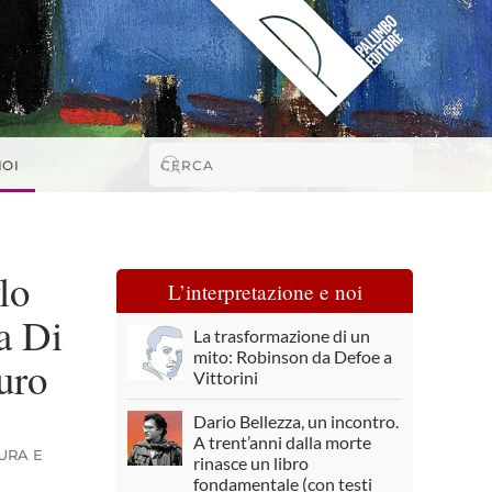
NOI
lo
L’interpretazione e noi
a Di
La trasformazione di un
mito: Robinson da Defoe a
uro
Vittorini
Dario Bellezza, un incontro.
A trent’anni dalla morte
URA E
rinasce un libro
fondamentale (con testi