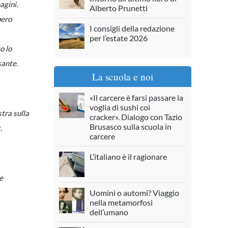
agini.
Alberto Prunetti
bero
I consigli della redazione
per l’estate 2026
o lo
sante.
La scuola e noi
«Il carcere è farsi passare la
voglia di sushi coi
stra sulla
cracker». Dialogo con Tazio
Brusasco sulla scuola in
.
carcere
L’italiano è il ragionare
e
Uomini o automi? Viaggio
nella metamorfosi
dell’umano