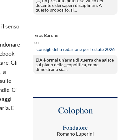
[…] un presunto potere salvifico del
docente e dei saperi disciplinari. A
questo proposito, si…
 il senso
i
Eros Barone
su
andonare
I consigli della redazione per l’estate 2026
acebook
L’IA è ormai un’arma di guerra che agisce
are. Gli
sul piano della geopolitica, come
dimostrano sia…
 si
sulle
ndle. Ci
 saggi
Colophon
aria. E
Fondatore
Romano Luperini