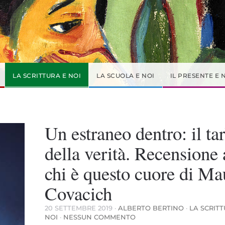
LA SCRITTURA E NOI
LA SCUOLA E NOI
IL PRESENTE E 
Un estraneo dentro: il tar
della verità. Recensione 
chi è questo cuore di Ma
Covacich
20 SETTEMBRE 2019
·
ALBERTO BERTINO
·
LA SCRITT
SU
NOI
·
NESSUN COMMENTO