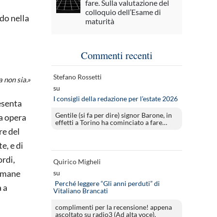
fare. Sulla valutazione del
colloquio dell’Esame di
ndo nella
maturità
Commenti recenti
Stefano Rossetti
a non sia.»
su
I consigli della redazione per l’estate 2026
resenta
Gentile (si fa per dire) signor Barone, in
a opera
effetti a Torino ha cominciato a fare…
re del
e, e di
ordi,
Quirico Migheli
Rimane
su
Perché leggere “Gli anni perduti” di
 a
Vitaliano Brancati
complimenti per la recensione! appena
ascoltato su radio3 (Ad alta voce).