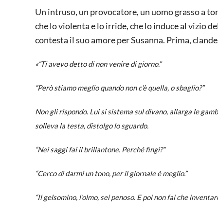
Un intruso, un provocatore, un uomo grasso a to
che lo violenta e lo irride, che lo induce al vizio
contesta il suo amore per Susanna. Prima, cland
«”Ti avevo detto di non venire di giorno.”
“Però stiamo meglio quando non c’è quella, o sbaglio?”
Non gli rispondo. Lui si sistema sul divano, allarga le ga
solleva la testa, distolgo lo sguardo.
“Nei saggi fai il brillantone. Perché fingi?”
“Cerco di darmi un tono, per il giornale è meglio.”
“Il gelsomino, l’olmo, sei penoso. E poi non fai che inventar