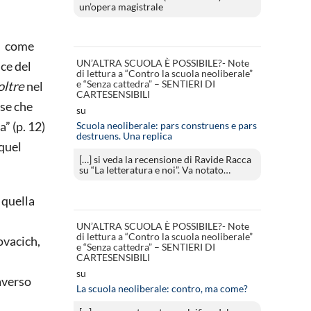
un’opera magistrale
i, come
UN’ALTRA SCUOLA È POSSIBILE?- Note
ce del
di lettura a “Contro la scuola neoliberale”
e “Senza cattedra” – SENTIERI DI
oltre
nel
CARTESENSIBILI
se che
su
” (p. 12)
Scuola neoliberale: pars construens e pars
destruens. Una replica
 quel
[…] si veda la recensione di Ravide Racca
su “La letteratura e noi”. Va notato…
 quella
UN’ALTRA SCUOLA È POSSIBILE?- Note
di lettura a “Contro la scuola neoliberale”
ovacich,
e “Senza cattedra” – SENTIERI DI
CARTESENSIBILI
su
raverso
La scuola neoliberale: contro, ma come?