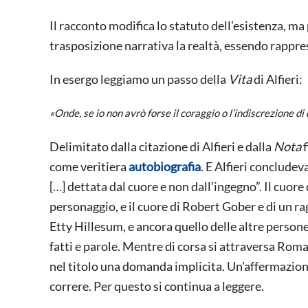
Il racconto modifica lo statuto dell’esistenza, ma
trasposizione narrativa la realtà, essendo rappr
In esergo leggiamo un passo della
Vita
di Alfieri:
«Onde, se io non avrò forse il coraggio o l’indiscrezione di 
Delimitato dalla citazione di Alfieri e dalla
Nota
f
come veritiera
autobiografia
. E Alfieri concludeva
[…] dettata dal cuore e non dall’ingegno”. Il cuore d
personaggio, e il cuore di Robert Gober e di un rag
Etty Hillesum, e ancora quello delle altre persone
fatti e parole. Mentre di corsa si attraversa Rom
nel titolo una domanda implicita. Un’affermazione
correre. Per questo si continua a leggere.