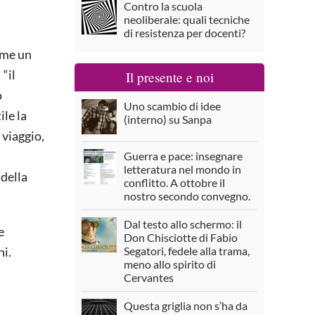
Contro la scuola
neoliberale: quali tecniche
di resistenza per docenti?
ome un
“il
Il presente e noi
o
Uno scambio di idee
ile la
(interno) su Sanpa
 viaggio,
Guerra e pace: insegnare
letteratura nel mondo in
 della
conflitto. A ottobre il
nostro secondo convegno.
Dal testo allo schermo: il
e
Don Chisciotte di Fabio
Segatori, fedele alla trama,
ni.
meno allo spirito di
Cervantes
Questa griglia non s’ha da