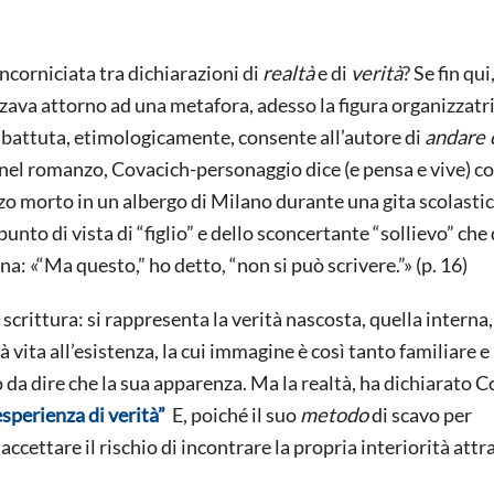
ncorniciata tra dichiarazioni di
realtà
e di
verità
? Se fin qu
zzava attorno ad una metafora, adesso la figura organizzatri
a battuta, etimologicamente, consente all’autore di
andare 
nel romanzo, Covacich-personaggio dice (e pensa e vive) co
zo morto in un albergo di Milano durante una gita scolastica
punto di vista di “figlio” e dello sconcertante “sollievo” che
a: «“Ma questo,” ho detto, “non si può scrivere.”» (p. 16)
scrittura: si rappresenta la verità nascosta, quella interna,
vita all’esistenza, la cui immagine è così tanto familiare e
 da dire che la sua apparenza. Ma la realtà, ha dichiarato C
esperienza di verità”
E, poiché il suo
metodo
di scavo per
 accettare il rischio di incontrare la propria interiorità att