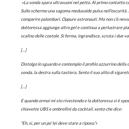
«La sonda spara ultrasuoni nel petto. Al primo contatto con
Sullo schermo una sagoma medusoide pulsa nell’oscurità. S
comparire palombari. Oppure astronauti. Ma non c’è nessun
dottoressa aggiunge altro gel e continua a perlustrare piano
scalino delle costole. Si ferma, ingrandisce, scruta i due va
[…]
Distolgo lo sguardo e contemplo il profilo azzurrino della 
sonda, la destra sulla tastiera. Sento il suo alito di sigar
[…]
E quando ormai mi sto rivestendo e la dottoressa si è spos
chiavette UBS e ombrellini da cocktail, sento che dice:
“Eh, sì, per un po’ lei deve stare a riposo.”»