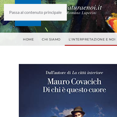
laletteraturaenoi.it
Passa al contenuto principale
fondato da Romano Luperini
HOME
CHI SIAMO
L'INTERPRETAZIONE E NOI