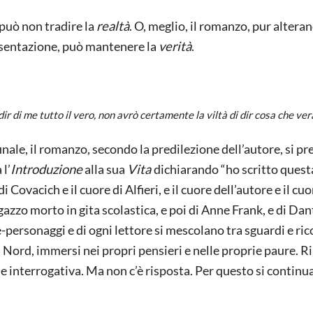
 può non tradire la
realtà
. O, meglio, il romanzo, pur altera
esentazione, può mantenere la
verità
.
dir di me tutto il vero, non avrò certamente la viltà di dir cosa che ver
inale, il romanzo, secondo la predilezione dell’autore, si p
 l’
Introduzione
alla sua
Vita
dichiarando “ho scritto quest
i Covacich e il cuore di Alfieri, e il cuore dell’autore e il cuo
azzo morto in gita scolastica, e poi di Anne Frank, e di Dant
-personaggi e di ogni lettore si mescolano tra sguardi e ric
a Nord, immersi nei propri pensieri e nelle proprie paure. 
 interrogativa. Ma non c’è risposta. Per questo si continua