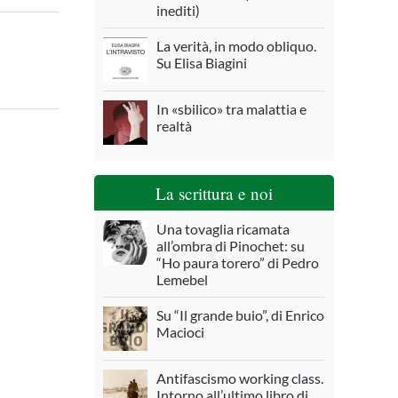
inediti)
La verità, in modo obliquo.
Su Elisa Biagini
In «sbilico» tra malattia e
realtà
La scrittura e noi
Una tovaglia ricamata
all’ombra di Pinochet: su
“Ho paura torero” di Pedro
Lemebel
Su “Il grande buio”, di Enrico
Macioci
Antifascismo working class.
Intorno all’ultimo libro di