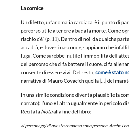
La cornice
Un difetto, un’anomalia cardiaca, è il punto di p
percorso utile a tenere a bada la morte. Come ogn
rischio c’è” (p. 11). Dentro di noi, da qualche pa
accadrà, e dove si nasconde, sappiamo che infallib
fuga. Come sarebbe inutile l’immobilità dell’attes
del percorso che ci fa battere il cuore, ci fa allenar
consente di essere vivi. Del resto,
come è stato n
narrativa di Mauro Covacich quella […] del marat
In una simile condizione diventa plausibile la com
narrato): l’uno e l’altra ugualmente in pericolo di v
Recita la
Nota
alla fine del libro:
«I personaggi di questo romanzo sono persone. Anche i nomi