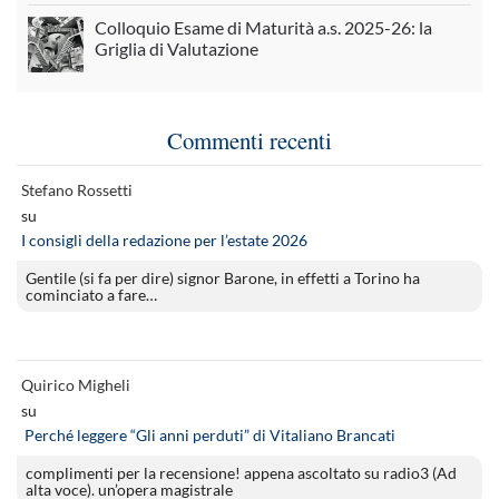
Colloquio Esame di Maturità a.s. 2025-26: la
Griglia di Valutazione
Commenti recenti
Stefano Rossetti
su
I consigli della redazione per l’estate 2026
Gentile (si fa per dire) signor Barone, in effetti a Torino ha
cominciato a fare…
Quirico Migheli
su
Perché leggere “Gli anni perduti” di Vitaliano Brancati
complimenti per la recensione! appena ascoltato su radio3 (Ad
alta voce). un’opera magistrale