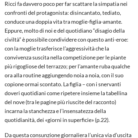
Ricci fa davvero poco per far scattare la simpatia nei
confronti del protagonista: disincantato, tediato,
conduce una doppia vita tra moglie-figlia-amante.
Eppure, molto di noi e del quotidiano “disagio della
civiltà” è possibile condividere con questo anti-eroe:
con la moglie trasferisce l’aggressività che la
convivenza suscita nella competizione per le piante
più rigogliose del terrazzo; per l’amante ruba qualche
ora alla routine aggiungendo noia a noia, con il suo
copione ormai scontato. La figlia – con i snervanti
doveri quotidiani come ripetere insieme la tabellina
del nove (tra le pagine più riuscite del racconto)
incarna la stanchezza e l’insensatezza della
quotidianità, dei «giorni in superficie» (p.22).
Da questa consunzione giornaliera l’unica via d’uscita