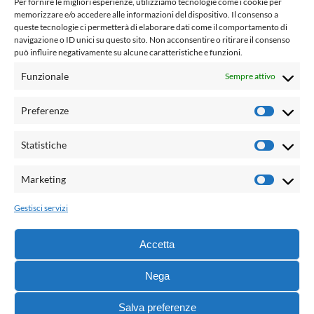
Per fornire le migliori esperienze, utilizziamo tecnologie come i cookie per
fondato da Romano Luperini
memorizzare e/o accedere alle informazioni del dispositivo. Il consenso a
queste tecnologie ci permetterà di elaborare dati come il comportamento di
Questo blog non rappresenta una testata giornalistica in
navigazione o ID unici su questo sito. Non acconsentire o ritirare il consenso
può influire negativamente su alcune caratteristiche e funzioni.
quanto viene aggiornato senza alcuna periodicità. Non può
pertanto considerarsi un prodotto editoriale ai sensi della
Funzionale
Sempre attivo
legge n° 62 del 7.03.2001. L'autore non è responsabile per
quanto pubblicato dai lettori nei commenti ad ogni post.
Preferenze
Prefere
Powered by:
Statistiche
Statisti
Palumbo Editore Divisione Digitale
http://www.palumboeditore.it
Marketing
Marketi
email:
letteraturaenoi.redazione@gmail.com
Gestisci servizi
Responsabile web: Vincenzo Patricolo
Grafica e web:
Salvatore Leto
Accetta
Nega
© 2021 - G.B. Palumbo & C. Editore S.p.A. - Tutti i diritti
Salva preferenze