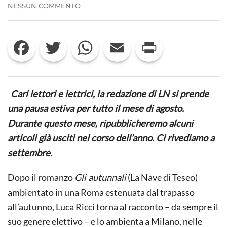
SU
NESSUN COMMENTO
L’INCONTRO
E
IL
Facebook
Twitter
WhatsApp
Email
Print
CASO
AI
TEMPI
DELL’IPERMODERNITÀ:
RECENSIONE
A
Cari lettori e lettrici, la redazione di LN si prende
TRASCURATE
MILANO
una pausa estiva per tutto il mese di agosto.
DI
Durante questo mese, ripubblicheremo alcuni
LUCA
RICCI
articoli già usciti nel corso dell’anno. Ci rivediamo a
settembre.
Dopo il romanzo
Gli autunnali
(La Nave di Teseo)
ambientato in una Roma estenuata dal trapasso
all’autunno, Luca Ricci torna al racconto – da sempre il
suo genere elettivo – e lo ambienta a Milano, nelle