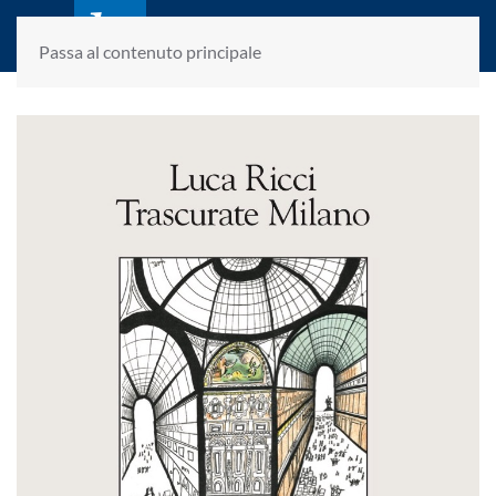
laletteraturaenoi.it
fondato da Romano Luperini
Passa al contenuto principale