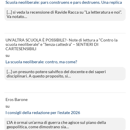
Scuola neoliberale: pars construens e pars destruens. Una replica
[…] si veda la recensione di Ravide Racca su “La letteratura e noi”.
Va notato…
UN’ALTRA SCUOLA È POSSIBILE?- Note di lettura a “Contro la
scuola neoliberale” e “Senza cattedra” – SENTIERI DI
CARTESENSIBILI
su
La scuola neoliberale: contro, ma come?
[…] un presunto potere salvifico del docente e dei saperi
disciplinari. A questo proposito, si…
Eros Barone
su
I consigli della redazione per l’estate 2026
L’IA è ormai un’arma di guerra che agisce sul piano della
geopolitica, come dimostrano sia…