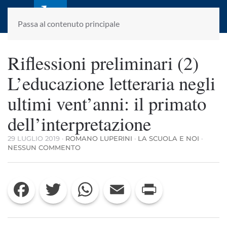
laletteraturaenoi.it
fondato da Romano Luperini
Passa al contenuto principale
Riflessioni preliminari (2)
L’educazione letteraria negli
ultimi vent’anni: il primato
dell’interpretazione
29 LUGLIO 2019
·
ROMANO LUPERINI
·
LA SCUOLA E NOI
·
SU
NESSUN COMMENTO
RIFLESSIONI
PRELIMINARI
(2)
Facebook
Twitter
WhatsApp
Email
Print
L’EDUCAZIONE
LETTERARIA
NEGLI
ULTIMI
VENT’ANNI: