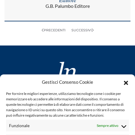
G.B. Palumbo Editore
PRECEDENTI
SUCCESSIVI
Gestisci Consenso Cookie
www.laletteraturaenoi.it
Per fornire le migliori esperienze, utilizziamo tecnologie come i cookie per
fondato da Romano Luperini
memorizzare e/o accedere alle informazioni del dispositivo. Il consenso a
queste tecnologie ci permetterà di elaborare dati come il comportamento di
Questo blog non rappresenta una testata giornalistica in
navigazione o ID unici su questo sito. Non acconsentire o ritirare il consenso
può influire negativamente su alcune caratteristiche e funzioni.
quanto viene aggiornato senza alcuna periodicità. Non può
pertanto considerarsi un prodotto editoriale ai sensi della
Funzionale
Sempre attivo
legge n° 62 del 7.03.2001. L'autore non è responsabile per
quanto pubblicato dai lettori nei commenti ad ogni post.