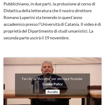
CRISI
Pubblichiamo, in due parti, la prolusione al corso di
DI
AUTORITÀ
Didattica della letteratura che il nostro direttore
DELLE
Romano Luperini sta tenendo in quest’anno
AGENZIE
EDUCATIVE
accademico presso l’Università di Catania. Il video è di
proprietà del Dipartimento di studi umanistici. La
seconda parte uscirà il 19 novembre.
Fai clic su "Accetto" per abilitare Youtube
Cookie Policy
Accetto