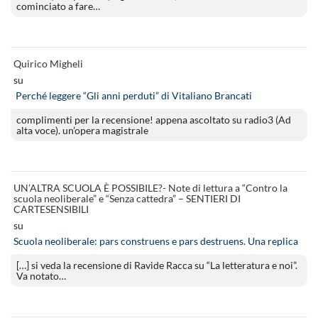
cominciato a fare…
Quirico Migheli
su
Perché leggere “Gli anni perduti” di Vitaliano Brancati
complimenti per la recensione! appena ascoltato su radio3 (Ad
alta voce). un’opera magistrale
UN’ALTRA SCUOLA È POSSIBILE?- Note di lettura a “Contro la
scuola neoliberale” e “Senza cattedra” – SENTIERI DI
CARTESENSIBILI
su
Scuola neoliberale: pars construens e pars destruens. Una replica
[…] si veda la recensione di Ravide Racca su “La letteratura e noi”.
Va notato…