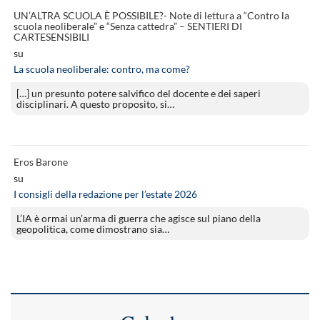
UN’ALTRA SCUOLA È POSSIBILE?- Note di lettura a “Contro la
scuola neoliberale” e “Senza cattedra” – SENTIERI DI
CARTESENSIBILI
su
La scuola neoliberale: contro, ma come?
[…] un presunto potere salvifico del docente e dei saperi
disciplinari. A questo proposito, si…
Eros Barone
su
I consigli della redazione per l’estate 2026
L’IA è ormai un’arma di guerra che agisce sul piano della
geopolitica, come dimostrano sia…