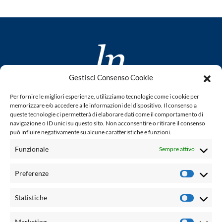
Gestisci Consenso Cookie
www.laletteraturaenoi.it
Per fornire le migliori esperienze, utilizziamo tecnologie come i cookie per
fondato da Romano Luperini
memorizzare e/o accedere alle informazioni del dispositivo. Il consenso a
queste tecnologie ci permetterà di elaborare dati come il comportamento di
Questo blog non rappresenta una testata giornalistica in
navigazione o ID unici su questo sito. Non acconsentire o ritirare il consenso
può influire negativamente su alcune caratteristiche e funzioni.
quanto viene aggiornato senza alcuna periodicità. Non può
pertanto considerarsi un prodotto editoriale ai sensi della
Funzionale
Sempre attivo
legge n° 62 del 7.03.2001. L'autore non è responsabile per
quanto pubblicato dai lettori nei commenti ad ogni post.
Preferenze
Prefere
Powered by:
Statistiche
Statisti
Palumbo Editore Divisione Digitale
http://www.palumboeditore.it
Marketing