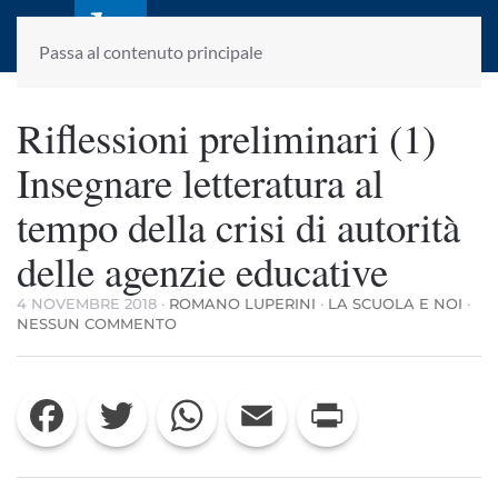
laletteraturaenoi.it
fondato da Romano Luperini
Passa al contenuto principale
Riflessioni preliminari (1)
Insegnare letteratura al
tempo della crisi di autorità
delle agenzie educative
4 NOVEMBRE 2018
·
ROMANO LUPERINI
·
LA SCUOLA E NOI
·
SU
NESSUN COMMENTO
RIFLESSIONI
PRELIMINARI
(1)
Facebook
Twitter
WhatsApp
Email
Print
INSEGNARE
LETTERATURA
AL
TEMPO
DELLA