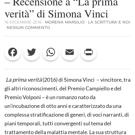
– Recensione a “La prima
verità” di Simona Vinci
16 DICEMBRE 2016
·
MORENA MARSILIO
·
LA SCRITTURA E NOI
SU
·
NESSUN COMMENTO
LEROS:
L’ISOLA
DEGLI
Facebook
Twitter
WhatsApp
Email
Print
INGOVERNABILI
E
DEGLI
APOLIDI
–
RECENSIONE
La prima verità
(2016) di Simona Vinci – vincitore, tra
A
“LA
gli altri riconoscimenti, del Premio Campiello e del
PRIMA
Premio Volponi – è un romanzo nato da
VERITÀ”
DI
un’incubazione di otto anni e caratterizzato da una
SIMONA
complessa stratificazione di generi, di voci narranti, di
VINCI
piani temporali, tutti convergenti sul tema del
trattamento della malattia mentale. La sua struttura