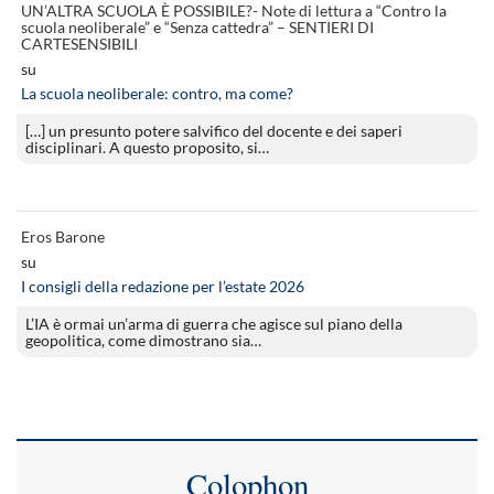
UN’ALTRA SCUOLA È POSSIBILE?- Note di lettura a “Contro la
scuola neoliberale” e “Senza cattedra” – SENTIERI DI
CARTESENSIBILI
su
La scuola neoliberale: contro, ma come?
[…] un presunto potere salvifico del docente e dei saperi
disciplinari. A questo proposito, si…
Eros Barone
su
I consigli della redazione per l’estate 2026
L’IA è ormai un’arma di guerra che agisce sul piano della
geopolitica, come dimostrano sia…
Colophon