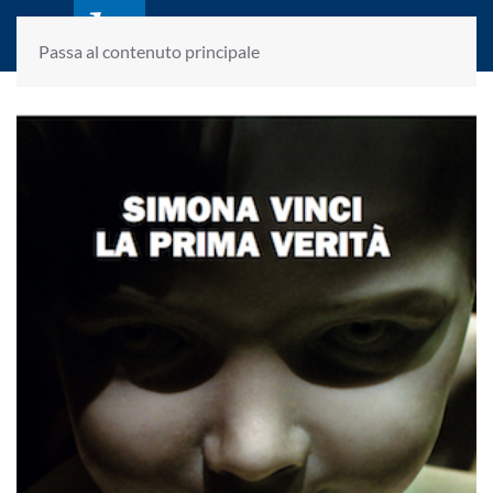
laletteraturaenoi.it
fondato da Romano Luperini
Passa al contenuto principale