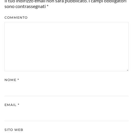
Il tuo indirizzo email non sarà pubblicato. I campi obbligatori
sono contrassegnati
*
COMMENTO
NOME
*
EMAIL
*
SITO WEB