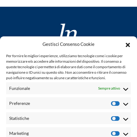
Gestisci Consenso Cookie
www.laletteraturaenoi.it
Per fornire le migliori esperienze, utilizziamo tecnologie come i cookie per
fondato da Romano Luperini
memorizzare e/o accedere alle informazioni del dispositivo. Il consenso a
queste tecnologie ci permetterà di elaborare dati come il comportamento di
Questo blog non rappresenta una testata giornalistica in
navigazione o ID unici su questo sito. Non acconsentire o ritirare il consenso
può influire negativamente su alcune caratteristiche e funzioni.
quanto viene aggiornato senza alcuna periodicità. Non può
pertanto considerarsi un prodotto editoriale ai sensi della
Funzionale
Sempre attivo
legge n° 62 del 7.03.2001. L'autore non è responsabile per
quanto pubblicato dai lettori nei commenti ad ogni post.
Preferenze
Prefere
Powered by:
Statistiche
Statisti
Palumbo Editore Divisione Digitale
http://www.palumboeditore.it
Marketing
Marketi
email:
letteraturaenoi.redazione@gmail.com