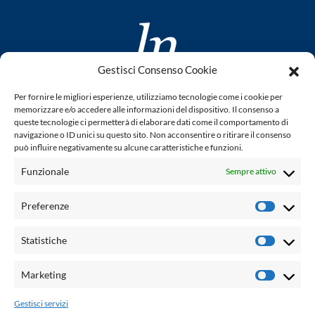
Gestisci Consenso Cookie
www.laletteraturaenoi.it
Per fornire le migliori esperienze, utilizziamo tecnologie come i cookie per
fondato da Romano Luperini
memorizzare e/o accedere alle informazioni del dispositivo. Il consenso a
queste tecnologie ci permetterà di elaborare dati come il comportamento di
Questo blog non rappresenta una testata giornalistica in
navigazione o ID unici su questo sito. Non acconsentire o ritirare il consenso
può influire negativamente su alcune caratteristiche e funzioni.
quanto viene aggiornato senza alcuna periodicità. Non può
pertanto considerarsi un prodotto editoriale ai sensi della
Funzionale
Sempre attivo
legge n° 62 del 7.03.2001. L'autore non è responsabile per
quanto pubblicato dai lettori nei commenti ad ogni post.
Preferenze
Prefere
Powered by:
Statistiche
Statisti
Palumbo Editore Divisione Digitale
http://www.palumboeditore.it
Marketing
Marketi
email:
letteraturaenoi.redazione@gmail.com
Gestisci servizi
Responsabile web: Vincenzo Patricolo