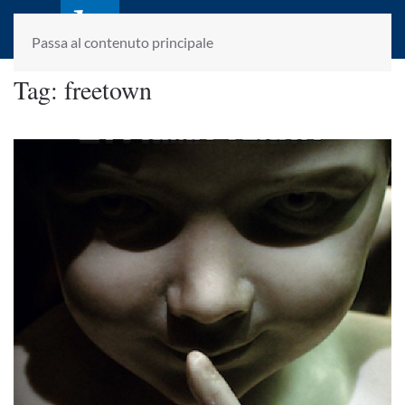
laletteraturaenoi.it
fondato da Romano Luperini
Passa al contenuto principale
Tag:
freetown