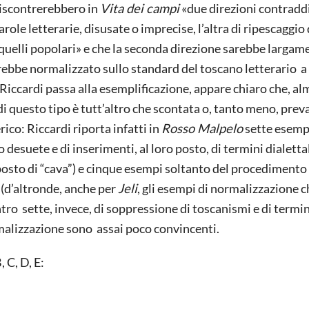
riscontrerebbero in
Vita dei campi
«due direzioni contradd
role letterarie, disusate o imprecise, l’altra di ripescaggio 
di quelli popolari» e che la seconda direzione sarebbe largam
rebbe normalizzato sullo standard del toscano letterario a
Riccardi passa alla esemplificazione, appare chiaro che, a
i questo tipo è tutt’altro che scontata o, tanto meno, prev
co: Riccardi riporta infatti in
Rosso Malpelo
sette esempi
 desuete e di inserimenti, al loro posto, di termini dialetta
posto di “cava”) e cinque esempi soltanto del procedimento
 (d’altronde, anche per
Jeli
, gli esempi di normalizzazione c
tro sette, invece, di soppressione di toscanismi e di termin
rmalizzazione sono assai poco convincenti.
 C, D, E: