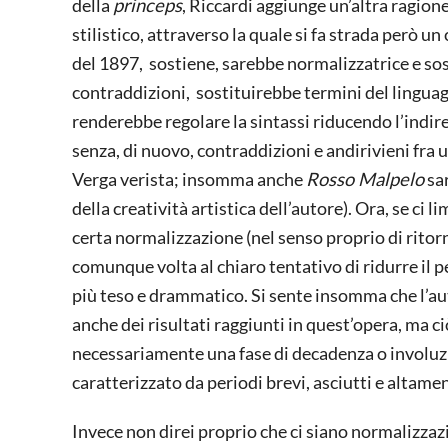
della
princeps
, Riccardi aggiunge un’altra ragione
stilistico, attraverso la quale si fa strada però un
del 1897, sostiene, sarebbe normalizzatrice e so
contraddizioni, sostituirebbe termini del linguag
renderebbe regolare la sintassi riducendo l’indir
senza, di nuovo, contraddizioni e andirivieni fra 
Verga verista; insomma anche
Rosso Malpelo
sar
della creatività artistica dell’autore). Ora, se ci li
certa normalizzazione (nel senso proprio di ritor
comunque volta al chiaro tentativo di ridurre il 
più teso e drammatico. Si sente insomma che l’a
anche dei risultati raggiunti in quest’opera, ma 
necessariamente una fase di decadenza o involuzi
caratterizzato da periodi brevi, asciutti e altam
Invece non direi proprio che ci siano normalizzazio