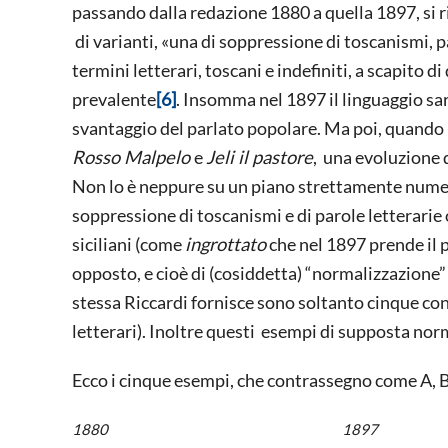
passando dalla redazione 1880 a quella 1897, si 
di varianti, «una di soppressione di toscanismi, pa
termini letterari, toscani e indefiniti, a scapito 
prevalente
[6]
. Insomma nel 1897 il linguaggio sa
svantaggio del parlato popolare. Ma poi, quando 
Rosso Malpelo
e
Jeli il pastore
, una evoluzione d
Non lo è neppure su un piano strettamente numeri
soppressione di toscanismi e di parole letterarie o
siciliani (come
ingrottato
che nel 1897 prende il 
opposto, e cioè di (cosiddetta) “normalizzazione”
stessa Riccardi fornisce sono soltanto cinque con
letterari). Inoltre questi esempi di supposta no
Ecco i cinque esempi, che contrassegno come A, B,
1880 1897