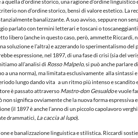
 a quella d’ordine storico, una ragione d’ordine linguistico 
 criterio non d’ordine storico, bensì di valore estetico. La r
stanzialmente banalizzante. A suo avviso, seppure non sen
gio parlato con termini letterari e toscani o toscaneggianti
etto libero (anche in questo caso, però, ammette Riccardi, 
una soluzione e l’altra) e azzerando lo sperimentalismo del
ebbe espressione, nel 1897, di una fase di crisi (sia del ver
mitiamo all’analisi di
Rosso Malpelo
, si può anche parlare d
no a una norma), ma limitata esclusivamente alla sintassi e
periodo lungo dando vita a un ritmo più intenso e scandito 
utore è passato attraverso
Mastro-don Gesualdo
e vuole fa
ciò non significa ovviamente che la nuova forma espressiva 
one (il 1897 è anche l’anno di un piccolo capolavoro vergh
ente drammatici,
La caccia al lupo
).
ne e banalizzazione linguistica e stilistica. Riccardi sosti