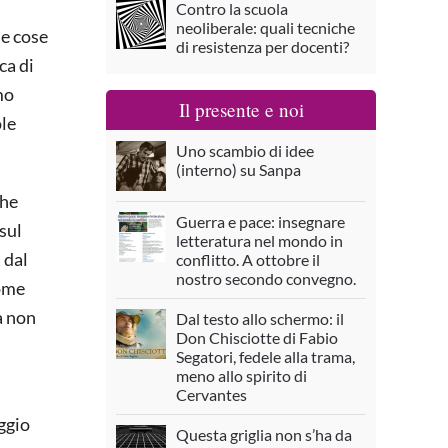
Contro la scuola
neoliberale: quali tecniche
le cose
di resistenza per docenti?
ca di
mo
Il presente e noi
ole
Uno scambio di idee
(interno) su Sanpa
che
Guerra e pace: insegnare
sul
letteratura nel mondo in
 dal
conflitto. A ottobre il
nostro secondo convegno.
come
a non
Dal testo allo schermo: il
Don Chisciotte di Fabio
Segatori, fedele alla trama,
meno allo spirito di
Cervantes
aggio
Questa griglia non s’ha da