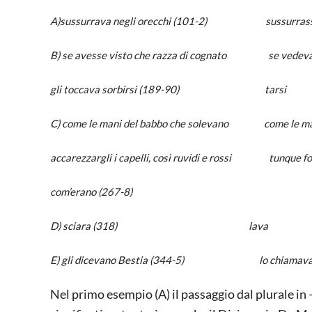
A)sussurrava negli orecchi (101-2) sussurrasse 
B) se avesse visto che razza di cognato se vedeva co
gli toccava sorbirsi (189-90) tarsi
C) come le mani del babbo che solevano come le mani d
accarezzargli i capelli, così ruvidi e rossi tunque fos
com’erano (267-8)
D) sciara (318) lava
E) gli dicevano Bestia (344-5) lo chiamav
Nel primo esempio (A) il passaggio dal plurale in –