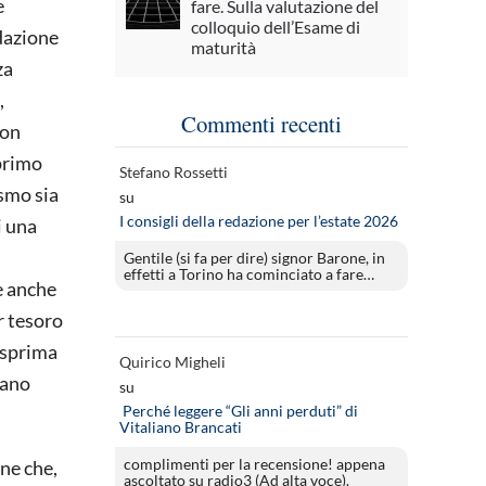
e
fare. Sulla valutazione del
colloquio dell’Esame di
edazione
maturità
za
,
Commenti recenti
non
 primo
Stefano Rossetti
ismo sia
su
I consigli della redazione per l’estate 2026
i una
Gentile (si fa per dire) signor Barone, in
effetti a Torino ha cominciato a fare…
e anche
r tesoro
esprima
Quirico Migheli
iano
su
Perché leggere “Gli anni perduti” di
Vitaliano Brancati
complimenti per la recensione! appena
ene che,
ascoltato su radio3 (Ad alta voce).