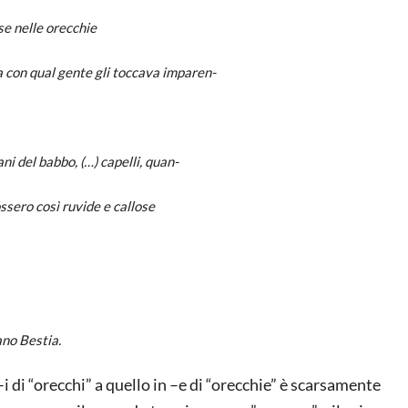
nelle orecchie
n qual gente gli toccava imparen-
el babbo, (…) capelli, quan-
sero così ruvide e callose
ano
Bestia
.
i di “orecchi” a quello in –e di “orecchie” è scarsamente