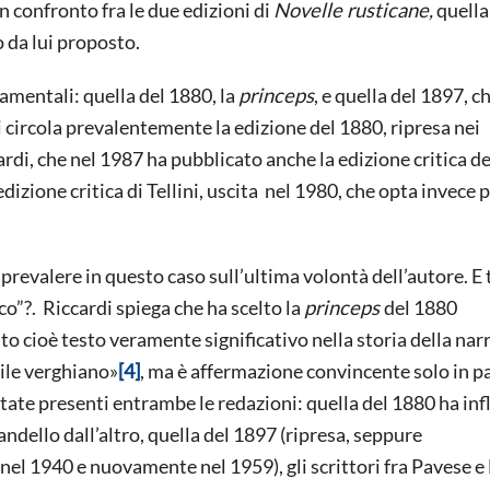
n confronto fra le due edizioni di
Novelle rusticane,
quella
o da lui proposto.
amentali: quella del 1880, la
princeps
, e quella del 1897, c
 circola prevalentemente la edizione del 1880, ripresa nei
ardi, che nel 1987 ha pubblicato anche la edizione critica de
izione critica di Tellini, uscita nel 1980, che opta invece p
 prevalere in questo caso sull’ultima volontà dell’autore. E 
co”?. Riccardi spiega che ha scelto la
princeps
del 1880
to cioè testo veramente significativo nella storia della nar
tile verghiano»
[4]
, ma è affermazione convincente solo in pa
 state presenti entrambe le redazioni: quella del 1880 ha in
randello dall’altro, quella del 1897 (ripresa, seppure
el 1940 e nuovamente nel 1959), gli scrittori fra Pavese e