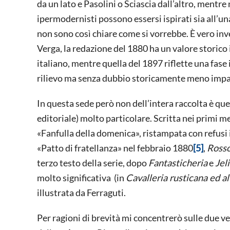
da un lato e Pasolini o Sciascia dall’altro, mentre
ipermodernisti possono essersi ispirati sia all’una
non sono così chiare come si vorrebbe. È vero inve
Verga, la redazione del 1880 ha un valore storico
italiano, mentre quella del 1897 riflette una fase 
rilievo ma senza dubbio storicamente meno impa
In questa sede però non dell’intera raccolta è que
editoriale) molto particolare. Scritta nei primi me
«Fanfulla della domenica», ristampata con refusi i
«Patto di fratellanza» nel febbraio 1880
[5]
,
Ross
terzo testo della serie, dopo
Fantasticheria
e
Jeli
molto significativa (in
Cavalleria rusticana ed al
illustrata da Ferraguti.
Per ragioni di brevità mi concentrerò sulle due ve