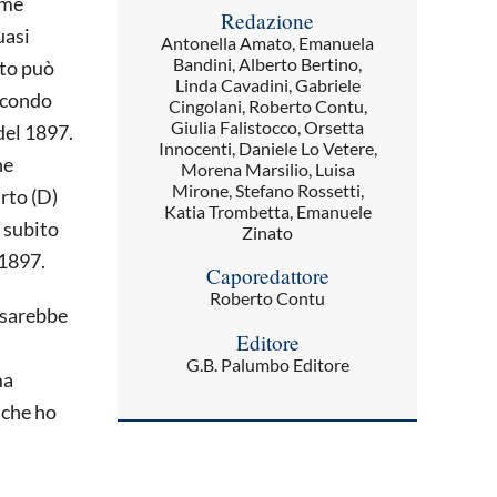
ome
Redazione
uasi
Antonella Amato, Emanuela
Bandini, Alberto Bertino,
tto può
Linda Cavadini, Gabriele
econdo
Cingolani, Roberto Contu,
Giulia Falistocco, Orsetta
del 1897.
Innocenti, Daniele Lo Vetere,
ne
Morena Marsilio, Luisa
Mirone, Stefano Rossetti,
rto (D)
Katia Trombetta, Emanuele
e subito
Zinato
 1897.
Caporedattore
Roberto Contu
 sarebbe
Editore
G.B. Palumbo Editore
ma
 che ho