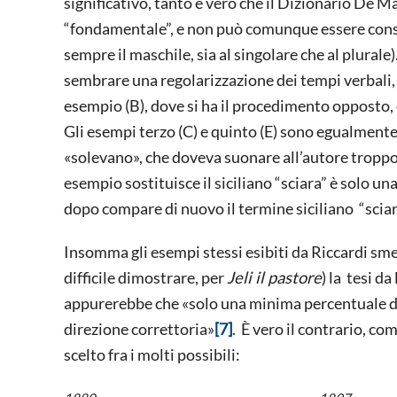
significativo, tanto è vero che il Dizionario De
“fondamentale”, e non può comunque essere consid
sempre il maschile, sia al singolare che al plural
sembrare una regolarizzazione dei tempi verbali
esempio (B), dove si ha il procedimento opposto, 
Gli esempi terzo (C) e quinto (E) sono egualmente 
«solevano», che doveva suonare all’autore troppo s
esempio sostituisce il siciliano “sciara” è solo un
dopo compare di nuovo il termine siciliano “sciara
Insomma gli esempi stessi esibiti da Riccardi s
difficile dimostrare, per
Jeli il pastore
) la tesi d
appurerebbe che «solo una minima percentuale del
direzione correttoria»
[7]
. È vero il contrario, c
scelto fra i molti possibili: