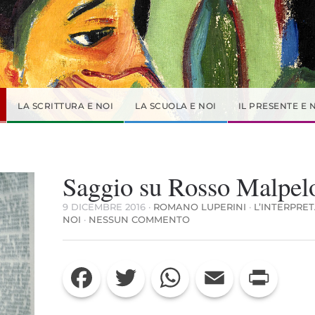
LA SCRITTURA E NOI
LA SCUOLA E NOI
IL PRESENTE E 
Saggio su Rosso Malpel
9 DICEMBRE 2016
·
ROMANO LUPERINI
·
L’INTERPRE
SU
NOI
·
NESSUN COMMENTO
SAGGIO
SU
ROSSO
Facebook
Twitter
WhatsApp
Email
Print
MALPELO