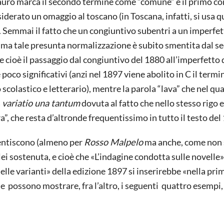
 Mauro marca il secondo termine come ”comune” e il primo c
erato un omaggio al toscano (in Toscana, infatti, si usa q
e). Semmai il fatto che un congiuntivo subentri a un imperfe
, ma tale presunta normalizzazione è subito smentita dal s
e cioè il passaggio dal congiuntivo del 1880 all’imperfetto 
poco significativi (anzi nel 1897 viene abolito in C il termi
colastico e letterario), mentre la parola “lava” che nel qua
a
variatio una tantum
dovuta al fatto che nello stesso rigo 
”, che resta d’altronde frequentissimo in tutto il testo del
mentiscono (almeno per
Rosso Malpelo
ma anche, come non
a lei sostenuta, e cioè che «L’indagine condotta sulle novelle»
le varianti» della edizione 1897 si inserirebbe «nella pri
ome possono mostrare, fra l’altro, i seguenti quattro esempi,