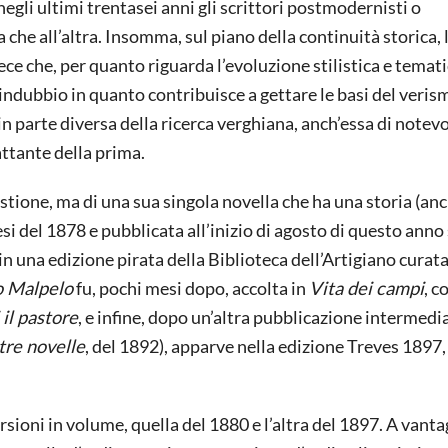
 negli ultimi trentasei anni gli scrittori postmodernisti o
 che all’altra. Insomma, sul piano della continuità storica, 
ce che, per quanto riguarda l’evoluzione stilistica e temati
 indubbio in quanto contribuisce a gettare le basi del veris
in parte diversa della ricerca verghiana, anch’essa di notev
ttante della prima.
stione, ma di una sua singola novella che ha una storia (an
si del 1878 e pubblicata all’inizio di agosto di questo anno 
n una edizione pirata della Biblioteca dell’Artigiano curata
o Malpelo
fu, pochi mesi dopo, accolta in
Vita dei campi
, 
 il pastore
, e infine, dopo un’altra pubblicazione intermedi
tre novelle
, del 1892), apparve nella edizione Treves 1897,
rsioni in volume, quella del 1880 e l’altra del 1897. A vant