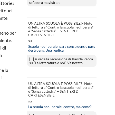
un’opera magistrale
ittorie»
di quei
ente
UN’ALTRA SCUOLA È POSSIBILE?- Note
di lettura a “Contro la scuola neoliberale”
e “Senza cattedra” – SENTIERI DI
lmeno per
CARTESENSIBILI
alente.
su
Scuola neoliberale: pars construens e pars
 di
destruens. Una replica
li
[…] si veda la recensione di Ravide Racca
su “La letteratura e noi”. Va notato…
he la
i
UN’ALTRA SCUOLA È POSSIBILE?- Note
di lettura a “Contro la scuola neoliberale”
e “Senza cattedra” – SENTIERI DI
CARTESENSIBILI
su
La scuola neoliberale: contro, ma come?