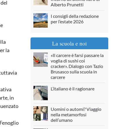
 del
Alberto Prunetti
I consigli della redazione
per l’estate 2026
he
lla
La scuola e noi
er la
«Il carcere è farsi passare la
voglia di sushi coi
cracker». Dialogo con Tazio
Brusasco sulla scuola in
tuttavia
carcere
L’italiano è il ragionare
rativa
rte, in
fluenzato
Uomini o automi? Viaggio
nella metamorfosi
dell’umano
 Fenoglio