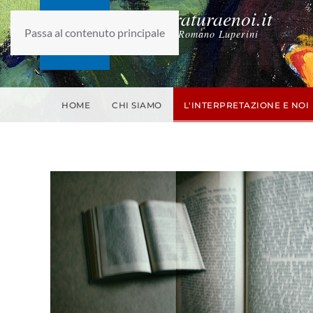
laletteraturaenoi.it
Passa al contenuto principale
fondato da Romano Luperini
HOME
CHI SIAMO
L'INTERPRETAZIONE E NOI