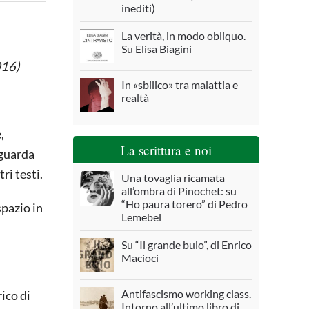
inediti)
La verità, in modo obliquo.
Su Elisa Biagini
016)
In «sbilico» tra malattia e
realtà
,
La scrittura e noi
iguarda
ri testi.
Una tovaglia ricamata
all’ombra di Pinochet: su
“Ho paura torero” di Pedro
spazio in
Lemebel
Su “Il grande buio”, di Enrico
Macioci
Antifascismo working class.
rico di
Intorno all’ultimo libro di