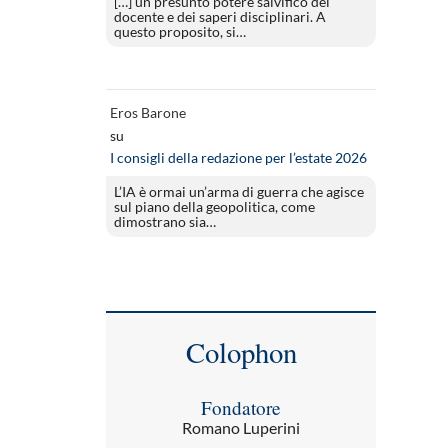
[…] un presunto potere salvifico del
docente e dei saperi disciplinari. A
questo proposito, si…
Eros Barone
su
I consigli della redazione per l’estate 2026
L’IA è ormai un’arma di guerra che agisce
sul piano della geopolitica, come
dimostrano sia…
Colophon
Fondatore
Romano Luperini