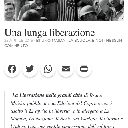
Una lunga liberazione
25 APRILE 2016
·
BRUNO MAIDA
·
LA SCUOLA E NOI
·
NESSUN
SU
COMMENTO
UNA
LUNGA
LIBERAZIONE
Facebook
Twitter
WhatsApp
Email
Print
La Liberazione nelle grandi città
di Bruno
Maida, pubblicato da Edizioni del Capricorno, è
uscito il 22 aprile in libreria e in allegato a La
Stampa, La Nazione, Il Resto del Carlino, Il Giorno e
l’Adige. Qui, per gentile concessione dell’editore e