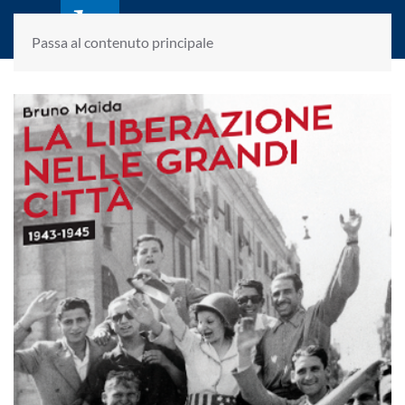
laletteraturaenoi.it
fondato da Romano Luperini
Passa al contenuto principale