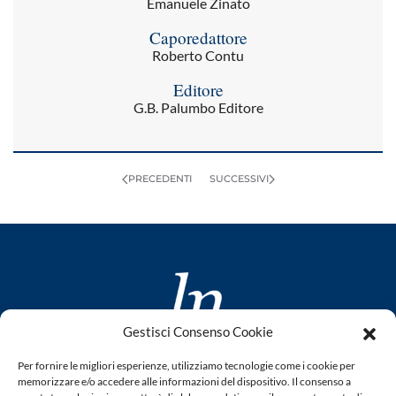
Emanuele Zinato
Caporedattore
Roberto Contu
Editore
G.B. Palumbo Editore
PRECEDENTI
SUCCESSIVI
Gestisci Consenso Cookie
www.laletteraturaenoi.it
Per fornire le migliori esperienze, utilizziamo tecnologie come i cookie per
fondato da Romano Luperini
memorizzare e/o accedere alle informazioni del dispositivo. Il consenso a