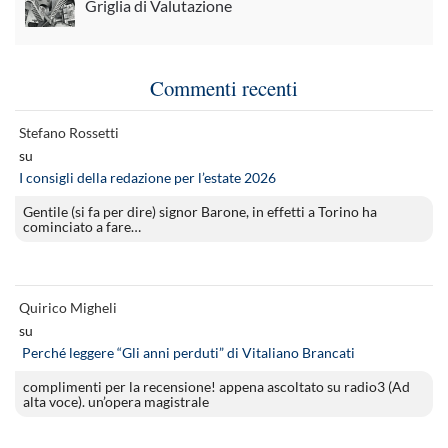
Griglia di Valutazione
Commenti recenti
Stefano Rossetti
su
I consigli della redazione per l’estate 2026
Gentile (si fa per dire) signor Barone, in effetti a Torino ha
cominciato a fare…
Quirico Migheli
su
Perché leggere “Gli anni perduti” di Vitaliano Brancati
complimenti per la recensione! appena ascoltato su radio3 (Ad
alta voce). un’opera magistrale