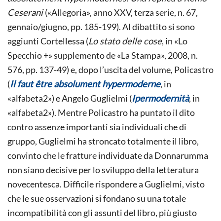
Ceserani
(«Allegoria», anno XXV, terza serie, n. 67,
gennaio/giugno, pp. 185-199). Al dibattito si sono
aggiunti Cortellessa (
Lo stato delle cose
, in «Lo
Specchio +» supplemento de «La Stampa», 2008, n.
576, pp. 137-49) e, dopo l’uscita del volume, Policastro
(
Il faut être absolument hypermoderne
, in
«alfabeta2») e Angelo Guglielmi (
Ipermodernità
, in
«alfabeta2»). Mentre Policastro ha puntato il dito
contro assenze importanti sia individuali che di
gruppo, Guglielmi ha stroncato totalmente il libro,
convinto che le fratture individuate da Donnarumma
non siano decisive per lo sviluppo della letteratura
novecentesca. Difficile rispondere a Guglielmi, visto
che le sue osservazioni si fondano su una totale
incompatibilità con gli assunti del libro, più giusto