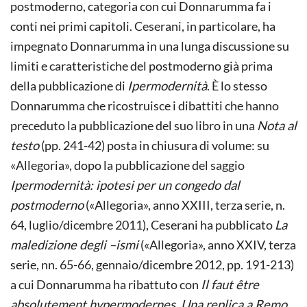
postmoderno, categoria con cui Donnarumma fa i
conti nei primi capitoli. Ceserani, in particolare, ha
impegnato Donnarumma in una lunga discussione su
limiti e caratteristiche del postmoderno già prima
della pubblicazione di
Ipermodernità
. È lo stesso
Donnarumma che ricostruisce i dibattiti che hanno
preceduto la pubblicazione del suo libro in una
Nota al
testo
(pp. 241-42) posta in chiusura di volume: su
«Allegoria», dopo la pubblicazione del saggio
Ipermodernità: ipotesi per un congedo dal
postmoderno
(«Allegoria», anno XXIII, terza serie, n.
64, luglio/dicembre 2011), Ceserani ha pubblicato
La
maledizione degli –ismi
(«Allegoria», anno XXIV, terza
serie, nn. 65-66, gennaio/dicembre 2012, pp. 191-213)
a cui Donnarumma ha ribattuto con
Il faut être
absolutement hypermodernes. Una replica a Remo