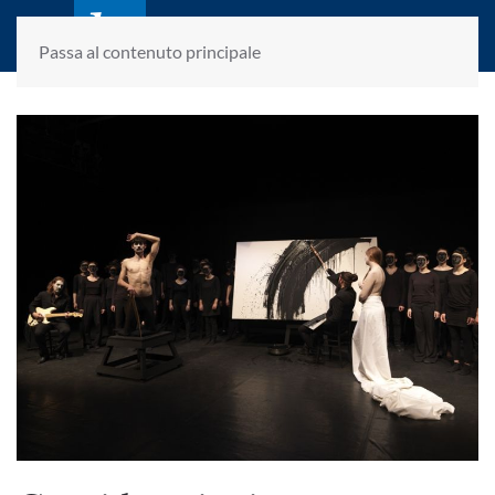
laletteraturaenoi.it
fondato da Romano Luperini
Passa al contenuto principale