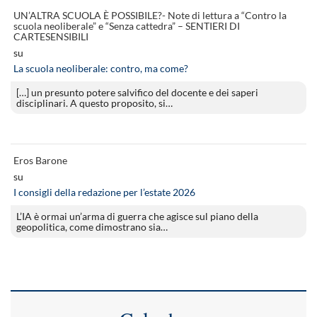
UN’ALTRA SCUOLA È POSSIBILE?- Note di lettura a “Contro la
scuola neoliberale” e “Senza cattedra” – SENTIERI DI
CARTESENSIBILI
su
La scuola neoliberale: contro, ma come?
[…] un presunto potere salvifico del docente e dei saperi
disciplinari. A questo proposito, si…
Eros Barone
su
I consigli della redazione per l’estate 2026
L’IA è ormai un’arma di guerra che agisce sul piano della
geopolitica, come dimostrano sia…