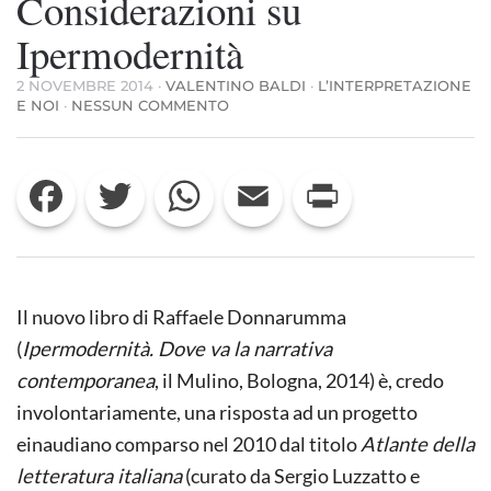
Considerazioni su
Ipermodernità
2 NOVEMBRE 2014
·
VALENTINO BALDI
·
L’INTERPRETAZIONE
SU
E NOI
·
NESSUN COMMENTO
CONSIDERAZIONI
SU
IPERMODERNITÀ
Facebook
Twitter
WhatsApp
Email
Print
Il nuovo libro di Raffaele Donnarumma
(
Ipermodernità. Dove va la narrativa
contemporanea
, il Mulino, Bologna, 2014) è, credo
involontariamente, una risposta ad un progetto
einaudiano comparso nel 2010 dal titolo
Atlante della
letteratura italiana
(curato da Sergio Luzzatto e