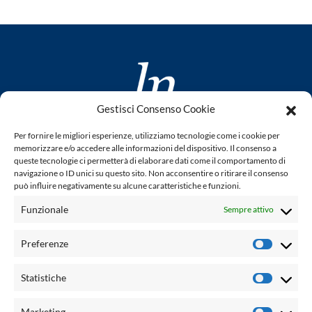
Gestisci Consenso Cookie
www.laletteraturaenoi.it
Per fornire le migliori esperienze, utilizziamo tecnologie come i cookie per
fondato da Romano Luperini
memorizzare e/o accedere alle informazioni del dispositivo. Il consenso a
queste tecnologie ci permetterà di elaborare dati come il comportamento di
Questo blog non rappresenta una testata giornalistica in
navigazione o ID unici su questo sito. Non acconsentire o ritirare il consenso
può influire negativamente su alcune caratteristiche e funzioni.
quanto viene aggiornato senza alcuna periodicità. Non può
pertanto considerarsi un prodotto editoriale ai sensi della
Funzionale
Sempre attivo
legge n° 62 del 7.03.2001. L'autore non è responsabile per
quanto pubblicato dai lettori nei commenti ad ogni post.
Preferenze
Prefere
Powered by:
Statistiche
Statisti
Palumbo Editore Divisione Digitale
http://www.palumboeditore.it
Marketing