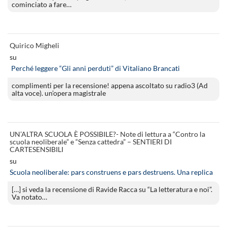
cominciato a fare…
Quirico Migheli
su
Perché leggere “Gli anni perduti” di Vitaliano Brancati
complimenti per la recensione! appena ascoltato su radio3 (Ad
alta voce). un’opera magistrale
UN’ALTRA SCUOLA È POSSIBILE?- Note di lettura a “Contro la
scuola neoliberale” e “Senza cattedra” – SENTIERI DI
CARTESENSIBILI
su
Scuola neoliberale: pars construens e pars destruens. Una replica
[…] si veda la recensione di Ravide Racca su “La letteratura e noi”.
Va notato…