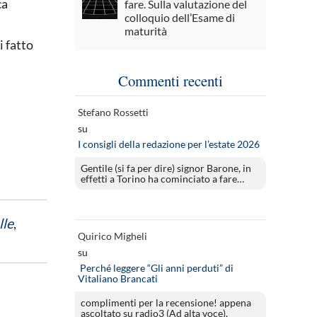
ca
fare. Sulla valutazione del
colloquio dell’Esame di
maturità
i fatto
Commenti recenti
Stefano Rossetti
su
I consigli della redazione per l’estate 2026
Gentile (si fa per dire) signor Barone, in
effetti a Torino ha cominciato a fare…
lle
,
Quirico Migheli
su
Perché leggere “Gli anni perduti” di
Vitaliano Brancati
complimenti per la recensione! appena
ascoltato su radio3 (Ad alta voce).