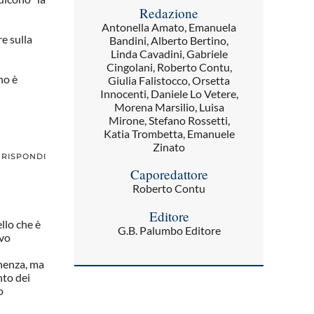
Redazione
Antonella Amato, Emanuela
e sulla
Bandini, Alberto Bertino,
Linda Cavadini, Gabriele
Cingolani, Roberto Contu,
no è
Giulia Falistocco, Orsetta
Innocenti, Daniele Lo Vetere,
Morena Marsilio, Luisa
Mirone, Stefano Rossetti,
Katia Trombetta, Emanuele
Zinato
RISPONDI
Caporedattore
Roberto Contu
Editore
llo che è
G.B. Palumbo Editore
ovo
onenza, ma
nto dei
o