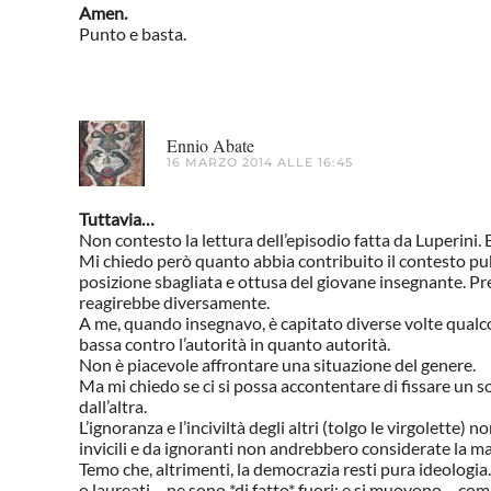
Amen.
Punto e basta.
Ennio Abate
16 MARZO 2014 ALLE 16:45
Tuttavia…
Non contesto la lettura dell’episodio fatta da Luperini.
Mi chiedo però quanto abbia contribuito il contesto pubb
posizione sbagliata e ottusa del giovane insegnante. Pr
reagirebbe diversamente.
A me, quando insegnavo, è capitato diverse volte qualcos
bassa contro l’autorità in quanto autorità.
Non è piacevole affrontare una situazione del genere.
Ma mi chiedo se ci si possa accontentare di fissare un sol
dall’altra.
L’ignoranza e l’inciviltà degli altri (tolgo le virgolette)
invicili e da ignoranti non andrebbero considerate la ma
Temo che, altrimenti, la democrazia resti pura ideologia
o laureati – ne sono *di fatto* fuori; e si muovono – com