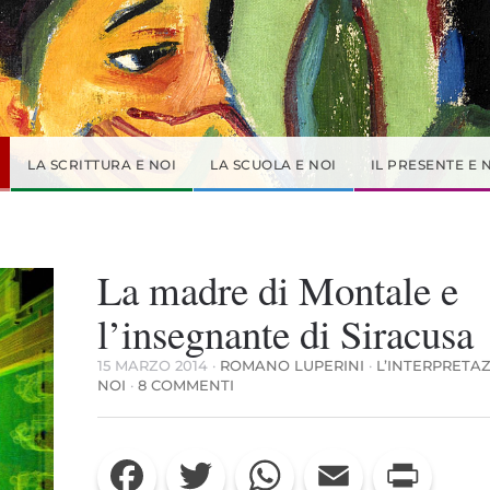
LA SCRITTURA E NOI
LA SCUOLA E NOI
IL PRESENTE E 
La madre di Montale e
l’insegnante di Siracusa
15 MARZO 2014
·
ROMANO LUPERINI
·
L’INTERPRETA
SU
NOI
·
8 COMMENTI
LA
MADRE
DI
Facebook
Twitter
WhatsApp
Email
Print
MONTALE
E