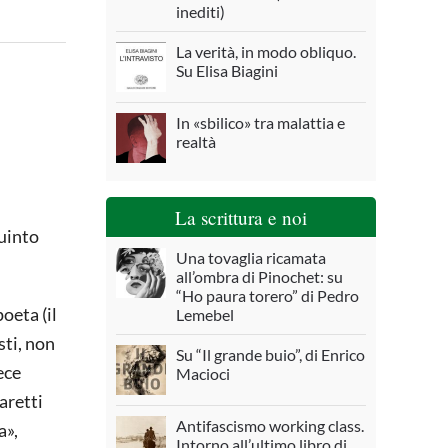
inediti)
La verità, in modo obliquo.
Su Elisa Biagini
In «sbilico» tra malattia e
realtà
La scrittura e noi
uinto
Una tovaglia ricamata
all’ombra di Pinochet: su
“Ho paura torero” di Pedro
oeta (il
Lemebel
sti, non
Su “Il grande buio”, di Enrico
ece
Macioci
aretti
Antifascismo working class.
a»,
Intorno all’ultimo libro di