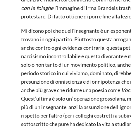
con le folaghe
l’immagine di Irma Brandeis trasfig
protestare. Di fatto ottiene di porre fine alla lez
Mi dicono poi che quell’insegnante è un esponent
trovano in ogni partito. Piuttosto questa arroganz
anche contro ogni evidenza contraria, questa pet
narcisismo incontrollabile e questa divorante e 
solo o non tanto di un movimento politico, anche
periodo storico in cui viviamo, dominato, direbbe
presunzione di onniscienza e di onnipotenza che 
anche più grave che ridurre una poesia come
Voce
Quest’ultima è solo un’ operazione grossolana, m
più di un insegnante, anzi la assunzione dell’ign
rispetto per l’altro (per i colleghi costretti a sub
sottoscritto che pure ha dedicato la vita a studi