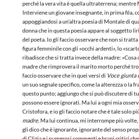
perché la vera vita è quella ultraterrena; mentre
Interviene un giovane insegnante, in prima fila, c
appoggiandosi a un’altra poesia di Montale di qu
donna che in questa poesia appare al soggetto liri
del poeta. Io gli faccio osservare che non si tratta 
figura femminile con gli «occhi ardenti», lo «scart
ribadisce che si tratta invece della madre: «Cosa c’
madre che rimprovera il marito morto perché tropp
faccio osservare che in quei versi di
Voce giunta 
un suo segnale specifico, come la alterezza o la 
questo punto; aggiungo che si può discutere di t
possono essere ignorati. Ma lui a ogni mia osserv
Cristofora, e io gli faccio notare che è tale solo pi
madre
. Ma lui continua, mi interrompe più volte
gli dico che è ignorante, ignorante del senso propr
di Clizia e i numerosi commenti e brani critici 