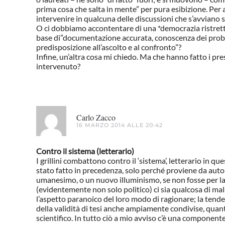
prima cosa che salta in mente” per pura esibizione. Per
intervenire in qualcuna delle discussioni che s’avviano s
O ci dobbiamo accontentare di una *democrazia ristretta*
base di”documentazione accurata, conoscenza dei probl
predisposizione all’ascolto e al confronto”?
Infine, un’altra cosa mi chiedo. Ma che hanno fatto i pr
intervenuto?
Carlo Zacco
16 MARZO 2014 ALLE 20:42
Contro il sistema (letterario)
I grillini combattono contro il ‘sistema’, letterario in 
stato fatto in precedenza, solo perché proviene da auto
umanesimo, o un nuovo illuminismo, se non fosse per l
(evidentemente non solo politico) ci sia qualcosa di mal
l’aspetto paranoico del loro modo di ragionare; la tenden
della validità di tesi anche ampiamente condivise, quant
scientifico. In tutto ciò a mio avviso c’è una componente