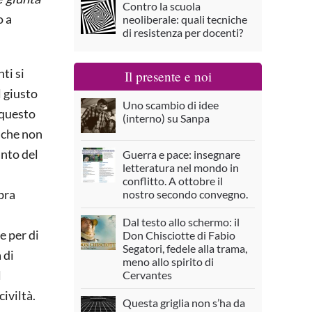
Contro la scuola
o a
neoliberale: quali tecniche
di resistenza per docenti?
ti si
Il presente e noi
l giusto
Uno scambio di idee
 questo
(interno) su Sanpa
iche non
anto del
Guerra e pace: insegnare
letteratura nel mondo in
conflitto. A ottobre il
bra
nostro secondo convegno.
Dal testo allo schermo: il
e per di
Don Chisciotte di Fabio
Segatori, fedele alla trama,
 di
meno allo spirito di
l
Cervantes
iviltà.
Questa griglia non s’ha da