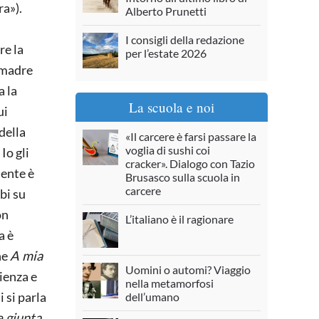
ra»).
Alberto Prunetti
I consigli della redazione
re la
per l’estate 2026
a madre
a la
La scuola e noi
ui
della
«Il carcere è farsi passare la
voglia di sushi coi
Io gli
cracker». Dialogo con Tazio
dente è
Brusasco sulla scuola in
carcere
bi su
on
L’italiano è il ragionare
a è
ne
A mia
Uomini o automi? Viaggio
ienza e
nella metamorfosi
 si parla
dell’umano
 giunta