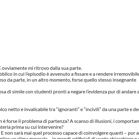
 E ovviamente mi ritrovo dalla sua parte.
lico in cui l’episodio è avvenuto a fissare e a rendere irremovibile
eso da parte, in un altro momento, forse quello stesso insegnante
a di simile con studenti pronti a negare l’evidenza pur di andare a
co netto e invalicabile tra “ignoranti” e “incivili” da una parte e d
 non è forse il problema di partenza? A scanso di illusioni, i comporta
teria prima su cui intervenire?
. E non sarà mai quel processo capace di coinvolgere quanti – pur a
plice un clima generale – in mondi artificiali di vuote chiacchiere o