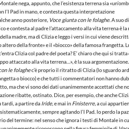
 Montale nega, appunto, che l’esistenza terrena sia «un’omb
on l’I Pad in mano, e contesta questa interpretazione
alche anno posteriore,
Voce giunta con le folaghe
. A suo di
co e contesta al padre l’attaccamento alla vita terrena è l
della madre, ma di Clizia e leggo i versi in cui viene descritt
o altero della fronte» e il «biocco» della famosa frangetta. L
entra Clizia col padre del poeta? E’ chiaro che qui si tratta 
o attaccato alla vita terrena…», è la sua argomentazione. 
con le folaghe
c’è proprio il ritratto di Clizia (lo sguardo ar
frangetta o biocco) e che tutti i commentatori non hanno dub
utto, ma che vi sono dei dati unanimemente accettati che n
azione ribatte, ostinato. Dice, per esempio, che anche Clizi
ù tardi, a partire da
Iride
, e mai in
Finisterre
, a cui appartie
, sistematicamente, sempre agitando l’I Pad. Io perdo la paz
io del termine: nel senso che ignora i testi di Montale in cui
che unanimemente riconoscono nella figura femminile di
Voce