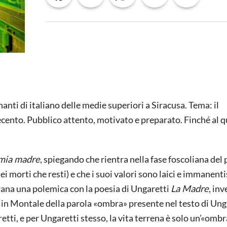
L’INSEGNANTE
DI
SIRACUSA
nti di italiano delle medie superiori a Siracusa. Tema: il
cento. Pubblico attento, motivato e preparato. Finché al q
mia madre
, spiegando che rientra nella fase foscoliana del p
dei morti che resti) e che i suoi valori sono laici e immanenti
ligrana una polemica con la poesia di Ungaretti
La Madre
, inv
sa in Montale della parola «ombra» presente nel testo di Ung
tti, e per Ungaretti stesso, la vita terrena è solo un’«ombr