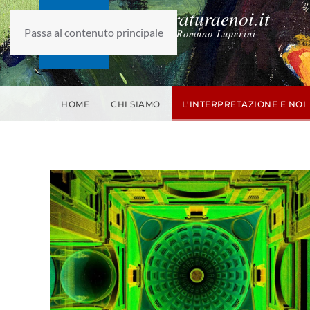
laletteraturaenoi.it
Passa al contenuto principale
fondato da Romano Luperini
HOME
CHI SIAMO
L'INTERPRETAZIONE E NOI