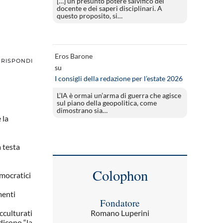
[…] un presunto potere salvifico del
docente e dei saperi disciplinari. A
questo proposito, si…
Eros Barone
RISPONDI
su
I consigli della redazione per l’estate 2026
L’IA è ormai un’arma di guerra che agisce
sul piano della geopolitica, come
dimostrano sia…
 la
 testa
Colophon
emocratici
menti
Fondatore
Romano Luperini
cculturati
 dicono “la