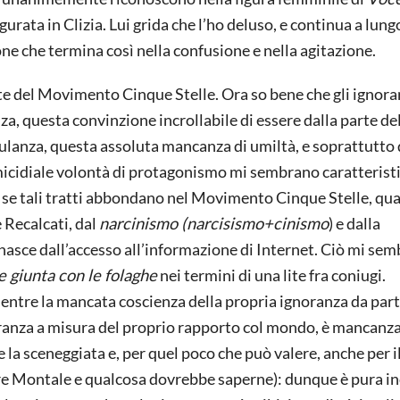
urata in Clizia. Lui grida che l’ho deluso, e continua a lung
ione che termina così nella confusione e nella agitazione.
e del Movimento Cinque Stelle. Ora so bene che gli ignoran
a, questa convinzione incrollabile di essere dalla parte de
ulanza, questa assoluta mancanza di umiltà, e soprattutto
micidiale volontà di protagonismo mi sembrano caratterist
 se tali tratti abbondano nel Movimento Cinque Stelle, qu
 Recalcati, dal
narcinismo (narcisismo+cinismo
) e dalla
nasce dall’accesso all’informazione di Internet. Ciò mi sem
 giunta con le folaghe
nei termini di una lite fra coniugi.
entre la mancata coscienza della propria ignoranza da part
oranza a misura del proprio rapporto col mondo, è mancanza
ire la sceneggiata e, per quel poco che può valere, anche per i
are Montale e qualcosa dovrebbe saperne): dunque è pura inc