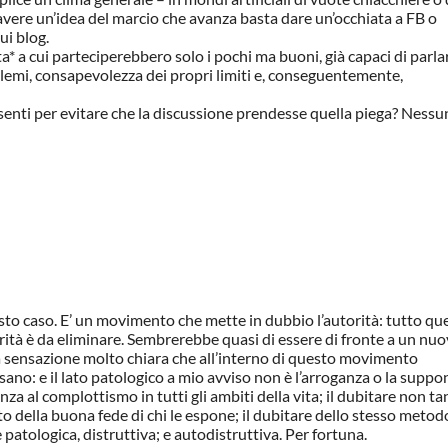
 avere un’idea del marcio che avanza basta dare un’occhiata a FB o
ui blog.
 a cui parteciperebbero solo i pochi ma buoni, già capaci di parlar
emi, consapevolezza dei propri limiti e, conseguentemente,
esenti per evitare che la discussione prendesse quella piega? Nessu
questo caso. E’ un movimento che mette in dubbio l’autorità: tutto que
rità è da eliminare. Sembrerebbe quasi di essere di fronte a un nu
a sensazione molto chiara che all’interno di questo movimento
sano: e il lato patologico a mio avviso non è l’arroganza o la supp
za al complottismo in tutti gli ambiti della vita; il dubitare non ta
o della buona fede di chi le espone; il dubitare dello stesso metod
 patologica, distruttiva; e autodistruttiva. Per fortuna.