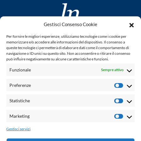
Gestisci Consenso Cookie
www.laletteraturaenoi.it
Per fornire le migliori esperienze, utilizziamo tecnologie come i cookie per
fondato da Romano Luperini
memorizzare e/o accedere alle informazioni del dispositivo. Il consenso a
queste tecnologie ci permetterà di elaborare dati come il comportamento di
Questo blog non rappresenta una testata giornalistica in
navigazione o ID unici su questo sito. Non acconsentire o ritirare il consenso
può influire negativamente su alcune caratteristiche e funzioni.
quanto viene aggiornato senza alcuna periodicità. Non può
pertanto considerarsi un prodotto editoriale ai sensi della
Funzionale
Sempre attivo
legge n° 62 del 7.03.2001. L'autore non è responsabile per
quanto pubblicato dai lettori nei commenti ad ogni post.
Preferenze
Prefere
Powered by:
Statistiche
Statisti
Palumbo Editore Divisione Digitale
http://www.palumboeditore.it
Marketing
Marketi
email:
letteraturaenoi.redazione@gmail.com
Gestisci servizi
Responsabile web: Vincenzo Patricolo
Grafica e web:
Salvatore Leto