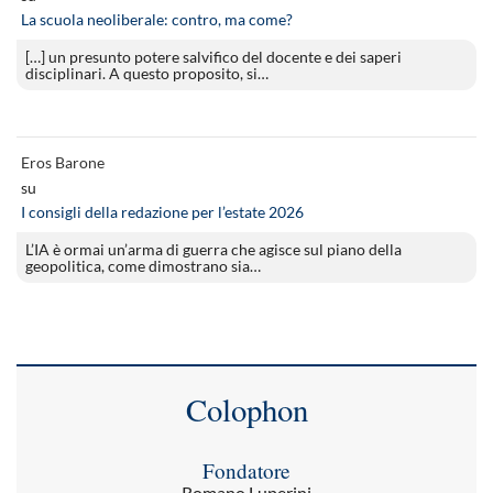
La scuola neoliberale: contro, ma come?
[…] un presunto potere salvifico del docente e dei saperi
disciplinari. A questo proposito, si…
Eros Barone
su
I consigli della redazione per l’estate 2026
L’IA è ormai un’arma di guerra che agisce sul piano della
geopolitica, come dimostrano sia…
Colophon
Fondatore
Romano Luperini