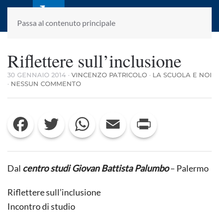
laletteraturaenoi.it
fondato da Romano Luperini
Passa al contenuto principale
Riflettere sull’inclusione
30 GENNAIO 2014
·
VINCENZO PATRICOLO
·
LA SCUOLA E NOI
SU
·
NESSUN COMMENTO
RIFLETTERE
SULL’INCLUSIONE
Facebook
Twitter
WhatsApp
Email
Print
Dal
centro studi Giovan Battista Palumbo
– Palermo
Riflettere sull’inclusione
Incontro di studio