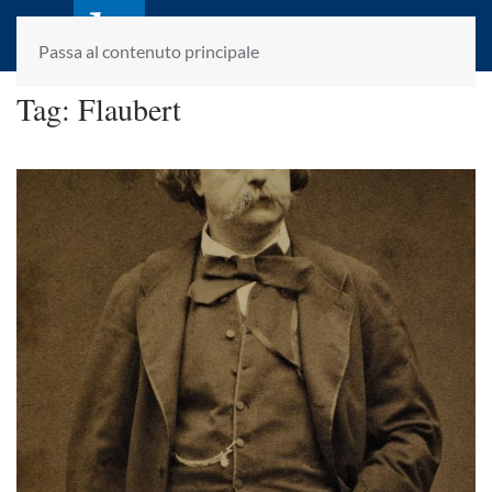
laletteraturaenoi.it
fondato da Romano Luperini
Passa al contenuto principale
Tag:
Flaubert