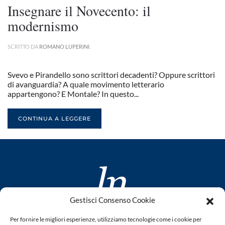
Insegnare il Novecento: il
modernismo
SCRITTO DA
ROMANO LUPERINI
.
Svevo e Pirandello sono scrittori decadenti? Oppure scrittori
di avanguardia? A quale movimento letterario
appartengono? E Montale? In questo...
CONTINUA A LEGGERE
Gestisci Consenso Cookie
www.laletteraturaenoi.it
Per fornire le migliori esperienze, utilizziamo tecnologie come i cookie per