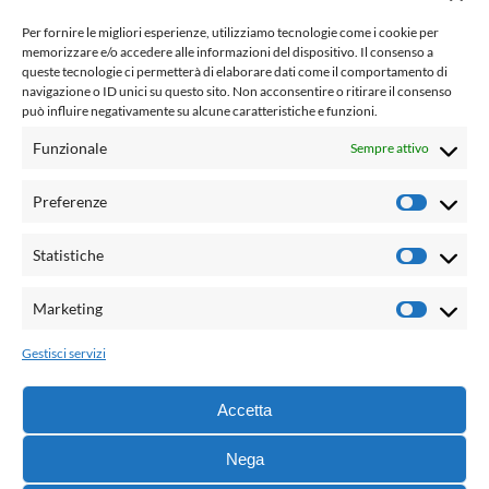
www.laletteraturaenoi.it
Per fornire le migliori esperienze, utilizziamo tecnologie come i cookie per
fondato da Romano Luperini
memorizzare e/o accedere alle informazioni del dispositivo. Il consenso a
queste tecnologie ci permetterà di elaborare dati come il comportamento di
Questo blog non rappresenta una testata giornalistica in
navigazione o ID unici su questo sito. Non acconsentire o ritirare il consenso
può influire negativamente su alcune caratteristiche e funzioni.
quanto viene aggiornato senza alcuna periodicità. Non può
pertanto considerarsi un prodotto editoriale ai sensi della
Funzionale
Sempre attivo
legge n° 62 del 7.03.2001. L'autore non è responsabile per
quanto pubblicato dai lettori nei commenti ad ogni post.
Preferenze
Prefere
Powered by:
Statistiche
Statisti
Palumbo Editore Divisione Digitale
http://www.palumboeditore.it
Marketing
Marketi
email:
letteraturaenoi.redazione@gmail.com
Gestisci servizi
Responsabile web: Vincenzo Patricolo
Grafica e web:
Salvatore Leto
Accetta
Nega