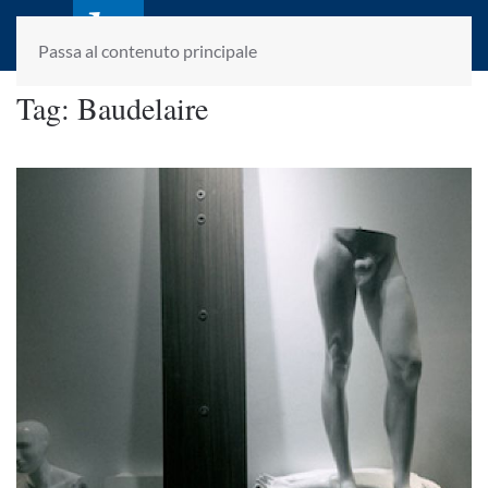
laletteraturaenoi.it
fondato da Romano Luperini
Passa al contenuto principale
Tag:
Baudelaire