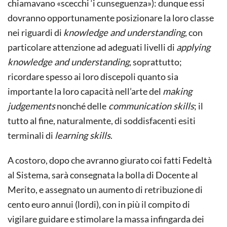
chiamavano «scecchi ‘i cunseguenza»): dunque essi
dovranno opportunamente posizionare la loro classe
nei riguardi di
knowledge and understanding
, con
particolare attenzione ad adeguati livelli di
applying
knowledge and understanding
, so­prattutto;
ricordare spesso ai loro discepoli quanto sia
importante la loro capacità nell’arte del
making
judgements
nonché delle
communication skills
; il
tutto al fine, naturalmente, di soddisfacenti esiti
terminali di
learning skills
.
A costoro, dopo che avranno giurato coi fatti Fedeltà
al Sistema, sarà consegnata la bolla di Docente al
Merito, e assegnato un aumento di retribuzione di
cento euro annui (lordi), con in più il compito di
vigilare guidare e stimolare la massa infingarda dei