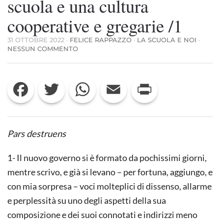
scuola e una cultura
cooperative e gregarie /1
31 OTTOBRE 2022
·
FELICE RAPPAZZO
·
LA SCUOLA E NOI
·
SU
NESSUN COMMENTO
CONTRO
IL
MERITO,
Facebook
Twitter
WhatsApp
Email
Print
PER
UNA
SCUOLA
E
UNA
CULTURA
Pars destruens
COOPERATIVE
E
GREGARIE
1- Il nuovo governo si è formato da pochissimi giorni,
/1
mentre scrivo, e già si levano – per fortuna, aggiungo, e
con mia sorpresa – voci molteplici di dissenso, allarme
e perplessità su uno degli aspetti della sua
composizione e dei suoi connotati e indirizzi meno