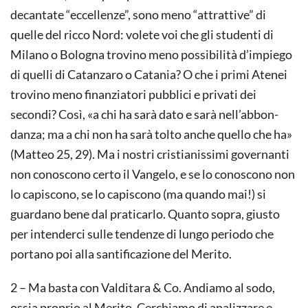
decantate “eccellenze”, sono meno “attrattive” di
quelle del ricco Nord: volete voi che gli studenti di
Milano o Bologna trovino meno possibilità d’impiego
di quelli di Catanzaro o Catania? O che i primi Atenei
trovino meno finanziatori pubblici e privati dei
secondi? Così, «a chi ha sarà dato e sarà nell’abbon­
danza; ma a chi non ha sarà tolto anche quello che ha»
(Matteo 25, 29). Ma i nostri cristia­nissimi governanti
non conoscono certo il Vangelo, e se lo conoscono non
lo capiscono, se lo capiscono (ma quando mai!) si
guardano bene dal praticarlo. Quanto sopra, giusto
per intenderci sulle tendenze di lungo periodo che
portano poi alla santificazione del Merito.
2 – Ma basta con Valditara & Co. Andiamo al sodo,
ossia proprio al Merito. Cerchiamo di analizzare e