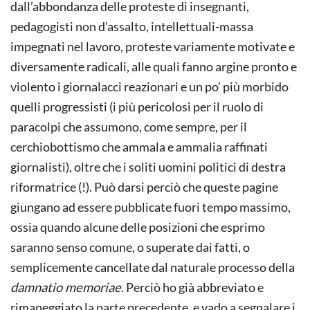
dall’abbondanza delle proteste di insegnanti,
pedagogisti non d’assalto, intel­lettuali-massa
impegnati nel lavoro, proteste variamente motivate e
diversamente radicali, alle quali fanno argine pronto e
violento i giornalacci reazionari e un po’ più morbido
quelli progressisti (i più pericolosi per il ruolo di
paracolpi che assumono, come sempre, per il
cerchiobottismo che ammala e ammalia raffinati
giornalisti), oltre che i soliti uomini politici di destra
riformatrice (!). Può darsi perciò che queste pagine
giungano ad essere pubblicate fuori tempo massimo,
ossia quando alcune delle posizioni che esprimo
saranno senso co­mune, o superate dai fatti, o
semplicemente cancellate dal naturale processo della
damnatio memoriae
. Perciò ho già abbreviato e
rimaneggiato la parte precedente, e vado a segnalare i