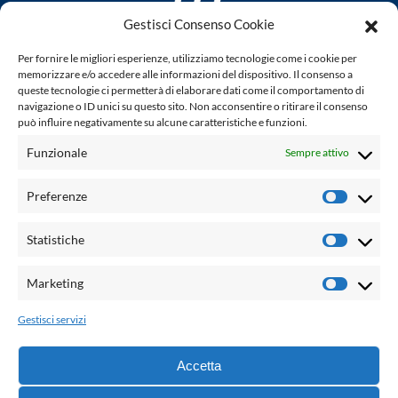
Gestisci Consenso Cookie
www.laletteraturaenoi.it
Per fornire le migliori esperienze, utilizziamo tecnologie come i cookie per
fondato da Romano Luperini
memorizzare e/o accedere alle informazioni del dispositivo. Il consenso a
queste tecnologie ci permetterà di elaborare dati come il comportamento di
Questo blog non rappresenta una testata giornalistica in
navigazione o ID unici su questo sito. Non acconsentire o ritirare il consenso
può influire negativamente su alcune caratteristiche e funzioni.
quanto viene aggiornato senza alcuna periodicità. Non può
pertanto considerarsi un prodotto editoriale ai sensi della
Funzionale
Sempre attivo
legge n° 62 del 7.03.2001. L'autore non è responsabile per
quanto pubblicato dai lettori nei commenti ad ogni post.
Preferenze
Prefere
Powered by:
Statistiche
Statisti
Palumbo Editore Divisione Digitale
http://www.palumboeditore.it
Marketing
Marketi
email:
letteraturaenoi.redazione@gmail.com
Gestisci servizi
Responsabile web: Vincenzo Patricolo
Grafica e web:
Salvatore Leto
Accetta