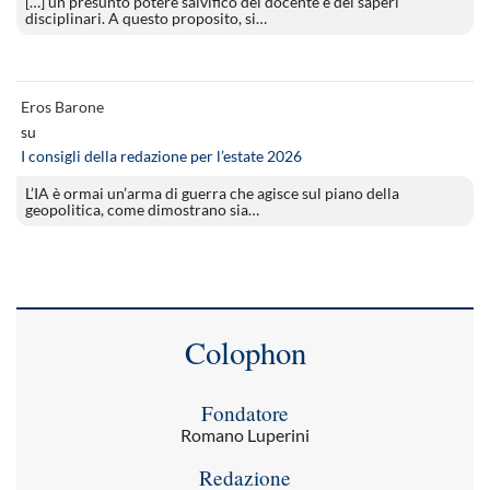
[…] un presunto potere salvifico del docente e dei saperi
disciplinari. A questo proposito, si…
Eros Barone
su
I consigli della redazione per l’estate 2026
L’IA è ormai un’arma di guerra che agisce sul piano della
geopolitica, come dimostrano sia…
Colophon
Fondatore
Romano Luperini
Redazione